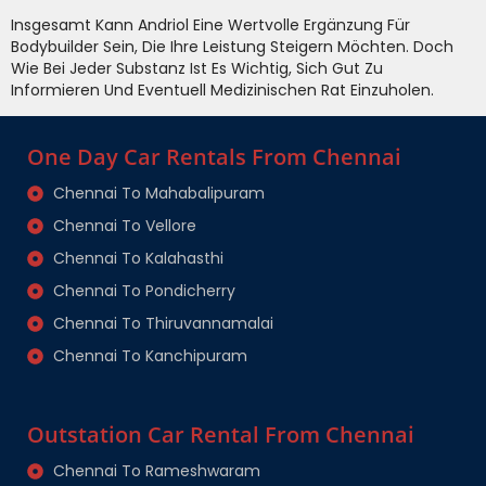
Insgesamt Kann Andriol Eine Wertvolle Ergänzung Für
Bodybuilder Sein, Die Ihre Leistung Steigern Möchten. Doch
Wie Bei Jeder Substanz Ist Es Wichtig, Sich Gut Zu
Informieren Und Eventuell Medizinischen Rat Einzuholen.
One Day Car Rentals From Chennai
Chennai To Mahabalipuram
Chennai To Vellore
Chennai To Kalahasthi
Chennai To Pondicherry
Chennai To Thiruvannamalai
Chennai To Kanchipuram
Outstation Car Rental From Chennai
Chennai To Rameshwaram