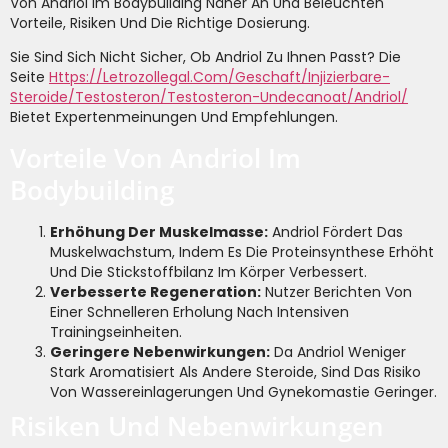
Von Andriol Im Bodybuilding Näher An Und Beleuchten
Vorteile, Risiken Und Die Richtige Dosierung.
Sie Sind Sich Nicht Sicher, Ob Andriol Zu Ihnen Passt? Die
Seite
Https://letrozollegal.com/geschaft/injizierbare-
Steroide/testosteron/testosteron-Undecanoat/andriol/
Bietet Expertenmeinungen Und Empfehlungen.
Vorteile Von Andriol Im
Bodybuilding
Erhöhung Der Muskelmasse:
Andriol Fördert Das
Muskelwachstum, Indem Es Die Proteinsynthese Erhöht
Und Die Stickstoffbilanz Im Körper Verbessert.
Verbesserte Regeneration:
Nutzer Berichten Von
Einer Schnelleren Erholung Nach Intensiven
Trainingseinheiten.
Geringere Nebenwirkungen:
Da Andriol Weniger
Stark Aromatisiert Als Andere Steroide, Sind Das Risiko
Von Wassereinlagerungen Und Gynekomastie Geringer.
Risiken Und Nebenwirkungen