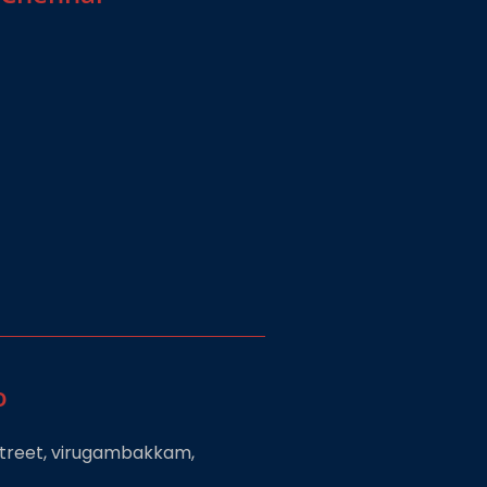
o
 street, virugambakkam,