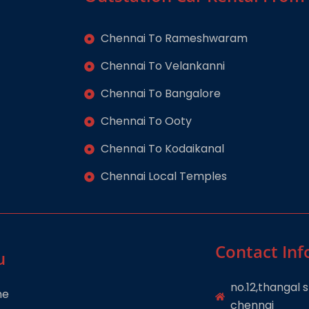
Chennai To Rameshwaram
Chennai To Velankanni
Chennai To Bangalore
Chennai To Ooty
Chennai To Kodaikanal
Chennai Local Temples
Contact Inf
u
no.12,thangal
me
chennai