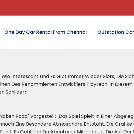
One Day Car Rental From Chennai
Outstation Car
ig Wie Interessant Und Es Gibt Immer Wieder Slots, Die S
 Reihen Des Renommierten Entwicklers Playtech. In Diesem
n Schildern.
cken Road" Vorgestellt. Das Spiel Spielt In Einer Abgele
nnoch Eine Besondere Atmosphäre Entsteht. Die Grafiken
t Fühlt. Es Geht Um Ein Abenteuer Mit Hähnen, Die Auf 