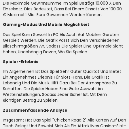
Die Maximale Gewinnsumme Im Spiel Beträgt 10.000 X Den
Einzelsatz. Dies Bedeutet, Dass Bei Einem Einsatz Von 100,00
€ Maximal 1 Mio. Euro Gewonnen Werden Können.
Gaming-Modus Und Mobile Möglichkeit
Das Spiel Kann Sowohl In PC Als Auch Auf Mobilen Geräten
Gespielt Werden. Die Grafik Passt Sich Den Verschiedenen
Bildschirmgrößen An, Sodass Die Spieler Eine Optimale Sicht
Haben, Unabhängig Davon, Wo Sie Spielen.
Spieler-Erlebnis
Im Allgemeinen Ist Das Spiel Sehr Guter Qualität Und Bietet
Ein Angenehmes Erlebnis Für Slots-Fans. Die Grafik Ist
Lebendig Und Die Musik Hilft Dazu Bei Der Atmosphäre Zu
Schaffen. Die Spieler Haben Eine Gute Auswahl An
Wetteinstellungen, Sodass Jeder Sicher Ist, Mit Dem
Richtigen Betrag Zu Spielen.
Zusammenfassende Analyse
Insgesamt Hat Das Spiel "Chicken Road 2" Alle Karten Auf Den
Tisch Gelegt Und Beweist Sich Als Ein Attraktives Casino-Slot-