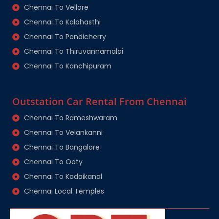
Chennai To Vellore
Chennai To Kalahasthi
Chennai To Pondicherry
Chennai To Thiruvannamalai
Chennai To Kanchipuram
Outstation Car Rental From Chennai
Chennai To Rameshwaram
Chennai To Velankanni
Chennai To Bangalore
Chennai To Ooty
Chennai To Kodaikanal
Chennai Local Temples