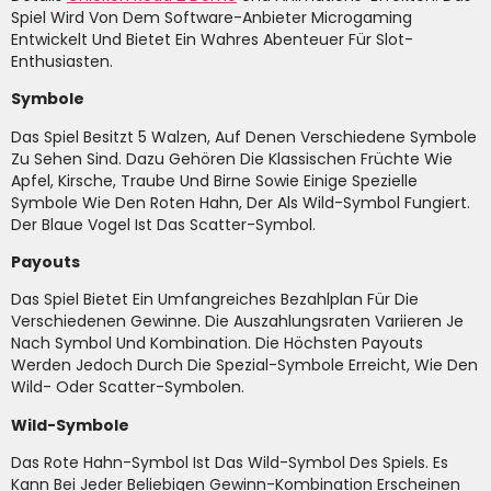
Spiel Wird Von Dem Software-Anbieter Microgaming
Entwickelt Und Bietet Ein Wahres Abenteuer Für Slot-
Enthusiasten.
Symbole
Das Spiel Besitzt 5 Walzen, Auf Denen Verschiedene Symbole
Zu Sehen Sind. Dazu Gehören Die Klassischen Früchte Wie
Apfel, Kirsche, Traube Und Birne Sowie Einige Spezielle
Symbole Wie Den Roten Hahn, Der Als Wild-Symbol Fungiert.
Der Blaue Vogel Ist Das Scatter-Symbol.
Payouts
Das Spiel Bietet Ein Umfangreiches Bezahlplan Für Die
Verschiedenen Gewinne. Die Auszahlungsraten Variieren Je
Nach Symbol Und Kombination. Die Höchsten Payouts
Werden Jedoch Durch Die Spezial-Symbole Erreicht, Wie Den
Wild- Oder Scatter-Symbolen.
Wild-Symbole
Das Rote Hahn-Symbol Ist Das Wild-Symbol Des Spiels. Es
Kann Bei Jeder Beliebigen Gewinn-Kombination Erscheinen