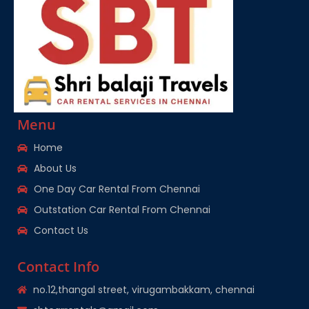
Menu
Home
About Us
One Day Car Rental From Chennai
Outstation Car Rental From Chennai
Contact Us
Contact Info
no.12,thangal street, virugambakkam, chennai