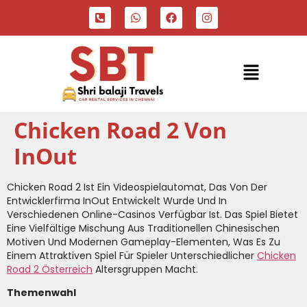
Chicken Road 2 Von
InOut
Chicken Road 2 Ist Ein Videospielautomat, Das Von Der
Entwicklerfirma InOut Entwickelt Wurde Und In
Verschiedenen Online-Casinos Verfügbar Ist. Das Spiel Bietet
Eine Vielfältige Mischung Aus Traditionellen Chinesischen
Motiven Und Modernen Gameplay-Elementen, Was Es Zu
Einem Attraktiven Spiel Für Spieler Unterschiedlicher
Chicken
Road 2 Österreich
Altersgruppen Macht.
Themenwahl