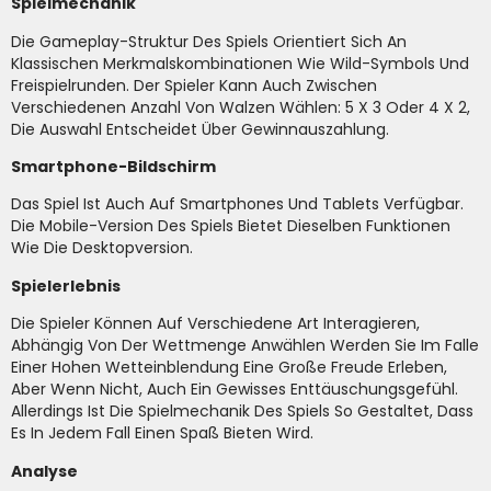
Spielmechanik
Die Gameplay-Struktur Des Spiels Orientiert Sich An
Klassischen Merkmalskombinationen Wie Wild-Symbols Und
Freispielrunden. Der Spieler Kann Auch Zwischen
Verschiedenen Anzahl Von Walzen Wählen: 5 X 3 Oder 4 X 2,
Die Auswahl Entscheidet Über Gewinnauszahlung.
Smartphone-Bildschirm
Das Spiel Ist Auch Auf Smartphones Und Tablets Verfügbar.
Die Mobile-Version Des Spiels Bietet Dieselben Funktionen
Wie Die Desktopversion.
Spielerlebnis
Die Spieler Können Auf Verschiedene Art Interagieren,
Abhängig Von Der Wettmenge Anwählen Werden Sie Im Falle
Einer Hohen Wetteinblendung Eine Große Freude Erleben,
Aber Wenn Nicht, Auch Ein Gewisses Enttäuschungsgefühl.
Allerdings Ist Die Spielmechanik Des Spiels So Gestaltet, Dass
Es In Jedem Fall Einen Spaß Bieten Wird.
Analyse