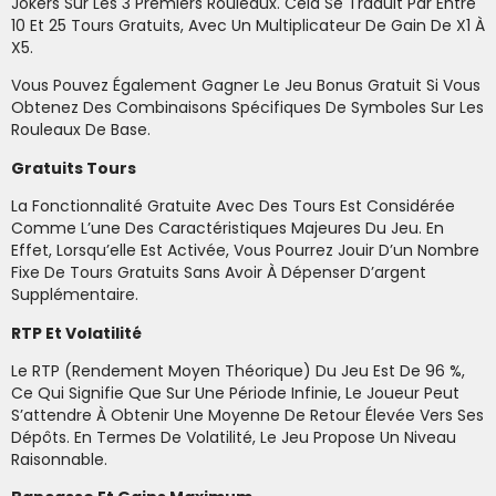
Jokers Sur Les 3 Premiers Rouleaux. Cela Se Traduit Par Entre
10 Et 25 Tours Gratuits, Avec Un Multiplicateur De Gain De X1 À
X5.
Vous Pouvez Également Gagner Le Jeu Bonus Gratuit Si Vous
Obtenez Des Combinaisons Spécifiques De Symboles Sur Les
Rouleaux De Base.
Gratuits Tours
La Fonctionnalité Gratuite Avec Des Tours Est Considérée
Comme L’une Des Caractéristiques Majeures Du Jeu. En
Effet, Lorsqu’elle Est Activée, Vous Pourrez Jouir D’un Nombre
Fixe De Tours Gratuits Sans Avoir À Dépenser D’argent
Supplémentaire.
RTP Et Volatilité
Le RTP (rendement Moyen Théorique) Du Jeu Est De 96 %,
Ce Qui Signifie Que Sur Une Période Infinie, Le Joueur Peut
S’attendre À Obtenir Une Moyenne De Retour Élevée Vers Ses
Dépôts. En Termes De Volatilité, Le Jeu Propose Un Niveau
Raisonnable.