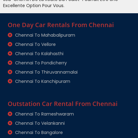
Excellente Option Pour Vous.
One Day Car Rentals From Chennai
Chennai To Mahabalipuram
Chennai To Vellore
Chennai To Kalahasthi
Chennai To Pondicherry
Chennai To Thiruvannamalai
Chennai To Kanchipuram
Outstation Car Rental From Chennai
Chennai To Rameshwaram
Chennai To Velankanni
Chennai To Bangalore