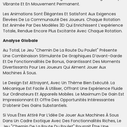
Vibrante Et En Mouvement Permanent.
Les Animations Sont Élégantes Et Satisfont Aux Exigences
Élevées De La Communauté Des Joueurs. Chaque Rotation
Est Animée Par Des Modèles 3D Qui Enrichissent L’expérience
Totale, Rendue Encore Plus Excitante Avec Chaque Rotation.
Analyse Globale
Au Total, Le Jeu "Chemin De La Route Du Poulet" Présente
Une Combinaison Stimulante De Graphiques D’avant-Garde
Et De Fonctionnalités De Bonus, Garantissant Des Moments
Divertissants Pour Les Joueurs Qui Aiment Jouer Aux
Machines À Sous.
Le Design Est Attrayant, Avec Un Thème Bien Exécuté. La
Mécanique Est Facile À Utiliser, Offrant Une Expérience Fluide
Sur Ordinateurs Et Appareils Mobiles. Le Maximum De Gain Est
Impressionnant Et Offre Des Opportunités Intéressantes
D’obtenir Des Gains Substantiels.
Si Vous Êtes Attiré Par L’idée De Jouer Aux Machines À Sous
Dans Un Cadre Exotique Avec Des Fonctionnalités Riches, Le
Jeu "Chemin De La Route Du Poulet" Pourrait Être Une