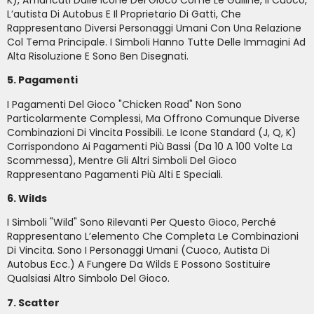
L’autista Di Autobus E Il Proprietario Di Gatti, Che
Rappresentano Diversi Personaggi Umani Con Una Relazione
Col Tema Principale. I Simboli Hanno Tutte Delle Immagini Ad
Alta Risoluzione E Sono Ben Disegnati.
5. Pagamenti
I Pagamenti Del Gioco "Chicken Road" Non Sono
Particolarmente Complessi, Ma Offrono Comunque Diverse
Combinazioni Di Vincita Possibili. Le Icone Standard (J, Q, K)
Corrispondono Ai Pagamenti Più Bassi (da 10 A 100 Volte La
Scommessa), Mentre Gli Altri Simboli Del Gioco
Rappresentano Pagamenti Più Alti E Speciali.
6. Wilds
I Simboli "wild" Sono Rilevanti Per Questo Gioco, Perché
Rappresentano L’elemento Che Completa Le Combinazioni
Di Vincita. Sono I Personaggi Umani (cuoco, Autista Di
Autobus Ecc.) A Fungere Da Wilds E Possono Sostituire
Qualsiasi Altro Simbolo Del Gioco.
7. Scatter