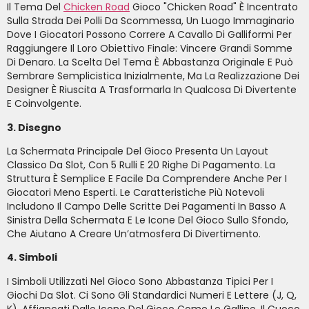
Il Tema Del
Chicken Road
Gioco "Chicken Road" È Incentrato
Sulla Strada Dei Polli Da Scommessa, Un Luogo Immaginario
Dove I Giocatori Possono Correre A Cavallo Di Galliformi Per
Raggiungere Il Loro Obiettivo Finale: Vincere Grandi Somme
Di Denaro. La Scelta Del Tema È Abbastanza Originale E Può
Sembrare Semplicistica Inizialmente, Ma La Realizzazione Dei
Designer È Riuscita A Trasformarla In Qualcosa Di Divertente
E Coinvolgente.
3. Disegno
La Schermata Principale Del Gioco Presenta Un Layout
Classico Da Slot, Con 5 Rulli E 20 Righe Di Pagamento. La
Struttura È Semplice E Facile Da Comprendere Anche Per I
Giocatori Meno Esperti. Le Caratteristiche Più Notevoli
Includono Il Campo Delle Scritte Dei Pagamenti In Basso A
Sinistra Della Schermata E Le Icone Del Gioco Sullo Sfondo,
Che Aiutano A Creare Un’atmosfera Di Divertimento.
4. Simboli
I Simboli Utilizzati Nel Gioco Sono Abbastanza Tipici Per I
Giochi Da Slot. Ci Sono Gli Standardici Numeri E Lettere (J, Q,
K), Affiancati Dalle Icone Del Gioco Come Le Galline, Il Cuoco,