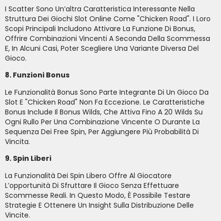
I Scatter Sono Un’altra Caratteristica Interessante Nella
Struttura Dei Giochi Slot Online Come "Chicken Road". I Loro
Scopi Principali Includono Attivare La Funzione Di Bonus,
Offrire Combinazioni Vincenti A Seconda Della Scommessa
E, In Alcuni Casi, Poter Scegliere Una Variante Diversa Del
Gioco.
8. Funzioni Bonus
Le Funzionalità Bonus Sono Parte Integrante Di Un Gioco Da
Slot E "Chicken Road" Non Fa Eccezione. Le Caratteristiche
Bonus Include Il Bonus Wilds, Che Attiva Fino A 20 Wilds Su
Ogni Rullo Per Una Combinazione Vincente O Durante La
Sequenza Dei Free Spin, Per Aggiungere Più Probabilità Di
Vincita.
9. Spin Liberi
La Funzionalità Dei Spin Libero Offre Al Giocatore
L’opportunità Di Sfruttare Il Gioco Senza Effettuare
Scommesse Reali. In Questo Modo, È Possibile Testare
Strategie E Ottenere Un Insight Sulla Distribuzione Delle
Vincite.