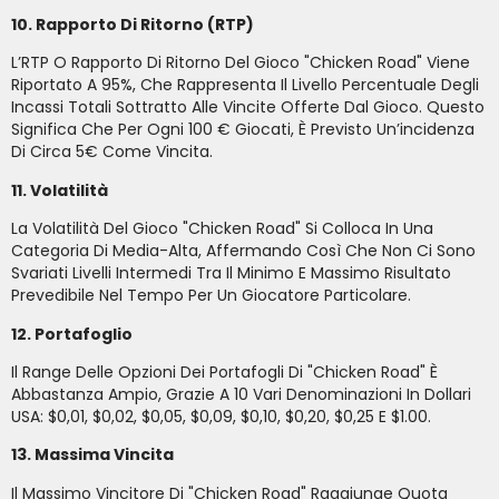
10. Rapporto Di Ritorno (RTP)
L’RTP O Rapporto Di Ritorno Del Gioco "Chicken Road" Viene
Riportato A 95%, Che Rappresenta Il Livello Percentuale Degli
Incassi Totali Sottratto Alle Vincite Offerte Dal Gioco. Questo
Significa Che Per Ogni 100 € Giocati, È Previsto Un’incidenza
Di Circa 5€ Come Vincita.
11. Volatilità
La Volatilità Del Gioco "Chicken Road" Si Colloca In Una
Categoria Di Media-Alta, Affermando Così Che Non Ci Sono
Svariati Livelli Intermedi Tra Il Minimo E Massimo Risultato
Prevedibile Nel Tempo Per Un Giocatore Particolare.
12. Portafoglio
Il Range Delle Opzioni Dei Portafogli Di "Chicken Road" È
Abbastanza Ampio, Grazie A 10 Vari Denominazioni In Dollari
USA: $0,01, $0,02, $0,05, $0,09, $0,10, $0,20, $0,25 E $1.00.
13. Massima Vincita
Il Massimo Vincitore Di "Chicken Road" Raggiunge Quota