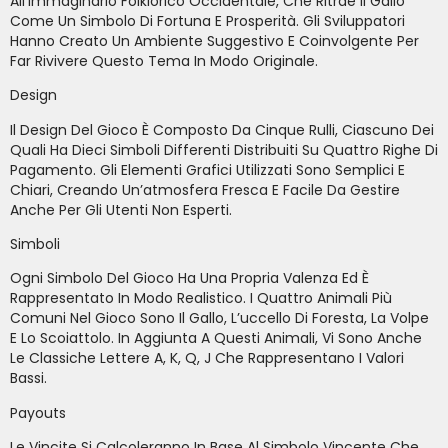
All’immaginario Folklorico Occidentale, Che Ritrae Il Gallo
Come Un Simbolo Di Fortuna E Prosperità. Gli Sviluppatori
Hanno Creato Un Ambiente Suggestivo E Coinvolgente Per
Far Rivivere Questo Tema In Modo Originale.
Design
Il Design Del Gioco È Composto Da Cinque Rulli, Ciascuno Dei
Quali Ha Dieci Simboli Differenti Distribuiti Su Quattro Righe Di
Pagamento. Gli Elementi Grafici Utilizzati Sono Semplici E
Chiari, Creando Un’atmosfera Fresca E Facile Da Gestire
Anche Per Gli Utenti Non Esperti.
Simboli
Ogni Simbolo Del Gioco Ha Una Propria Valenza Ed È
Rappresentato In Modo Realistico. I Quattro Animali Più
Comuni Nel Gioco Sono Il Gallo, L’uccello Di Foresta, La Volpe
E Lo Scoiattolo. In Aggiunta A Questi Animali, Vi Sono Anche
Le Classiche Lettere A, K, Q, J Che Rappresentano I Valori
Bassi.
Payouts
Le Vincite Si Calcoleranno In Base Al Simbolo Vincente Che