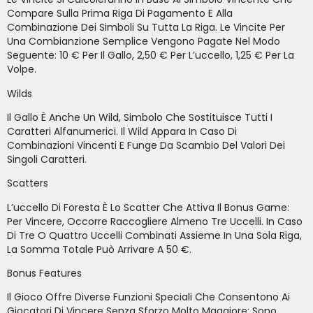
Compare Sulla Prima Riga Di Pagamento E Alla
Combinazione Dei Simboli Su Tutta La Riga. Le Vincite Per
Una Combianzione Semplice Vengono Pagate Nel Modo
Seguente: 10 € Per Il Gallo, 2,50 € Per L’uccello, 1,25 € Per La
Volpe.
Wilds
Il Gallo È Anche Un Wild, Simbolo Che Sostituisce Tutti I
Caratteri Alfanumerici. Il Wild Appara In Caso Di
Combinazioni Vincenti E Funge Da Scambio Del Valori Dei
Singoli Caratteri.
Scatters
L’uccello Di Foresta È Lo Scatter Che Attiva Il Bonus Game:
Per Vincere, Occorre Raccogliere Almeno Tre Uccelli. In Caso
Di Tre O Quattro Uccelli Combinati Assieme In Una Sola Riga,
La Somma Totale Può Arrivare A 50 €.
Bonus Features
Il Gioco Offre Diverse Funzioni Speciali Che Consentono Ai
Giocatori Di Vincere Senza Sforzo Molto Maggiore: Sono