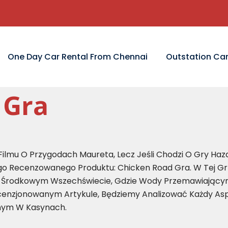
One Day Car Rental From Chennai
Outstation Car
 Gra
 Filmu O Przygodach Maureta, Lecz Jeśli Chodzi O Gry H
ego Recenzowanego Produktu: Chicken Road Gra. W Tej 
 Środkowym Wszechświecie, Gdzie Wody Przemawiający
nzjonowanym Artykule, Będziemy Analizować Każdy Asp
pnym W Kasynach.