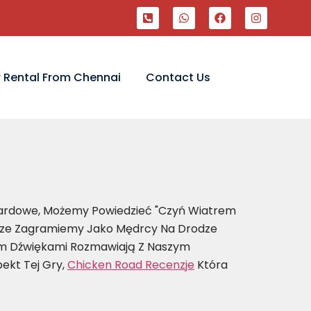
 Rental From Chennai
Contact Us
azardowe, Możemy Powiedzieć "czyń Wiatrem
Grze Zagramiemy Jako Mędrcy Na Drodze
m Dźwiękami Rozmawiają Z Naszym
ekt Tej Gry,
Chicken Road Recenzje
Która