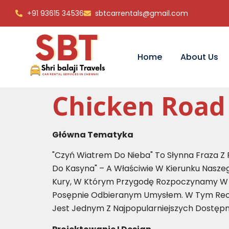
+91 93615 34536
sbtcarrentals@gmail.com
Home
About Us
Chicken Road
Główna Tematyka
"Czyń Wiatrem Do Nieba" To Słynna Fraza Z
Do Kasyna" – A Właściwie W Kierunku Nasz
Kury, W Którym Przygodę Rozpoczynamy W
Posępnie Odbieranym Umysłem. W Tym Rece
Jest Jednym Z Najpopularniejszych Dostę