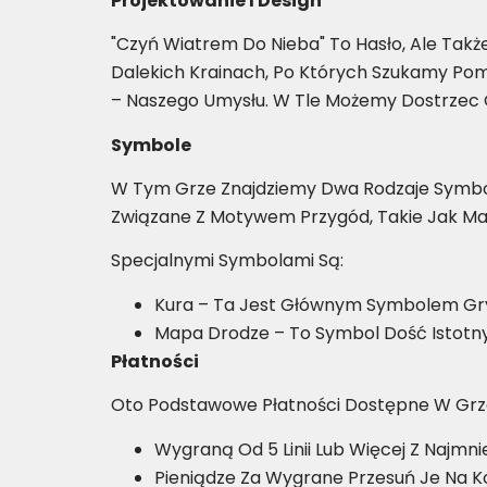
Projektowanie I Design
"Czyń Wiatrem Do Nieba" To Hasło, Ale Tak
Dalekich Krainach, Po Których Szukamy Pom
– Naszego Umysłu. W Tle Możemy Dostrzec O
Symbole
W Tym Grze Znajdziemy Dwa Rodzaje Symbol
Związane Z Motywem Przygód, Takie Jak Map
Specjalnymi Symbolami Są:
Kura – Ta Jest Głównym Symbolem Gry.
Mapa Drodze – To Symbol Dość Istotny,
Płatności
Oto Podstawowe Płatności Dostępne W Grz
Wygraną Od 5 Linii Lub Więcej Z Najmni
Pieniądze Za Wygrane Przesuń Je Na K