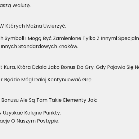
Naszą Walutę.
 W Których Można Uwierzyć.
ch Symboli I Mogą Być Zamienione Tylko Z Innymi Specjal
d Innych Standardowych Znaków.
ra, Która Działa Jako Bonus Do Gry. Gdy Pojawia Się Na E
r Będzie Mógł Dalej Kontynuować Grę.
 Bonusu Ale Są Tam Takie Elementy Jak:
Uzyskać Kolejne Punkty.
acje O Naszym Postępie.