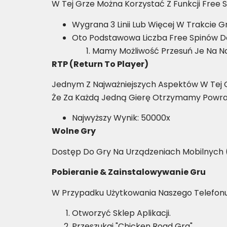
W Tej Grze Można Korzystać Z Funkcji Free 
Wygrana 3 Linii Lub Więcej W Trakcie Gr
Oto Podstawowa Liczba Free Spinów D
Mamy Możliwość Przesuń Je Na Na
RTP (Return To Player)
Jednym Z Najważniejszych Aspektów W Tej G
Że Za Każdą Jedną Gierę Otrzymamy Powrac
Najwyższy Wynik: 50000x
Wolne Gry
Dostęp Do Gry Na Urządzeniach Mobilnych 
Pobieranie & Zainstalowywanie Gru
W Przypadku Użytkowania Naszego Telefon
Otworzyć Sklep Aplikacji.
Przeszukaj "Chicken Road Gra".