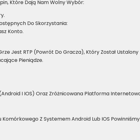
Spin, Które Dają Nam Wolny Wybór:
y.
ostępnych Do Skorzystania:
sz Konto.
rze Jest RTP (powrót Do Gracza), Który Został Ustalony
ające Pieniądze.
(Android I IOS) Oraz Zróżnicowana Platforma Internetow
u Komórkowego Z Systemem Android Lub IOS Powinniśmy