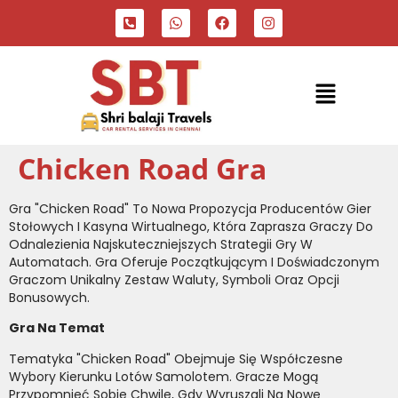
Chicken Road Gra
Gra "Chicken Road" To Nowa Propozycja Producentów Gier
Stołowych I Kasyna Wirtualnego, Która Zaprasza Graczy Do
Odnalezienia Najskuteczniejszych Strategii Gry W
Automatach. Gra Oferuje Początkującym I Doświadczonym
Graczom Unikalny Zestaw Waluty, Symboli Oraz Opcji
Bonusowych.
Gra Na Temat
Tematyka "Chicken Road" Obejmuje Się Współczesne
Wybory Kierunku Lotów Samolotem. Gracze Mogą
Przypomnieć Sobie Chwile, Gdy Wyruszali Na Nowe