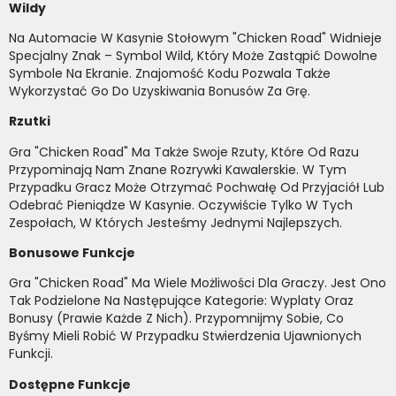
Wildy
Na Automacie W Kasynie Stołowym "Chicken Road" Widnieje
Specjalny Znak – Symbol Wild, Który Może Zastąpić Dowolne
Symbole Na Ekranie. Znajomość Kodu Pozwala Także
Wykorzystać Go Do Uzyskiwania Bonusów Za Grę.
Rzutki
Gra "Chicken Road" Ma Także Swoje Rzuty, Które Od Razu
Przypominają Nam Znane Rozrywki Kawalerskie. W Tym
Przypadku Gracz Może Otrzymać Pochwałę Od Przyjaciół Lub
Odebrać Pieniądze W Kasynie. Oczywiście Tylko W Tych
Zespołach, W Których Jesteśmy Jednymi Najlepszych.
Bonusowe Funkcje
Gra "Chicken Road" Ma Wiele Możliwości Dla Graczy. Jest Ono
Tak Podzielone Na Następujące Kategorie: Wyplaty Oraz
Bonusy (prawie Każde Z Nich). Przypomnijmy Sobie, Co
Byśmy Mieli Robić W Przypadku Stwierdzenia Ujawnionych
Funkcji.
Dostępne Funkcje