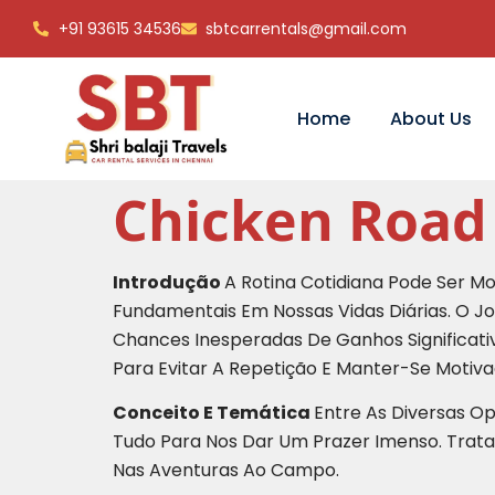
+91 93615 34536
sbtcarrentals@gmail.com
Home
About Us
Chicken Road
Introdução
A Rotina Cotidiana Pode Ser Mo
Fundamentais Em Nossas Vidas Diárias. O J
Chances Inesperadas De Ganhos Significati
Para Evitar A Repetição E Manter-Se Motiva
Conceito E Temática
Entre As Diversas O
Tudo Para Nos Dar Um Prazer Imenso. Tra
Nas Aventuras Ao Campo.