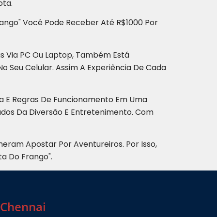
ota.
rango" Você Pode Receber Até R$1000 Por
s Via PC Ou Laptop, Também Está
o Seu Celular. Assim A Experiência De Cada
ema E Regras De Funcionamento Em Uma
ados Da Diversão E Entretenimento. Com
eram Apostar Por Aventureiros. Por Isso,
a Do Frango".
 Chennai