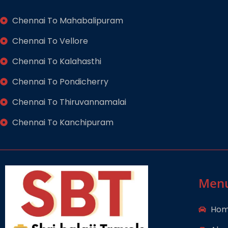
Chennai To Mahabalipuram
Chennai To Vellore
Chennai To Kalahasthi
Chennai To Pondicherry
Chennai To Thiruvannamalai
Chennai To Kanchipuram
Men
Ho