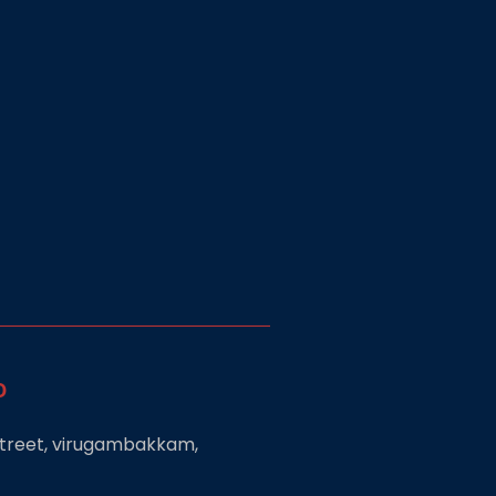
o
 street, virugambakkam,