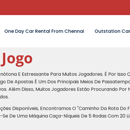
One Day Car Rental From Chennai
Outstation Car
 Jogo
nótona E Estressante Para Muitos Jogadores. É Por Isso
ogo De Apostas É Um Dos Principais Meios De Passatemp
vos. Além Disso, Muitos Jogadores Estão Procurando Por
dos.
pções Disponíveis, Encontramos O "Caminho Da Rota Do 
ta-Se De Uma Máquina Caça-Níqueis De 5 Rodas Com 20