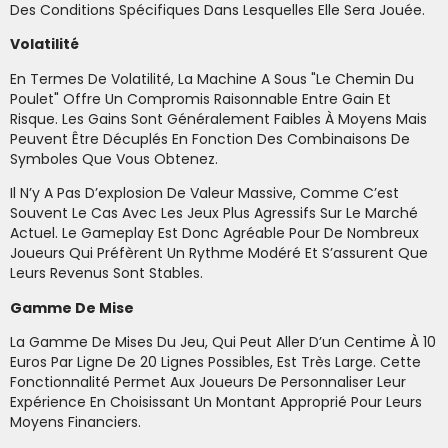
Des Conditions Spécifiques Dans Lesquelles Elle Sera Jouée.
Volatilité
En Termes De Volatilité, La Machine A Sous "Le Chemin Du
Poulet" Offre Un Compromis Raisonnable Entre Gain Et
Risque. Les Gains Sont Généralement Faibles À Moyens Mais
Peuvent Être Décuplés En Fonction Des Combinaisons De
Symboles Que Vous Obtenez.
Il N’y A Pas D’explosion De Valeur Massive, Comme C’est
Souvent Le Cas Avec Les Jeux Plus Agressifs Sur Le Marché
Actuel. Le Gameplay Est Donc Agréable Pour De Nombreux
Joueurs Qui Préfèrent Un Rythme Modéré Et S’assurent Que
Leurs Revenus Sont Stables.
Gamme De Mise
La Gamme De Mises Du Jeu, Qui Peut Aller D’un Centime À 10
Euros Par Ligne De 20 Lignes Possibles, Est Très Large. Cette
Fonctionnalité Permet Aux Joueurs De Personnaliser Leur
Expérience En Choisissant Un Montant Approprié Pour Leurs
Moyens Financiers.