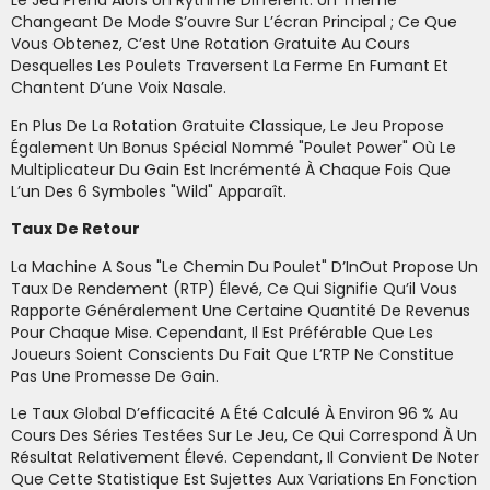
Le Jeu Prend Alors Un Rythme Différent. Un Thème
Changeant De Mode S’ouvre Sur L’écran Principal ; Ce Que
Vous Obtenez, C’est Une Rotation Gratuite Au Cours
Desquelles Les Poulets Traversent La Ferme En Fumant Et
Chantent D’une Voix Nasale.
En Plus De La Rotation Gratuite Classique, Le Jeu Propose
Également Un Bonus Spécial Nommé "Poulet Power" Où Le
Multiplicateur Du Gain Est Incrémenté À Chaque Fois Que
L’un Des 6 Symboles "Wild" Apparaît.
Taux De Retour
La Machine A Sous "Le Chemin Du Poulet" D’InOut Propose Un
Taux De Rendement (RTP) Élevé, Ce Qui Signifie Qu’il Vous
Rapporte Généralement Une Certaine Quantité De Revenus
Pour Chaque Mise. Cependant, Il Est Préférable Que Les
Joueurs Soient Conscients Du Fait Que L’RTP Ne Constitue
Pas Une Promesse De Gain.
Le Taux Global D’efficacité A Été Calculé À Environ 96 % Au
Cours Des Séries Testées Sur Le Jeu, Ce Qui Correspond À Un
Résultat Relativement Élevé. Cependant, Il Convient De Noter
Que Cette Statistique Est Sujettes Aux Variations En Fonction