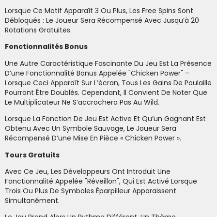
Lorsque Ce Motif Apparaît 3 Ou Plus, Les Free Spins Sont
Débloqués : Le Joueur Sera Récompensé Avec Jusqu’à 20
Rotations Gratuites.
Fonctionnalités Bonus
Une Autre Caractéristique Fascinante Du Jeu Est La Présence
D’une Fonctionnalité Bonus Appelée "Chicken Power" –
Lorsque Ceci Apparaît Sur L’écran, Tous Les Gains De Poulaille
Pourront Être Doublés. Cependant, Il Convient De Noter Que
Le Multiplicateur Ne S’accrochera Pas Au Wild.
Lorsque La Fonction De Jeu Est Active Et Qu’un Gagnant Est
Obtenu Avec Un Symbole Sauvage, Le Joueur Sera
Récompensé D’une Mise En Pièce « Chicken Power ».
Tours Gratuits
Avec Ce Jeu, Les Développeurs Ont Introduit Une
Fonctionnalité Appelée "Réveillon", Qui Est Activé Lorsque
Trois Ou Plus De Symboles Éparpilleur Apparaissent
Simultanément.