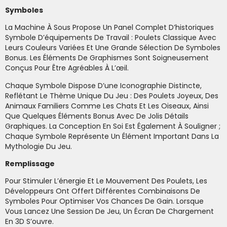
Symboles
La Machine À Sous Propose Un Panel Complet D’historiques
Symbole D’équipements De Travail : Poulets Classique Avec
Leurs Couleurs Variées Et Une Grande Sélection De Symboles
Bonus. Les Éléments De Graphismes Sont Soigneusement
Conçus Pour Être Agréables À L’œil.
Chaque Symbole Dispose D’une Iconographie Distincte,
Reflétant Le Thème Unique Du Jeu : Des Poulets Joyeux, Des
Animaux Familiers Comme Les Chats Et Les Oiseaux, Ainsi
Que Quelques Éléments Bonus Avec De Jolis Détails
Graphiques. La Conception En Soi Est Également À Souligner ;
Chaque Symbole Représente Un Élément Important Dans La
Mythologie Du Jeu.
Remplissage
Pour Stimuler L’énergie Et Le Mouvement Des Poulets, Les
Développeurs Ont Offert Différentes Combinaisons De
Symboles Pour Optimiser Vos Chances De Gain. Lorsque
Vous Lancez Une Session De Jeu, Un Écran De Chargement
En 3D S’ouvre.