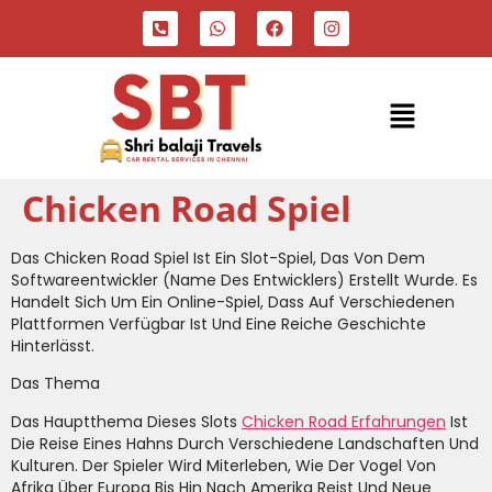
Chicken Road Spiel
Das Chicken Road Spiel Ist Ein Slot-Spiel, Das Von Dem
Softwareentwickler (Name Des Entwicklers) Erstellt Wurde. Es
Handelt Sich Um Ein Online-Spiel, Dass Auf Verschiedenen
Plattformen Verfügbar Ist Und Eine Reiche Geschichte
Hinterlässt.
Das Thema
Das Hauptthema Dieses Slots
Chicken Road Erfahrungen
Ist
Die Reise Eines Hahns Durch Verschiedene Landschaften Und
Kulturen. Der Spieler Wird Miterleben, Wie Der Vogel Von
Afrika Über Europa Bis Hin Nach Amerika Reist Und Neue