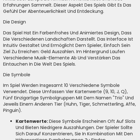
Erfahrungen Sammelt. Dieser Aspekt Des Spiels Gibt Es Das
Gefühl Der Abenteuerlichkeit Und Entdeckung.
Die Design
Das Spiel Hat Ein Farbenfrohes Und Animiertes Design, Dass
Die Verschiedenen Landschaften Darstellt. Das Interface Ist
Intuitiv Gestaltet Und Ermöglicht Dem Spieler, Einfach Sein
Ziel Zu Erreichen: Geld Auszahlen. Im Hintergrund Laufen
Verschiedene Musik-Elemente Ab Und Verstärken Das
Eintauchen In Die Welt Des Spiels.
Die Symbole
Im Spiel Werden Insgesamt 10 Verschiedene Symbole
Verwendet. Diese Umfassen Vier Kartenwerte (9, 10, J, Q),
Fünf Einzigartige Symbolgruppen Mit Dem Namen "Trio" Und
Jeweils Einem Anderen Tier (Huhn, Tiger, Schmetterling, Affe,
Pinguin).
Kartenwerte:
Diese Symbole Erscheinen Oft Auf Slots
Und Bieten Niedrigere Auszahlungen. Der Spieler Sollte
Sich Darauf Konzentrieren, Sie In Kombination Mit Den
Höherwertigen Symbolgruppen Zu Finden.