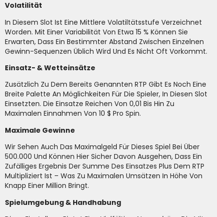
Volatilität
In Diesem Slot Ist Eine Mittlere Volatiltätsstufe Verzeichnet
Worden. Mit Einer Variabilität Von Etwa 15 % Können Sie
Erwarten, Dass Ein Bestimmter Abstand Zwischen Einzelnen
Gewinn-Sequenzen Üblich Wird Und Es Nicht Oft Vorkommt.
Einsatz- & Wetteinsätze
Zusätzlich Zu Dem Bereits Genannten RTP Gibt Es Noch Eine
Breite Palette An Möglichkeiten Für Die Spieler, In Diesen Slot
Einsetzten. Die Einsatze Reichen Von 0,01 Bis Hin Zu
Maximalen Einnahmen Von 10 $ Pro Spin.
Maximale Gewinne
Wir Sehen Auch Das Maximalgeld Für Dieses Spiel Bei Über
500.000 Und Können Hier Sicher Davon Ausgehen, Dass Ein
Zufälliges Ergebnis Der Summe Des Einsatzes Plus Dem RTP
Multipliziert Ist – Was Zu Maximalen Umsätzen In Höhe Von
Knapp Einer Million Bringt.
Spielumgebung & Handhabung