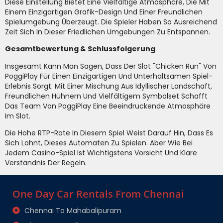
Diese Einstellung Bietet Eine Vielfältige Atmosphäre, Die Mit
Einem Einzigartigen Grafik-Design Und Einer Freundlichen
Spielumgebung Überzeugt. Die Spieler Haben So Ausreichend
Zeit Sich In Dieser Friedlichen Umgebungen Zu Entspannen.
Gesamtbewertung & Schlussfolgerung
Insgesamt Kann Man Sagen, Dass Der Slot "Chicken Run" Von
PoggiPlay Für Einen Einzigartigen Und Unterhaltsamen Spiel-
Erlebnis Sorgt. Mit Einer Mischung Aus Idyllischer Landschaft,
Freundlichen Hühnern Und Vielfältigem Symbolset Schafft
Das Team Von PoggiPlay Eine Beeindruckende Atmosphäre
Im Slot.
Die Hohe RTP-Rate In Diesem Spiel Weist Darauf Hin, Dass Es
Sich Lohnt, Dieses Automaten Zu Spielen. Aber Wie Bei
Jedem Casino-Spiel Ist Wichtigstens Vorsicht Und Klare
Verständnis Der Regeln.
One Day Car Rentals From Chennai
Chennai To Mahabalipuram