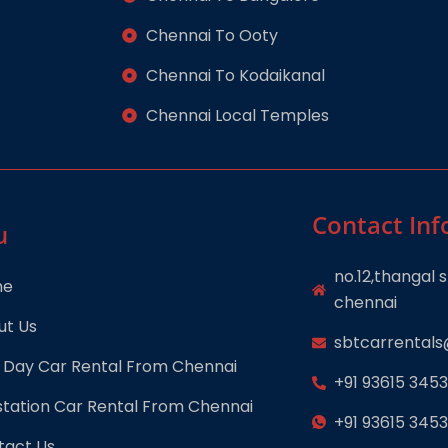
Chennai To Ooty
Chennai To Kodaikanal
Chennai Local Temples
Contact Inf
u
no.12,thangal
me
chennai
ut Us
sbtcarrental
 Day Car Rental From Chennai
+91 93615 345
tation Car Rental From Chennai
+91 93615 345
tact Us