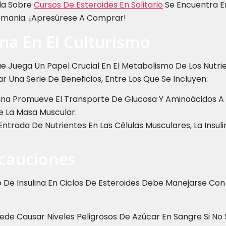
da Sobre
Cursos De Esteroides En Solitario
Se Encuentra En
emania. ¡Apresúrese A Comprar!
ina En El Culturismo
Juega Un Papel Crucial En El Metabolismo De Los Nutrient
r Una Serie De Beneficios, Entre Los Que Se Incluyen:
ina Promueve El Transporte De Glucosa Y Aminoácidos A 
e La Masa Muscular.
 Entrada De Nutrientes En Las Células Musculares, La Insu
ecauciones
Uso De Insulina En Ciclos De Esteroides Debe Manejarse C
Puede Causar Niveles Peligrosos De Azúcar En Sangre Si 