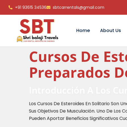
+91 93615 34536
sbtcarrentals@gmail.com
Home
About Us
Cursos De Este
Preparados De
Introducción A Los Cur
Los Cursos De Esteroides En Solitario Son U
Sus Objetivos De Musculación. Uno De Los C
Pueden Aportar Beneficios Significativos 