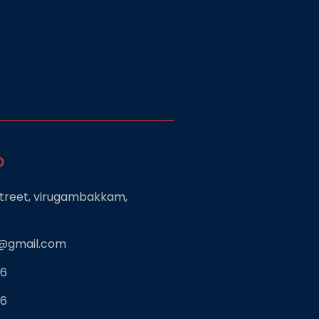
o
 street, virugambakkam,
s@gmail.com
36
36