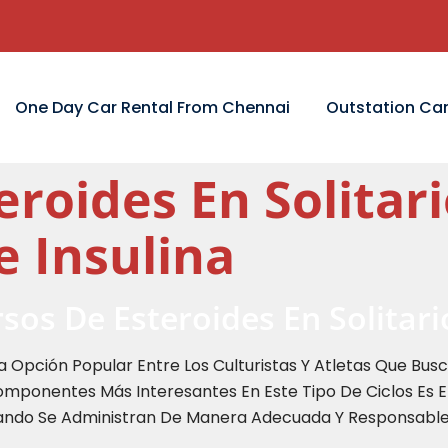
One Day Car Rental From Chennai
Outstation Car
roides En Solitari
 Insulina
sos De Esteroides En Solitari
na Opción Popular Entre Los Culturistas Y Atletas Que Bus
omponentes Más Interesantes En Este Tipo De Ciclos Es E
Cuando Se Administran De Manera Adecuada Y Responsable