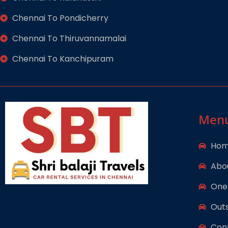
Chennai To Pondicherry
Chennai To Thiruvannamalai
Chennai To Kanchipuram
Men
Ho
Abo
One
Outs
Con