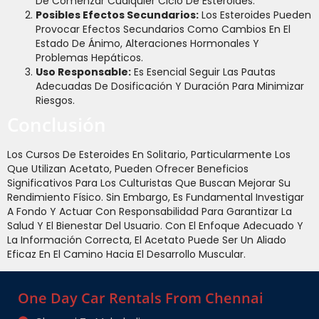
De Comenzar Cualquier Ciclo De Esteroides.
Posibles Efectos Secundarios:
Los Esteroides Pueden
Provocar Efectos Secundarios Como Cambios En El
Estado De Ánimo, Alteraciones Hormonales Y
Problemas Hepáticos.
Uso Responsable:
Es Esencial Seguir Las Pautas
Adecuadas De Dosificación Y Duración Para Minimizar
Riesgos.
Conclusión
Los Cursos De Esteroides En Solitario, Particularmente Los
Que Utilizan Acetato, Pueden Ofrecer Beneficios
Significativos Para Los Culturistas Que Buscan Mejorar Su
Rendimiento Físico. Sin Embargo, Es Fundamental Investigar
A Fondo Y Actuar Con Responsabilidad Para Garantizar La
Salud Y El Bienestar Del Usuario. Con El Enfoque Adecuado Y
La Información Correcta, El Acetato Puede Ser Un Aliado
Eficaz En El Camino Hacia El Desarrollo Muscular.
One Day Car Rentals From Chennai