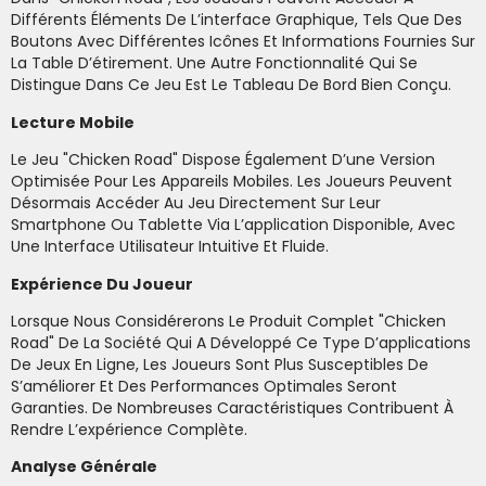
Différents Éléments De L’interface Graphique, Tels Que Des
Boutons Avec Différentes Icônes Et Informations Fournies Sur
La Table D’étirement. Une Autre Fonctionnalité Qui Se
Distingue Dans Ce Jeu Est Le Tableau De Bord Bien Conçu.
Lecture Mobile
Le Jeu "Chicken Road" Dispose Également D’une Version
Optimisée Pour Les Appareils Mobiles. Les Joueurs Peuvent
Désormais Accéder Au Jeu Directement Sur Leur
Smartphone Ou Tablette Via L’application Disponible, Avec
Une Interface Utilisateur Intuitive Et Fluide.
Expérience Du Joueur
Lorsque Nous Considérerons Le Produit Complet "Chicken
Road" De La Société Qui A Développé Ce Type D’applications
De Jeux En Ligne, Les Joueurs Sont Plus Susceptibles De
S’améliorer Et Des Performances Optimales Seront
Garanties. De Nombreuses Caractéristiques Contribuent À
Rendre L’expérience Complète.
Analyse Générale