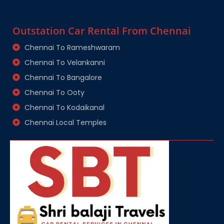
Outstation Car Rental From Chennai
Chennai To Rameshwaram
Chennai To Velankanni
Chennai To Bangalore
Chennai To Ooty
Chennai To Kodaikanal
Chennai Local Temples