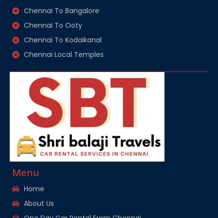
Chennai To Bangalore
Chennai To Ooty
Chennai To Kodaikanal
Chennai Local Temples
Menu
Home
About Us