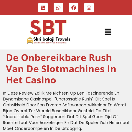
De Onbereikbare Rush
Van De Slotmachines In
Het Casino
In Deze Review Zal Ik Me Richten Op Een Fascinerende En
Dynamische Casinospel: "Uncrossable Rush". Dit Spel Is
Ontwikkeld Door Een Ervaren Softwareontwikkelaar En Wordt
Bijna Overal Ter Wereld Beschikbaar Gesteld. De Titel
"Uncrossable Rush" Suggereert Dat Dit Spel Geen Tijd Of
Ruimte Laat Voor Aarzelingen En Dat De Speler Zich Helemaal
Moet Onderdompelen In De Uitdaging.