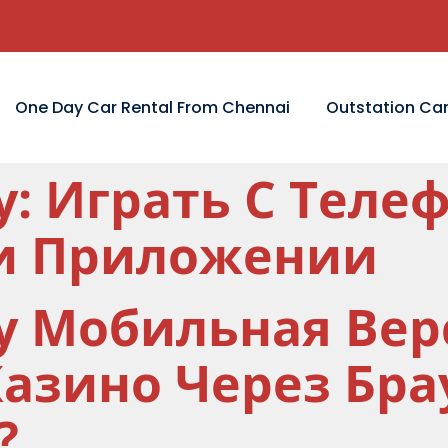
One Day Car Rental From Chennai
Outstation Car
: Играть С Теле
ли Приложении
y Мобильная Верс
Казино Через Бра
?