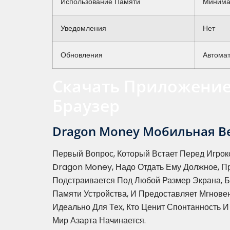
Использование Памяти
Минима
Уведомления
Нет
Обновления
Автомат
Скачать Приложение
Браузер
Dragon Money Мобильная В
Первый Вопрос, Который Встает Перед Игрок
Dragon Money, Надо Отдать Ему Должное, П
Подстраивается Под Любой Размер Экрана, Б
Памяти Устройства, И Предоставляет Мгнове
Идеально Для Тех, Кто Ценит Спонтанность И
Мир Азарта Начинается.