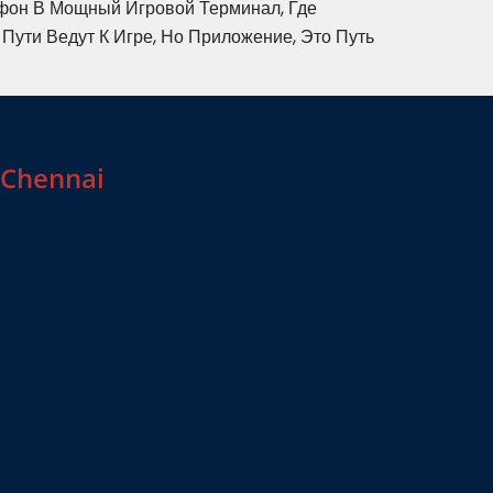
тфон В Мощный Игровой Терминал, Где
 Пути Ведут К Игре, Но Приложение, Это Путь
 Chennai