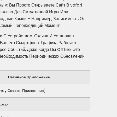
ым: Вы Просто Открываете Сайт В Safari
деально Для Ситуативной Игры Или
дводные Камни – Например, Зависимость От
 Самый Неподходящий Момент.
и С Устройством. Скачав И Установив
 Вашего Смартфона. Графика Работает
е Событий, Даже Когда Вы Offline. Это
 Необходимость Периодических Обновлений
Нативное Приложение
ney Скачать Приложение)
сокая