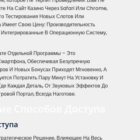
е, Которое Не Терпит Промедления: Вам Не
те На Сайт Казино Через Safari Или Chrome,
го Тестирования Новых Слотов Или
а Имеет Свою Цену: Производительность
о Интегрированные В Операционную Систему,
те Отдельной Программы – Это
Смартфона, Обеспечивая Безупречную
ров И Новых Бонусах Приходят Мгновенно, А
уется Потратить Пару Минут На Установку И
де Каждая Деталь, От Звуковых Эффектов До
овой Портал, Всегда Наготове.
ние Способов Доступа
ступа
тратегическое Решение, Влияющее На Весь