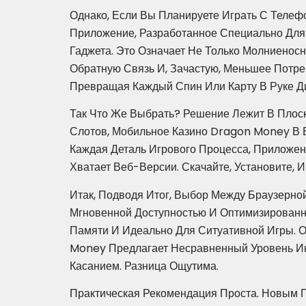
Однако, Если Вы Планируете Играть С Телефо
Приложение, Разработанное Специально Для
Гаджета. Это Означает Не Только Молниенос
Обратную Связь И, Зачастую, Меньшее Потре
Превращая Каждый Спин Или Карту В Руке 
Так Что Же Выбрать? Решение Лежит В Плоск
Слотов, Мобильное Казино Dragon Money В Б
Каждая Деталь Игрового Процесса, Приложе
Хватает Веб-Версии. Скачайте, Установите, 
Итак, Подводя Итог, Выбор Между Браузерно
Мгновенной Доступностью И Оптимизированны
Памяти И Идеально Для Ситуативной Игры. 
Money Предлагает Несравненный Уровень Ин
Касанием. Разница Ощутима.
Практическая Рекомендация Проста. Новым 