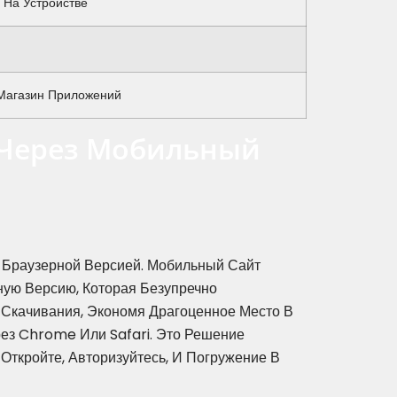
 На Устройстве
Магазин Приложений
 Через Мобильный
я Браузерной Версией. Мобильный Сайт
ую Версию, Которая Безупречно
 Скачивания, Экономя Драгоценное Место В
рез Chrome Или Safari. Это Решение
Откройте, Авторизуйтесь, И Погружение В