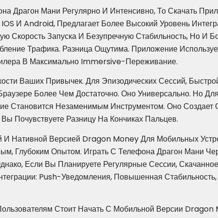
на Драгон Мани Регулярно И Интенсивно, То Скачать Прил
 IOS И Android, Предлагает Более Высокий Уровень Интег
ную Скорость Запуска И Безупречную Стабильность, Но И 
бление Трафика. Разница Ощутима. Приложение Используе
Дилера В Максимально Immersive-Переживание.
ости Ваших Привычек. Для Эпизодических Сессий, Быстро
раузере Более Чем Достаточно. Оно Универсально. Но Дл
ние Становится Незаменимым Инструментом. Оно Создает 
И Вы Почувствуете Разницу На Кончиках Пальцев.
й И Нативной Версией Dragon Money Для Мобильных Устро
м, Глубоким Опытом. Играть С Телефона Драгон Мани Чере
Однако, Если Вы Планируете Регулярные Сессии, Скачанн
теграции: Push-Уведомления, Повышенная Стабильность,
Пользователям Стоит Начать С Мобильной Версии Dragon 