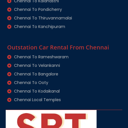
Chennai To Kalahasthi
Chennai To Pondicherry
Chennai To Thiruvannamalai
Chennai To Kanchipuram
Outstation Car Rental From Chennai
Chennai To Rameshwaram
Chennai To Velankanni
Chennai To Bangalore
Chennai To Ooty
Chennai To Kodaikanal
Chennai Local Temples