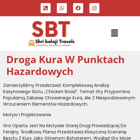
Droga Kura W Punktach
Hazardowych
Zamierzyliśmy Przedstawić Kompleksową Analizę
Kasynowego Slotu „Chicken Road”. Temat Gry Przypomina
Popularną Zabawę Chowanego Kura, Ale Z Niespodziewanym
Wrzuceniem Elementów Hazardowych.
Motyw I Projektowanie
Gra Oparta Jest Na Motywie Starej Drogi Prowadzącej Do
Ferajny. Środkowy Plansz Przedstawia Klasyczną Scenerię
Bęsztu Z Kury Jako Głównym Bohaterem. Wygląd Gry Może