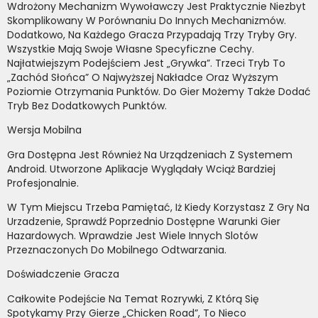
Wdrożony Mechanizm Wywoławczy Jest Praktycznie Niezbyt
Skomplikowany W Porównaniu Do Innych Mechanizmów.
Dodatkowo, Na Każdego Gracza Przypadają Trzy Tryby Gry.
Wszystkie Mają Swoje Własne Specyficzne Cechy.
Najłatwiejszym Podejściem Jest „Grywka”. Trzeci Tryb To
„Zachód Słońca” O Najwyższej Nakładce Oraz Wyższym
Poziomie Otrzymania Punktów. Do Gier Możemy Także Dodać
Tryb Bez Dodatkowych Punktów.
Wersja Mobilna
Gra Dostępna Jest Również Na Urządzeniach Z Systemem
Android. Utworzone Aplikacje Wyglądały Wciąż Bardziej
Profesjonalnie.
W Tym Miejscu Trzeba Pamiętać, Iż Kiedy Korzystasz Z Gry Na
Urzadzenie, Sprawdź Poprzednio Dostępne Warunki Gier
Hazardowych. Wprawdzie Jest Wiele Innych Slotów
Przeznaczonych Do Mobilnego Odtwarzania.
Doświadczenie Gracza
Całkowite Podejście Na Temat Rozrywki, Z Którą Się
Spotykamy Przy Gierze „Chicken Road”, To Nieco