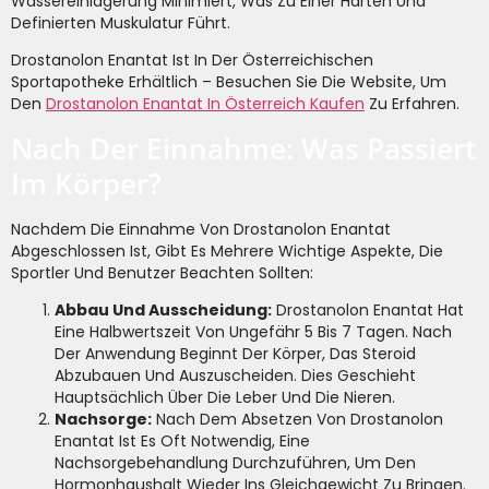
Wassereinlagerung Minimiert, Was Zu Einer Harten Und
Definierten Muskulatur Führt.
Drostanolon Enantat Ist In Der Österreichischen
Sportapotheke Erhältlich – Besuchen Sie Die Website, Um
Den
Drostanolon Enantat In Österreich Kaufen
Zu Erfahren.
Nach Der Einnahme: Was Passiert
Im Körper?
Nachdem Die Einnahme Von Drostanolon Enantat
Abgeschlossen Ist, Gibt Es Mehrere Wichtige Aspekte, Die
Sportler Und Benutzer Beachten Sollten:
Abbau Und Ausscheidung:
Drostanolon Enantat Hat
Eine Halbwertszeit Von Ungefähr 5 Bis 7 Tagen. Nach
Der Anwendung Beginnt Der Körper, Das Steroid
Abzubauen Und Auszuscheiden. Dies Geschieht
Hauptsächlich Über Die Leber Und Die Nieren.
Nachsorge:
Nach Dem Absetzen Von Drostanolon
Enantat Ist Es Oft Notwendig, Eine
Nachsorgebehandlung Durchzuführen, Um Den
Hormonhaushalt Wieder Ins Gleichgewicht Zu Bringen.