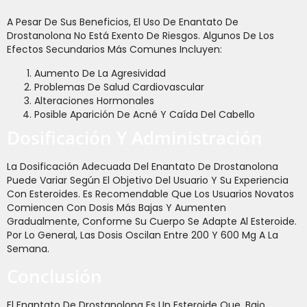
A Pesar De Sus Beneficios, El Uso De Enantato De
Drostanolona No Está Exento De Riesgos. Algunos De Los
Efectos Secundarios Más Comunes Incluyen:
Aumento De La Agresividad
Problemas De Salud Cardiovascular
Alteraciones Hormonales
Posible Aparición De Acné Y Caída Del Cabello
Dosificación Y Administración
La Dosificación Adecuada Del Enantato De Drostanolona
Puede Variar Según El Objetivo Del Usuario Y Su Experiencia
Con Esteroides. Es Recomendable Que Los Usuarios Novatos
Comiencen Con Dosis Más Bajas Y Aumenten
Gradualmente, Conforme Su Cuerpo Se Adapte Al Esteroide.
Por Lo General, Las Dosis Oscilan Entre 200 Y 600 Mg A La
Semana.
Conclusión
El Enantato De Drostanolona Es Un Esteroide Que, Bajo