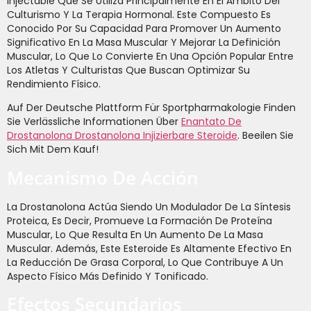
Injectable Que Se Utiliza Principalmente En El Ámbito Del
Culturismo Y La Terapia Hormonal. Este Compuesto Es
Conocido Por Su Capacidad Para Promover Un Aumento
Significativo En La Masa Muscular Y Mejorar La Definición
Muscular, Lo Que Lo Convierte En Una Opción Popular Entre
Los Atletas Y Culturistas Que Buscan Optimizar Su
Rendimiento Físico.
Auf Der Deutsche Plattform Für Sportpharmakologie Finden
Sie Verlässliche Informationen Über
Enantato De
Drostanolona Drostanolona Injizierbare Steroide
. Beeilen Sie
Sich Mit Dem Kauf!
Mecanismo De Acción
La Drostanolona Actúa Siendo Un Modulador De La Síntesis
Proteica, Es Decir, Promueve La Formación De Proteína
Muscular, Lo Que Resulta En Un Aumento De La Masa
Muscular. Además, Este Esteroide Es Altamente Efectivo En
La Reducción De Grasa Corporal, Lo Que Contribuye A Un
Aspecto Físico Más Definido Y Tonificado.
Efectos Secundarios