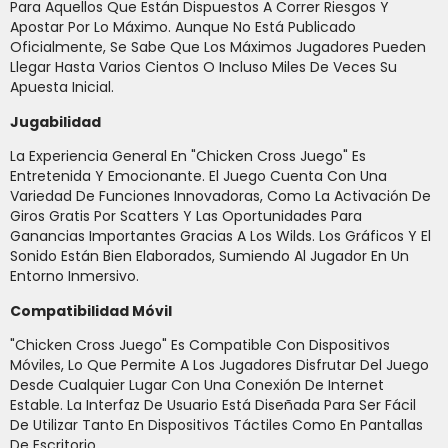
Para Aquellos Que Están Dispuestos A Correr Riesgos Y
Apostar Por Lo Máximo. Aunque No Está Publicado
Oficialmente, Se Sabe Que Los Máximos Jugadores Pueden
Llegar Hasta Varios Cientos O Incluso Miles De Veces Su
Apuesta Inicial.
Jugabilidad
La Experiencia General En "Chicken Cross Juego" Es
Entretenida Y Emocionante. El Juego Cuenta Con Una
Variedad De Funciones Innovadoras, Como La Activación De
Giros Gratis Por Scatters Y Las Oportunidades Para
Ganancias Importantes Gracias A Los Wilds. Los Gráficos Y El
Sonido Están Bien Elaborados, Sumiendo Al Jugador En Un
Entorno Inmersivo.
Compatibilidad Móvil
"Chicken Cross Juego" Es Compatible Con Dispositivos
Móviles, Lo Que Permite A Los Jugadores Disfrutar Del Juego
Desde Cualquier Lugar Con Una Conexión De Internet
Estable. La Interfaz De Usuario Está Diseñada Para Ser Fácil
De Utilizar Tanto En Dispositivos Táctiles Como En Pantallas
De Escritorio.