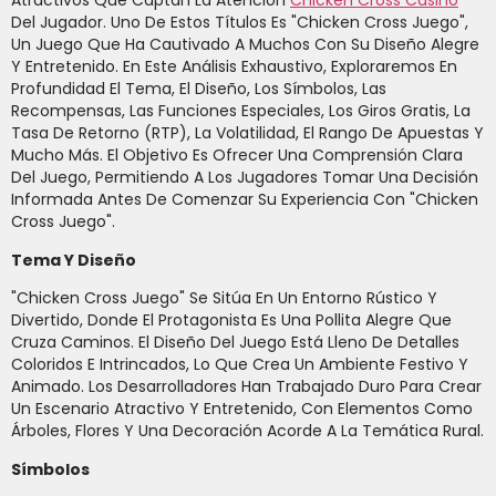
Atractivos Que Captan La Atención
Chicken Cross Casino
Del Jugador. Uno De Estos Títulos Es "Chicken Cross Juego",
Un Juego Que Ha Cautivado A Muchos Con Su Diseño Alegre
Y Entretenido. En Este Análisis Exhaustivo, Exploraremos En
Profundidad El Tema, El Diseño, Los Símbolos, Las
Recompensas, Las Funciones Especiales, Los Giros Gratis, La
Tasa De Retorno (RTP), La Volatilidad, El Rango De Apuestas Y
Mucho Más. El Objetivo Es Ofrecer Una Comprensión Clara
Del Juego, Permitiendo A Los Jugadores Tomar Una Decisión
Informada Antes De Comenzar Su Experiencia Con "Chicken
Cross Juego".
Tema Y Diseño
"Chicken Cross Juego" Se Sitúa En Un Entorno Rústico Y
Divertido, Donde El Protagonista Es Una Pollita Alegre Que
Cruza Caminos. El Diseño Del Juego Está Lleno De Detalles
Coloridos E Intrincados, Lo Que Crea Un Ambiente Festivo Y
Animado. Los Desarrolladores Han Trabajado Duro Para Crear
Un Escenario Atractivo Y Entretenido, Con Elementos Como
Árboles, Flores Y Una Decoración Acorde A La Temática Rural.
Símbolos