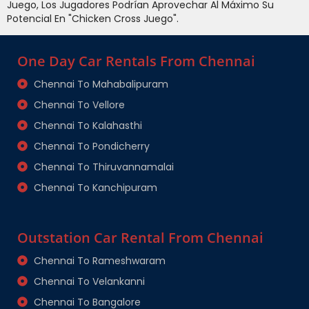
Juego, Los Jugadores Podrían Aprovechar Al Máximo Su
Potencial En "Chicken Cross Juego".
One Day Car Rentals From Chennai
Chennai To Mahabalipuram
Chennai To Vellore
Chennai To Kalahasthi
Chennai To Pondicherry
Chennai To Thiruvannamalai
Chennai To Kanchipuram
Outstation Car Rental From Chennai
Chennai To Rameshwaram
Chennai To Velankanni
Chennai To Bangalore