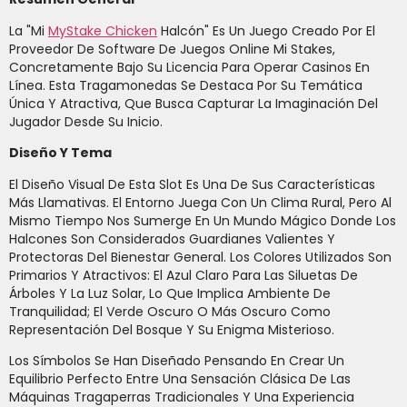
La "Mi
MyStake Chicken
Halcón" Es Un Juego Creado Por El
Proveedor De Software De Juegos Online Mi Stakes,
Concretamente Bajo Su Licencia Para Operar Casinos En
Línea. Esta Tragamonedas Se Destaca Por Su Temática
Única Y Atractiva, Que Busca Capturar La Imaginación Del
Jugador Desde Su Inicio.
Diseño Y Tema
El Diseño Visual De Esta Slot Es Una De Sus Características
Más Llamativas. El Entorno Juega Con Un Clima Rural, Pero Al
Mismo Tiempo Nos Sumerge En Un Mundo Mágico Donde Los
Halcones Son Considerados Guardianes Valientes Y
Protectoras Del Bienestar General. Los Colores Utilizados Son
Primarios Y Atractivos: El Azul Claro Para Las Siluetas De
Árboles Y La Luz Solar, Lo Que Implica Ambiente De
Tranquilidad; El Verde Oscuro O Más Oscuro Como
Representación Del Bosque Y Su Enigma Misterioso.
Los Símbolos Se Han Diseñado Pensando En Crear Un
Equilibrio Perfecto Entre Una Sensación Clásica De Las
Máquinas Tragaperras Tradicionales Y Una Experiencia