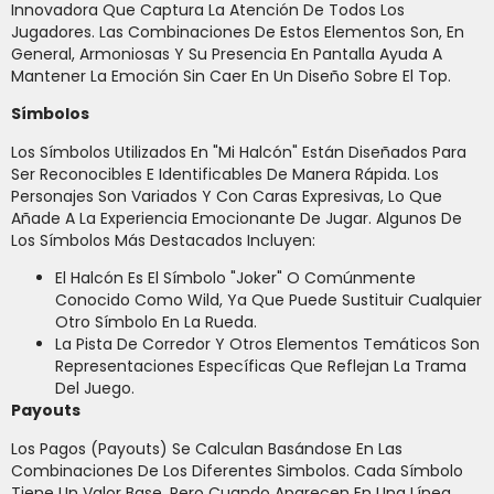
Innovadora Que Captura La Atención De Todos Los
Jugadores. Las Combinaciones De Estos Elementos Son, En
General, Armoniosas Y Su Presencia En Pantalla Ayuda A
Mantener La Emoción Sin Caer En Un Diseño Sobre El Top.
Símbolos
Los Símbolos Utilizados En "Mi Halcón" Están Diseñados Para
Ser Reconocibles E Identificables De Manera Rápida. Los
Personajes Son Variados Y Con Caras Expresivas, Lo Que
Añade A La Experiencia Emocionante De Jugar. Algunos De
Los Símbolos Más Destacados Incluyen:
El Halcón Es El Símbolo "Joker" O Comúnmente
Conocido Como Wild, Ya Que Puede Sustituir Cualquier
Otro Símbolo En La Rueda.
La Pista De Corredor Y Otros Elementos Temáticos Son
Representaciones Específicas Que Reflejan La Trama
Del Juego.
Payouts
Los Pagos (payouts) Se Calculan Basándose En Las
Combinaciones De Los Diferentes Simbolos. Cada Símbolo
Tiene Un Valor Base, Pero Cuando Aparecen En Una Línea