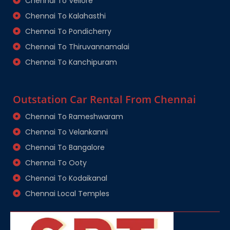
Chennai To Vellore
Chennai To Kalahasthi
Chennai To Pondicherry
Chennai To Thiruvannamalai
Chennai To Kanchipuram
Outstation Car Rental From Chennai
Chennai To Rameshwaram
Chennai To Velankanni
Chennai To Bangalore
Chennai To Ooty
Chennai To Kodaikanal
Chennai Local Temples