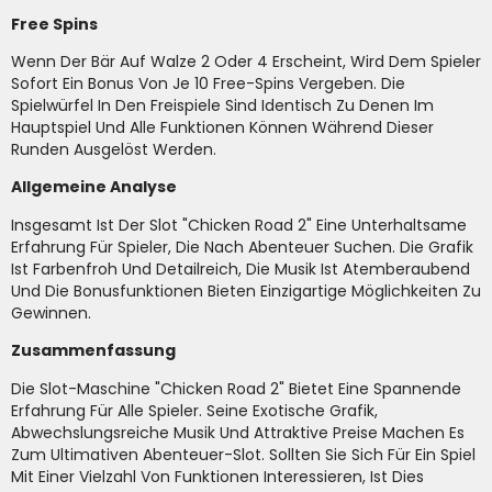
Free Spins
Wenn Der Bär Auf Walze 2 Oder 4 Erscheint, Wird Dem Spieler
Sofort Ein Bonus Von Je 10 Free-Spins Vergeben. Die
Spielwürfel In Den Freispiele Sind Identisch Zu Denen Im
Hauptspiel Und Alle Funktionen Können Während Dieser
Runden Ausgelöst Werden.
Allgemeine Analyse
Insgesamt Ist Der Slot "Chicken Road 2" Eine Unterhaltsame
Erfahrung Für Spieler, Die Nach Abenteuer Suchen. Die Grafik
Ist Farbenfroh Und Detailreich, Die Musik Ist Atemberaubend
Und Die Bonusfunktionen Bieten Einzigartige Möglichkeiten Zu
Gewinnen.
Zusammenfassung
Die Slot-Maschine "Chicken Road 2" Bietet Eine Spannende
Erfahrung Für Alle Spieler. Seine Exotische Grafik,
Abwechslungsreiche Musik Und Attraktive Preise Machen Es
Zum Ultimativen Abenteuer-Slot. Sollten Sie Sich Für Ein Spiel
Mit Einer Vielzahl Von Funktionen Interessieren, Ist Dies