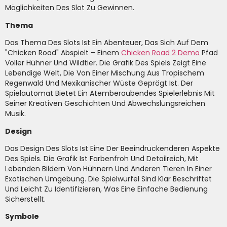
Möglichkeiten Des Slot Zu Gewinnen.
Thema
Das Thema Des Slots Ist Ein Abenteuer, Das Sich Auf Dem
"Chicken Road" Abspielt – Einem
Chicken Road 2 Demo
Pfad
Voller Hühner Und Wildtier. Die Grafik Des Spiels Zeigt Eine
Lebendige Welt, Die Von Einer Mischung Aus Tropischem
Regenwald Und Mexikanischer Wüste Geprägt Ist. Der
Spielautomat Bietet Ein Atemberaubendes Spielerlebnis Mit
Seiner Kreativen Geschichten Und Abwechslungsreichen
Musik.
Design
Das Design Des Slots Ist Eine Der Beeindruckenderen Aspekte
Des Spiels. Die Grafik Ist Farbenfroh Und Detailreich, Mit
Lebenden Bildern Von Hühnern Und Anderen Tieren In Einer
Exotischen Umgebung. Die Spielwürfel Sind Klar Beschriftet
Und Leicht Zu Identifizieren, Was Eine Einfache Bedienung
Sicherstellt.
Symbole