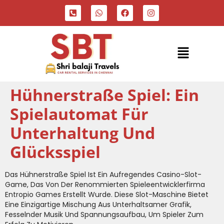
Hühnerstraße Spiel: Ein
Spielautomat Für
Unterhaltung Und
Glücksspiel
Das Hühnerstraße Spiel Ist Ein Aufregendes Casino-Slot-
Game, Das Von Der Renommierten Spieleentwicklerfirma
Entropio Games Erstellt Wurde. Diese Slot-Maschine Bietet
Eine Einzigartige Mischung Aus Unterhaltsamer Grafik,
Fesselnder Musik Und Spannungsaufbau, Um Spieler Zum