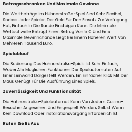
Betragsschranken Und Maximale Gewinne
Die Wettbeträge Im Hühnerstraße-Spiel Sind Sehr Flexibel,
Sodass Jeder Spieler, Der Geld Für Den Einsatz Zur Verfügung
Hat, Einfach In Die Runde Einsteigen Kann. Die Minimale
Wettschwelle Beträgt Einen Betrag Von 5 € Und Eine
Maximale Gewinnchance Liegt Bei Einem Höheren Wert Von
Mehreren Tausend Euro.
Spielablauf
Die Bedienung Des Hühnerstraße-Spiels Ist Sehr Einfach,
Wobei Alle Möglichen Funktionen Der Spielautomaten Auf
Einer Leinwand Dargestellt Werden. Ein Einfacher Klick Mit Der
Maus Genügt Für Die Ausführung Eines Spiels.
Zuverlässigkeit Und Funktionalität
Die Hühnerstraße-Spielautomat Kann Von Jedem Casino-
Besucher Angesehen Und Eingespielt Werden, Selbst Wenn
Kein Download Oder Installationsvorgang Erforderlich Ist.
Raten Sie Es Aus