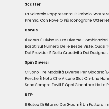
Scatter
La Scimmia Rappresenta Il Simbolo Scattere
Premio, Con Nove O Più Iconografie Otterre
Bonus
Il Bonus È Diviso In Tre Diverse Combinazion
Basati Sul Numero Delle Bestie Viste. Quasi 
Del Provider E Della Creatività Dei Designer.
Spin Diversi
Ci Sono Tre Modalità Diverse Per Giocare: "Eas
Perché È Noto Che Alcune Slot On-Line Hanno
Sono Sempre Favili E Ogni Giocatore Ha La Pos
RTP
Il Rateo Di Ritorno Dei Giochi È Un Fattore I