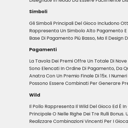
Disegnate In Modo Da Essere Facilmente Distin
Simboli
Gli Simboli Principali Del Gioco Includono Ot
Rappresenta Un Simbolo Alto Pagamento E P
Base Di Pagamento Più Basso, Ma Il Design D
Pagamenti
La Tavola Dei Premi Offre Un Totale Di Nove
Sono Elencati In Ordine Di Pagamento, Da Quell
Anatra Con Un Premio Finale Di 15x. I Numeri
Possono Essere Combinati Per Generare Prem
Wild
Il Pollo Rappresenta Il Wild Del Gioco Ed È I
Principale O Nelle Righe Dei Tre Rulli Bonus.
Realizzare Combinazioni Vincenti Per I Gioca