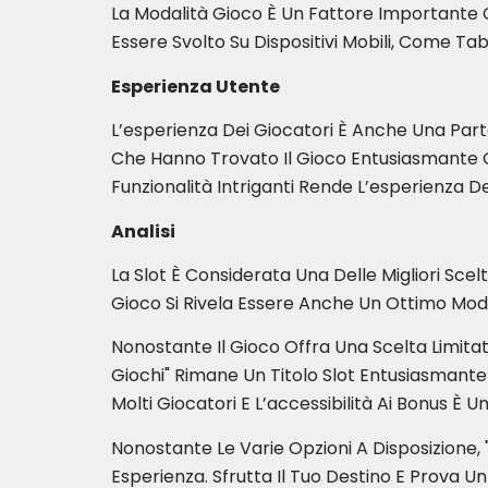
La Modalità Gioco È Un Fattore Importante C
Essere Svolto Su Dispositivi Mobili, Come T
Esperienza Utente
L’esperienza Dei Giocatori È Anche Una Parte
Che Hanno Trovato Il Gioco Entusiasmante G
Funzionalità Intriganti Rende L’esperienza De
Analisi
La Slot È Considerata Una Delle Migliori Scelt
Gioco Si Rivela Essere Anche Un Ottimo Modo
Nonostante Il Gioco Offra Una Scelta Limit
Giochi" Rimane Un Titolo Slot Entusiasmante
Molti Giocatori E L’accessibilità Ai Bonus È U
Nonostante Le Varie Opzioni A Disposizione
Esperienza. Sfrutta Il Tuo Destino E Prova Un