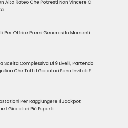
on Alto Rateo Che Potresti Non Vincere O
à.
sati Per Offrire Premi Generosi In Momenti
a Scelta Complessiva Di 9 Livelli, Partendo
fica Che Tutti I Giocatori Sono Invitati E
ostazioni Per Raggiungere Il Jackpot
I Giocatori Più Esperti.