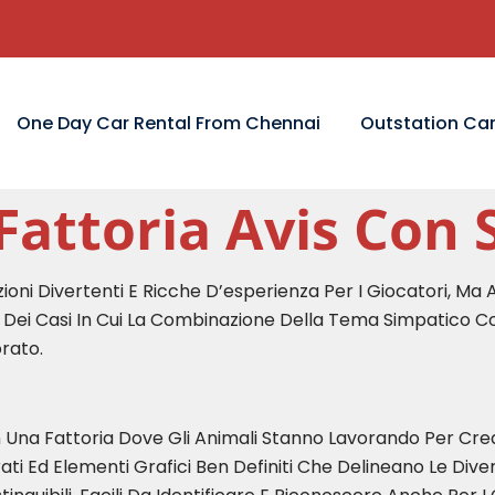
One Day Car Rental From Chennai
Outstation Car
a Fattoria Avis Co
zioni Divertenti E Ricche D’esperienza Per I Giocatori, M
Uno Dei Casi In Cui La Combinazione Della Tema Simpatico Co
rato.
n Una Fattoria Dove Gli Animali Stanno Lavorando Per Crear
ti Ed Elementi Grafici Ben Definiti Che Delineano Le Diver