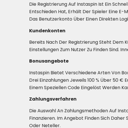
Die Registrierung Auf Instaspin Ist Ein Sch
Entschieden Hat, Erhält Der Spieler Eine E-
Das Benutzerkonto Über Einen Direkten Logi
Kundenkonten
Bereits Nach Der Registrierung Steht Dem K
Einstellungen Zum Nutzer Zu Finden Sind. I
Bonusangebote
Instaspin Bietet Verschiedene Arten Von B
Drei Einzahlungen Jeweils 100 % Über 50 € E
Einem Speziellen Code Eingelöst Werden Ka
Zahlungsverfahren
Die Auswahl An Zahlungsmethoden Auf Instasp
Finanzieren. Im Angebot Finden Sich Daher
Oder Neteller.