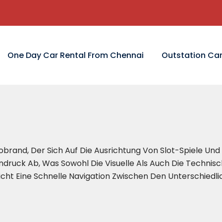
One Day Car Rental From Chennai
Outstation Car
nobrand, Der Sich Auf Die Ausrichtung Von Slot-Spiele Und 
ruck Ab, Was Sowohl Die Visuelle Als Auch Die Technisc
icht Eine Schnelle Navigation Zwischen Den Unterschiedli