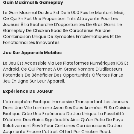
Gain Maximal & Gameplay
Le Gain Maximal Du Jeu Est De 5 000 Fois Le Montant Misé,
Ce Qui En Fait Une Proposition Très Attrayante Pour Les
Joueurs À La Recherche D’opportunités De Gros Gains. Le
Gameplay De Chicken Road Se Caractérise Par Une
Combinaison Unique De Symboles Emblématiques Et De
Fonctionnalités Innovantes.
Jeu Sur Appareils Mobiles
Le Jeu Est Accessible Via Les Plateformes Numériques IOS Et
Android, Ce Qui Permet À Un Grand Nombre D’utilisateurs
Potentiels De Bénéficier Des Opportunités Offertes Par Le
Jeu En Ligne Sur Leur Appareil.
Expérience Du Joueur
L’atmosphère Exotique Immersive Transportant Les Joueurs
Dans Une Ville Lointaine Avec Ses Rues Animées Et Sa Cuisine
Exotique Crée Une Expérience De Jeu Unique. La Possibilité
D’obtenir Des Gains Significatifs Ainsi Qu’un Ratio De Paye
Relativement Élevé Pour Certaines Combinaisons Du Jeu
Augmente Encore L’attrait Offert Par Chicken Road.