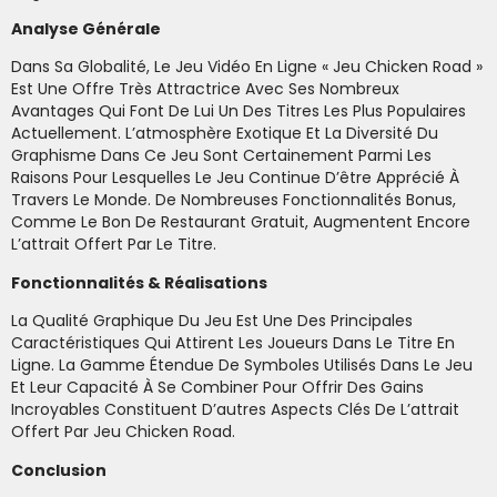
Analyse Générale
Dans Sa Globalité, Le Jeu Vidéo En Ligne « Jeu Chicken Road »
Est Une Offre Très Attractrice Avec Ses Nombreux
Avantages Qui Font De Lui Un Des Titres Les Plus Populaires
Actuellement. L’atmosphère Exotique Et La Diversité Du
Graphisme Dans Ce Jeu Sont Certainement Parmi Les
Raisons Pour Lesquelles Le Jeu Continue D’être Apprécié À
Travers Le Monde. De Nombreuses Fonctionnalités Bonus,
Comme Le Bon De Restaurant Gratuit, Augmentent Encore
L’attrait Offert Par Le Titre.
Fonctionnalités & Réalisations
La Qualité Graphique Du Jeu Est Une Des Principales
Caractéristiques Qui Attirent Les Joueurs Dans Le Titre En
Ligne. La Gamme Étendue De Symboles Utilisés Dans Le Jeu
Et Leur Capacité À Se Combiner Pour Offrir Des Gains
Incroyables Constituent D’autres Aspects Clés De L’attrait
Offert Par Jeu Chicken Road.
Conclusion