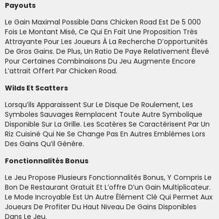
Payouts
Le Gain Maximal Possible Dans Chicken Road Est De 5 000
Fois Le Montant Misé, Ce Qui En Fait Une Proposition Très
Attrayante Pour Les Joueurs À La Recherche D’opportunités
De Gros Gains. De Plus, Un Ratio De Paye Relativement Élevé
Pour Certaines Combinaisons Du Jeu Augmente Encore
L’attrait Offert Par Chicken Road.
Wilds Et Scatters
Lorsqu’ils Apparaissent Sur Le Disque De Roulement, Les
Symboles Sauvages Remplacent Toute Autre Symbolique
Disponible Sur La Grille. Les Scatères Se Caractérisent Par Un
Riz Cuisiné Qui Ne Se Change Pas En Autres Emblèmes Lors
Des Gains Qu’il Génère.
Fonctionnalités Bonus
Le Jeu Propose Plusieurs Fonctionnalités Bonus, Y Compris Le
Bon De Restaurant Gratuit Et L’offre D’un Gain Multiplicateur.
Le Mode Incroyable Est Un Autre Élément Clé Qui Permet Aux
Joueurs De Profiter Du Haut Niveau De Gains Disponibles
Dans Le Jeu.