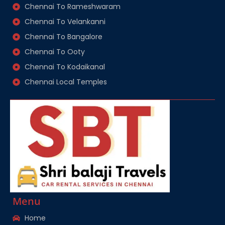
Chennai To Rameshwaram
Chennai To Velankanni
Chennai To Bangalore
Chennai To Ooty
Chennai To Kodaikanal
Chennai Local Temples
Menu
Home