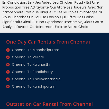
En Conclusion, Le « Jeu Vidéo Jeu Chicken Road » Est Une
Proposition Très Attrayante Qui Attire Les Joueurs Avec Son
Atmosphère Exotique Unique Et Ses Multiples Avantages. Si
Vous Cherchez Un Jeu De Casino Qui Offre Des Gains
Significatifs Ainsi Qu’une Expérience Immersive, Alors Cette
Analyse Devrait Certainement Éclairer Votre Choix.
One Day Car Rentals From Chennai
Chennai To Mahabalipuram
Chennai To Vellore
Chennai To Kalahasthi
Chennai To Pondicherry
Chennai To Thiruvannamalai
Chennai To Kanchipuram
Outstation Car Rental From Chennai