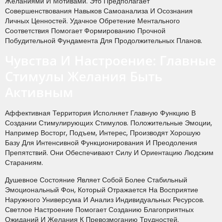
Желаниями И Мотивами. Это Предполагает
Совершенствования Навыков Самоанализа И Осознания
Личных Ценностей. Удачное Обретение Ментального
Соответствия Помогает Формированию Прочной
Побудительной Фундамента Для Продолжительных Планов.
Чувства И Настроение: Главные
Стимулы Желания Быть
Активным
Аффективная Территория Исполняет Главную Функцию В
Создании Стимулирующих Стимулов. Положительные Эмоции,
Например Восторг, Подъем, Интерес, Производят Хорошую
Базу Для Интенсивной Функционирования И Преодоления
Препятствий. Они Обеспечивают Силу И Ориентацию Людским
Стараниям.
Душевное Состояние Являет Собой Более Стабильный
Эмоциональный Фон, Который Отражается На Восприятие
Наружного Универсума И Анализ Индивидуальных Ресурсов.
Светлое Настроение Помогает Созданию Благоприятных
Ожиданий И Желания К Превозмоганию Трудностей.