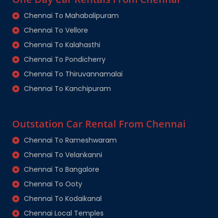
Chennai To Mahabalipuram
Chennai To Vellore
Chennai To Kalahasthi
Chennai To Pondicherry
Chennai To Thiruvannamalai
Chennai To Kanchipuram
Outstation Car Rental From Chennai
Chennai To Rameshwaram
Chennai To Velankanni
Chennai To Bangalore
Chennai To Ooty
Chennai To Kodaikanal
Chennai Local Temples