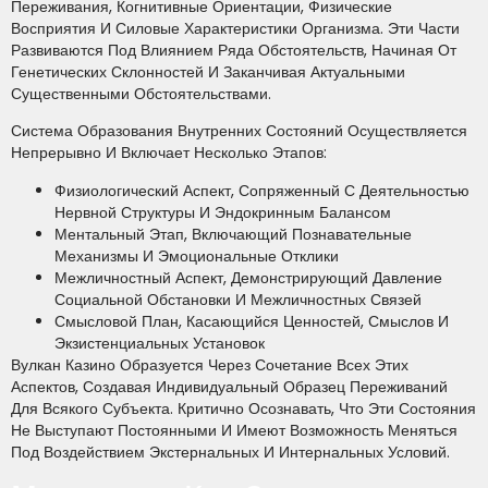
Переживания, Когнитивные Ориентации, Физические
Восприятия И Силовые Характеристики Организма. Эти Части
Развиваются Под Влиянием Ряда Обстоятельств, Начиная От
Генетических Склонностей И Заканчивая Актуальными
Существенными Обстоятельствами.
Система Образования Внутренних Состояний Осуществляется
Непрерывно И Включает Несколько Этапов:
Физиологический Аспект, Сопряженный С Деятельностью
Нервной Структуры И Эндокринным Балансом
Ментальный Этап, Включающий Познавательные
Механизмы И Эмоциональные Отклики
Межличностный Аспект, Демонстрирующий Давление
Социальной Обстановки И Межличностных Связей
Смысловой План, Касающийся Ценностей, Смыслов И
Экзистенциальных Установок
Вулкан Казино Образуется Через Сочетание Всех Этих
Аспектов, Создавая Индивидуальный Образец Переживаний
Для Всякого Субъекта. Критично Осознавать, Что Эти Состояния
Не Выступают Постоянными И Имеют Возможность Меняться
Под Воздействием Экстернальных И Интернальных Условий.