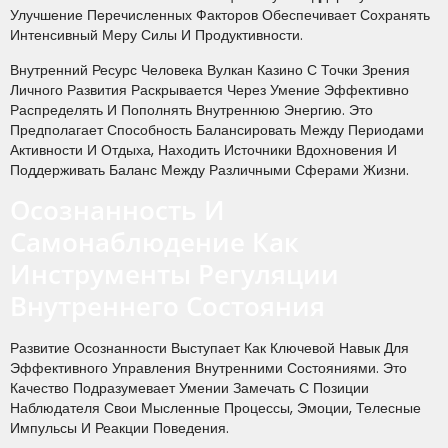
Улучшение Перечисленных Факторов Обеспечивает Сохранять
Интенсивный Меру Силы И Продуктивности.
Внутренний Ресурс Человека Вулкан Казино С Точки Зрения
Личного Развития Раскрывается Через Умение Эффективно
Распределять И Пополнять Внутреннюю Энергию. Это
Предполагает Способность Балансировать Между Периодами
Активности И Отдыха, Находить Источники Вдохновения И
Поддерживать Баланс Между Различными Сферами Жизни.
Осознанность И
Самонаблюдение Как
Инструменты Регуляции
Внутреннего Состояния
Развитие Осознанности Выступает Как Ключевой Навык Для
Эффективного Управления Внутренними Состояниями. Это
Качество Подразумевает Умении Замечать С Позиции
Наблюдателя Свои Мысленные Процессы, Эмоции, Телесные
Импульсы И Реакции Поведения.