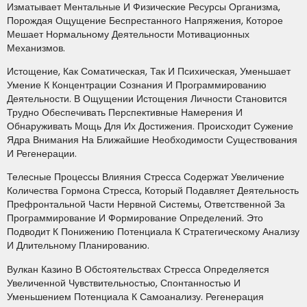
Изматывает Ментальные И Физические Ресурсы Организма,
Порождая Ощущение Беспрестанного Напряжения, Которое
Мешает Нормальному Деятельности Мотивационных
Механизмов.
Истощение, Как Соматическая, Так И Психическая, Уменьшает
Умение К Концентрации Сознания И Программированию
Деятельности. В Ощущении Истощения Личности Становится
Трудно Обеспечивать Перспективные Намерения И
Обнаруживать Мощь Для Их Достижения. Происходит Сужение
Ядра Внимания На Ближайшие Необходимости Существования
И Регенерации.
Телесные Процессы Влияния Стресса Содержат Увеличение
Количества Гормона Стресса, Который Подавляет Деятельность
Префронтальной Части Нервной Системы, Ответственной За
Программирование И Формирование Определений. Это
Подводит К Понижению Потенциала К Стратегическому Анализу
И Длительному Планированию.
Вулкан Казино В Обстоятельствах Стресса Определяется
Увеличенной Чувствительностью, Спонтанностью И
Уменьшением Потенциала К Самоанализу. Регенерация