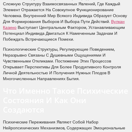
Сложную Структуру Взаимосвязанных Явлений, Где Каждый
Элемент Отражается На Совокупное Функционирование
Человека. Внутренний Мир Всякого Индивида Образует Основу
Для Формирования Выборов И Выбора Пути Действий.
Вулкан
Казино
Выступает Центральным Фактором, Устанавливающим
Потенциал Индивида Двигаться К Намеченным Задачам И
Побеждать Встречающиеся Помехи.
Психологические Структуры, Регулирующие Поведением,
Неразрывно Связаны С Душевными Ощущениями И
Чувственными Откликами. Постижение Этих Процессов
Открывает Перспективы Для Более Продуктивного Контроля
Личной Деятельностью И Получения Нужных Плодов В
Многочисленных Направлениях Бытия.
Что Именно Такое Психические
Состояния И Как Они
Создаются
Психические Переживания Являют Собой Набор
Нейропсихических Механизмов, Содержащих Эмоциональные