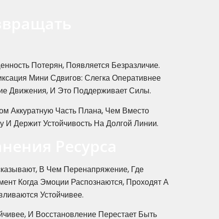
звращать
енность Потерян, Появляется Безразличие.
иксация Мини Сдвигов: Слегка Оперативнее
ие Движения, И Это Поддерживает Силы.
ом Аккуратную Часть Плана, Чем Вместо
у И Держит Устойчивость На Долгой Линии.
анения Ресурса
казывают, В Чем Перенапряжение, Где
мент Когда Эмоции Распознаются, Проходят А
вливаются Устойчивее.
йчивее, И Восстановление Перестает Быть