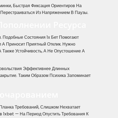
минки, Быстрая Фиксация Ориентиров На
 Перестраиваться Из Напряжением В Паузы.
Пополнении Ресурса
. Подобные Состояния 1х Бет Помогают
л А Приносит Приятный Отклик. Нужно
А Также Устойчивость, А Не Опустошение А
Удовольствия Эффективнее Длинных
Закрытие. Таким Образом Психика Запоминает
зочарованием
Планка Требований, Слишком Нехватает
в 1xbet — На Период Опустить Требования К