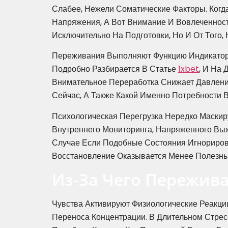
Слабее, Нежели Соматические Факторы. Ког
Напряжения, А Вот Внимание И Вовлеченност
Исключительно На Подготовки, Но И От Того,
Переживания Выполняют Функцию Индикаторн
Подробно Разбирается В Статье
1xbet
, И На 
Внимательное Переработка Снижает Давление
Сейчас, А Также Какой Именно Потребности В
Психологическая Перегрузка Нередко Маскир
Внутреннего Мониторинга, Напряженного Выж
Случае Если Подобные Состояния Игнорирова
Восстановление Оказывается Менее Полезным
Из-За Чего Пережив
Чувства Активируют Физиологические Реакци
Переноса Концентрации. В Длительном Стрес