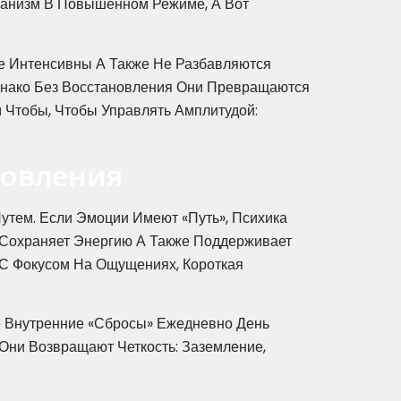
ганизм В Повышенном Режиме, А Вот
е Интенсивны А Также Не Разбавляются
днако Без Восстановления Они Превращаются
 Чтобы, Чтобы Управлять Амплитудой:
новления
утем. Если Эмоции Имеют «путь», Психика
т Сохраняет Энергию А Также Поддерживает
а С Фокусом На Ощущениях, Короткая
ие Внутренние «сбросы» Ежедневно День
Они Возвращают Четкость: Заземление,