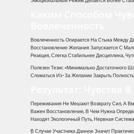
Эмоциональный Режим Делается Более Стабил
Каким Способом Чув
Вовлеченность
Вовлеченность Опирается На Стыка Между Де
Восстановление Желания Запускается С Мале
Реакция, Слегка Стабильнее Дисциплина, Чу
Полезен Тезис «минимально Достаточного Ша
Сломаться Из-За Желании Закрыть Полностью.
Результат: Чувства 
Переживания Не Мешают Возврату Сил, А Вме
Важен Восстановление, В Чем Нужна Определ
Находят Экологичный Путь, Нервная Система
В Случае Участника Данное Значит Практиче