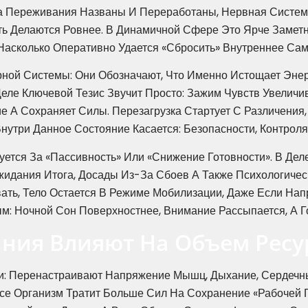
да Переживания Названы И Переработаны, Нервная Систе
ь Делаются Ровнее. В Динамичной Сфере Это Ярче Заметн
 Насколько Оперативно Удается «сбросить» Внутреннее Сам
ой Системы: Они Обозначают, Что Именно Истощает Энерг
Деле Ключевой Тезис Звучит Просто: Зажим Чувств Увеличи
 А Сохраняет Силы. Перезагрузка Стартует С Различения,
нутри Данное Состояние Касается: Безопасности, Контроля
уется За «пассивность» Или «снижение Готовности». В Де
идания Итога, Досады Из-За Сбоев А Также Психологичес
ть, Тело Остается В Режиме Мобилизации, Даже Если Напр
: Ночной Сон Поверхностнее, Внимание Рассыпается, А Го
ания Влияют На Объем Ресу
и: Перенастраивают Напряжение Мышц, Дыхание, Сердечны
се Организм Тратит Больше Сил На Сохранение «рабочей Г