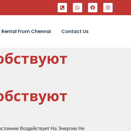
 Rental From Chennai
Contact Us
обствуют
обствуют
остояние Воздействует На Энергию Не