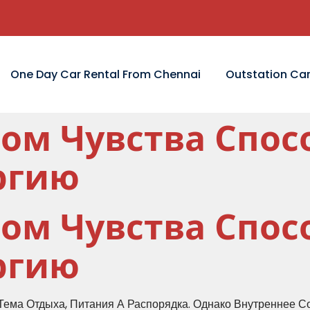
One Day Car Rental From Chennai
Outstation Car
ом Чувства Спос
ргию
ом Чувства Спос
ргию
Тема Отдыха, Питания А Распорядка. Однако Внутреннее С