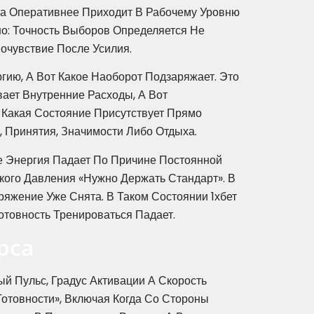
ма Оперативнее Приходит В Рабочему Уровню
о: Точность Выборов Определяется Не
очувствие После Усилия.
ию, А Вот Какое Наоборот Подзаряжает. Это
вает Внутренние Расходы, А Вот
 Какая Состояние Присутствует Прямо
, Принятия, Значимости Либо Отдыха.
ле Энергия Падает По Причине Постоянной
кого Давления «нужно Держать Стандарт». В
яжение Уже Снята. В Таком Состоянии 1хбет
товность Тренироваться Падает.
рса
й Пульс, Градус Активации А Скорость
отовности», Включая Когда Со Стороны