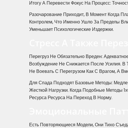
Итогу А Перевести Фокус На Процесс: Точнос
Разочарование Приходит, В Момент Когда Пл
Контролем, Что Именно Ушло За Пределы Вл
Уменьшает Психологические Издержки.
Стресс А Также Пере
Перегруз Не Обязательно Вреден: Адекватное
Возбуждение Не Снижается После Усилия. В 
Не Воевать С Перегрузом Как С Врагом, А Вм
Для Спада Подходят Базовые Методы: Медлен
Жесткой Нагрузки. Когда Подобные Методы 
Ресурса Ресурса На Переход В Норму.
Эмоциональные Патт
Есть Повторяющиеся Модели, Они Тихо Съеда