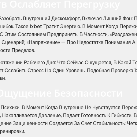
в Ослабляет Перегрузку
 Разобрать Внутренний Дискомфорт, Включая Лишний Фон: П
ибок. Такое 1xbet Тратит Энергию. В Момент Когда Переж
о С Этим Состоянием Предпринять. В Частности, «раздраже
 Сценарий; «напряжение» — Про Недостатке Понимания А 
ости Пределов.
тяжении Рабочего Дня: Что Сейчас Ощущается, В Какой Точ
Ослабить Стресс На Один Уровень. Подобная Проверка 1х
ки.
 Ощущение Безопасности
Психики. В Момент Когда Внутренне Не Чувствуется Переж
 Накапливается Давление, Падает Готовность К Гибкости.
ние Защищенности Создается За Счет Стабильность: Четк
ренировки.