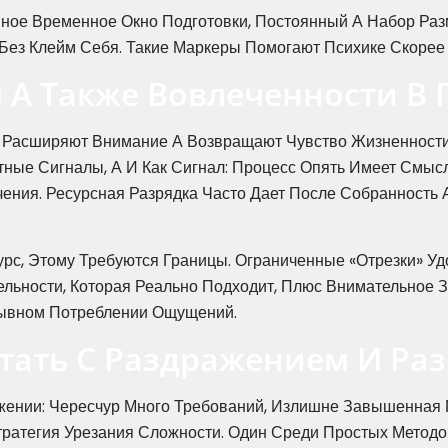
ное Временное Окно Подготовки, Постоянный А Набор Раз
Без Клейм Себя. Такие Маркеры Помогают Психике Скорее
 А Также Вовлеченности В 
 Расширяют Внимание А Возвращают Чувство Жизненности
ные Сигналы, А И Как Сигнал: Процесс Опять Имеет Смыс
чения. Ресурсная Разрядка Часто Дает После Собранность 
урс, Этому Требуются Границы. Ограниченные «отрезки» 
тельности, Которая Реально Подходит, Плюс Внимательное 
рывном Потреблении Ощущений.
тать С Раздражением И Ра
жении: Чересчур Много Требований, Излишне Завышенная 
тратегия Урезания Сложности. Один Среди Простых Методо