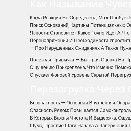
Как Называние Чувст
Когда Реакция Не Определена, Мозг Пробует
Поиск Оснований, Картины Потенциальных Ош
Ясности: Становится, Какое Точно Идет А Чт
Перенапряжении И Необходимости Упростить
— Про Нарушенных Ожиданиях А Также Нужн
Полезная Привычка — Быстрая Оценка На Про
Ощущению Прикреплена, Что Именно Поможет 
Опускает Фоновой Уровень Скрытой Перегруз
Перезагрузка Через
Безопасность — Основная Внутренняя Опора 
Опасность Рядом: Повышается Самоконтроль,
В Которых Важны Чистота И Выдержка, Ощуще
Шума, Простые Шаги Начала А Завершения Т