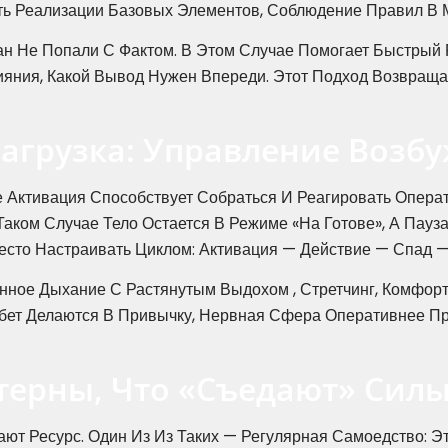
ть Реализации Базовых Элементов, Соблюдение Правил В М
ан Не Попали С Фактом. В Этом Случае Помогает Быстрый 
ияния, Какой Вывод Нужен Впереди. Этот Подход Возвращ
загрузка: Управление Возб
 Активация Способствует Собраться И Реагировать Операт
Таком Случае Тело Остается В Режиме «на Готове», А Пауз
есто Настраивать Циклом: Активация — Действие — Спад —
ное Дыхание С Растянутым Выдохом , Стретчинг, Комфортн
1хбет Делаются В Привычку, Нервная Сфера Оперативнее П
ерны, Что «съедают» Сил
ют Ресурс. Один Из Из Таких — Регулярная Самоедство: Эт