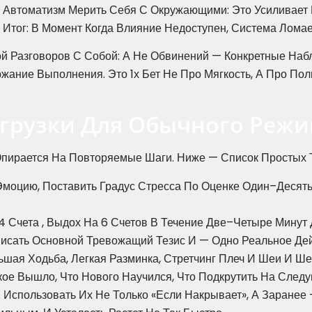
 Автоматизм Мерить Себя С Окружающими: Это Усиливает Б
 Итог: В Момент Когда Влияние Недоступен, Система Лома
ой Разговоров С Собой: А Не Обвинений — Конкретные На
жание Выполнения. Это 1х Бет Не Про Мягкость, А Про Пол
грузки Для Обычного Реж
Опирается На Повторяемые Шаги. Ниже — Список Простых 
Эмоцию, Поставить Градус Стресса По Оценке Один–Десят
4 Счета , Выдох На 6 Счетов В Течение Две–Четыре Минут 
исать Основной Тревожащий Тезис И — Одно Реальное Дейс
шая Ходьба, Легкая Разминка, Стретчинг Плеч И Шеи И Ше
кое Вышло, Что Нового Научился, Что Подкрутить На След
 Использовать Их Не Только «если Накрывает», А Заранее