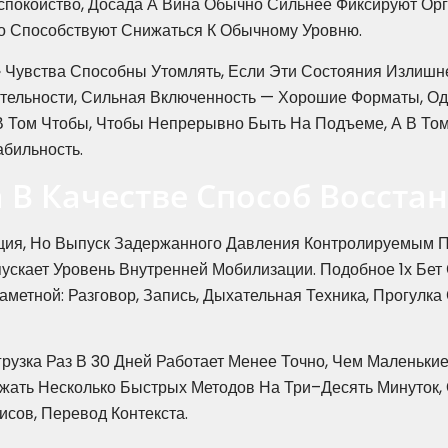
спокойство, Досада А Вина Обычно Сильнее Фиксируют Ор
о Способствуют Снижаться К Обычному Уровню.
 Чувства Способны Утомлять, Если Эти Состояния Излишн
ятельности, Сильная Включенность — Хорошие Форматы, О
В Том Чтобы, Чтобы Непрерывно Быть На Подъеме, А В Том
бильность.
 В Качестве Способ Восста
ция, Но Выпуск Задержанного Давления Контролируемым П
пускает Уровень Внутренней Мобилизации. Подобное 1х Бе
заметной: Разговор, Запись, Дыхательная Техника, Прогулк
грузка Раз В 30 Дней Работает Менее Точно, Чем Маленьк
жать Несколько Быстрых Методов На Три–Десять Минуток, 
исов, Перевод Контекста.