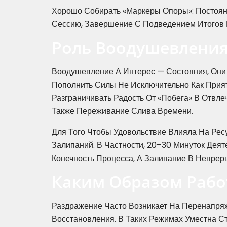
Хорошо Собирать «маркеры Опоры»: Постоян
Сессию, Завершение С Подведением Итогов 
Роль Воодушевления
Воодушевление А Интерес — Состояния, Они
Пополнить Силы Не Исключительно Как Прият
Разграничивать Радость От «побега» В Отвле
Также Переживание Слива Времени.
Для Того Чтобы Удовольствие Влияла На Рес
Залипаний. В Частности, 20–30 Минуток Дея
Конечность Процесса, А Залипание В Непре
Каким Образом Рабо
Раздражение Часто Возникает На Перенапря
Восстановления. В Таких Режимах Уместна С