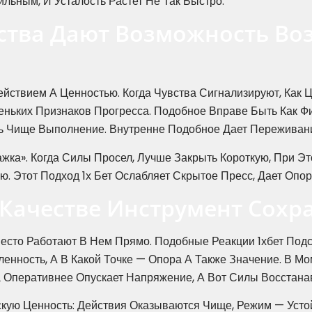
ьным, И Усталость Растет Не Так Быстро.
ства Дают Возможность Во
йствием А Ценностью. Когда Чувства Сигнализируют, Как Ц
ньких Признаков Прогресса. Подобное Вправе Быть Как Ф
ть Чище Выполнение. Внутренне Подобное Дает Переживан
жка». Когда Силы Просел, Лучше Закрыть Короткую, При Эт
 Этот Подход 1х Бет Ослабляет Скрытое Пресс, Дает Опор
В Качестве Инструмент Сохр
сто Работают В Нем Прямо. Подобные Реакции 1хбет Подс
енность, А В Какой Точке — Опора А Также Значение. В Мо
 Оперативнее Опускает Напряжение, А Вот Силы Восстана
скую Ценность: Действия Оказываются Чище, Режим — Усто