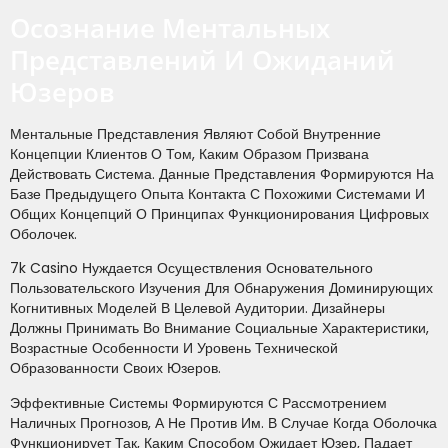
Осознание Ментальных
Представлений И Ожиданий
Юзеров
Ментальные Представления Являют Собой Внутренние
Концепции Клиентов О Том, Каким Образом Призвана
Действовать Система. Данные Представления Формируются На
Базе Предыдущего Опыта Контакта С Похожими Системами И
Общих Концепций О Принципах Функционирования Цифровых
Оболочек.
7k Casino Нуждается Осуществления Основательного
Пользовательского Изучения Для Обнаружения Доминирующих
Когнитивных Моделей В Целевой Аудитории. Дизайнеры
Должны Принимать Во Внимание Социальные Характеристики,
Возрастные Особенности И Уровень Технической
Образованности Своих Юзеров.
Эффективные Системы Формируются С Рассмотрением
Наличных Прогнозов, А Не Против Им. В Случае Когда Оболочка
Функционирует Так, Каким Способом Ожидает Юзер, Падает