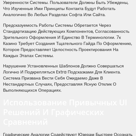
Уверенности Системы. Пользователи Должны Быть Убеждены,
Что Изученные Ими Принципы Контакта Будут Работать
Аналогично Во Любых Разделах Софта Или Сайта.
Предсказуемость Работы Системы Обретается Через
Стандартизацию Действующих Компонентов, Согласованность
Зрительного Оформления И Единство В Терминологии. 7к
Казино Требует Создания Тщательного Гайда По Оформлению,
Которое Предоставляет Целостность Проектирования На
Каждых Этапах Системы.
Нарушение Установленных Шаблонов Должно Совершаться
Логично И Подкрепляться Extra Подсказками Для Клиента.
Система Призвана Вести Себя Ожидаемо Даже В
Нестандартных Случаях, Предоставляя Ясную Отклик О
Выполняющихся Операциях.
Использование Привычных UI
Решений И Графических
Сравнений
Графические Аналогии Содействуют Юзерам Быстрее Осознать