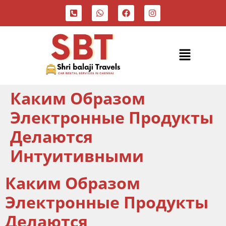
Каким Образом
Электронные Продукты
Делаются
Интуитивными
Каким Образом
Электронные Продукты
Делаются