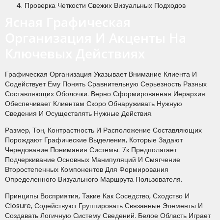
Проверка Четкости Свежих Визуальных Подходов
Ясная Графическая
Организация И Акценты На
Ключевых Действиях
Графическая Организация Указывает Внимание Клиента И
Содействует Ему Понять Сравнительную Серьезность Разных
Составляющих Оболочки. Верно Сформированная Иерархия
Обеспечивает Клиентам Скоро Обнаруживать Нужную
Сведения И Осуществлять Нужные Действия.
Размер, Тон, Контрастность И Расположение Составляющих
Порождают Графические Выделения, Которые Задают
Чередование Понимания Системы. 7к Предполагает
Подчеркивание Основных Манипуляций И Смягчение
Второстепенных Компонентов Для Формирования
Определенного Визуального Маршрута Пользователя.
Принципы Восприятия, Такие Как Соседство, Сходство И
Closure, Содействуют Группировать Связанные Элементы И
Создавать Логичную Систему Сведений. Белое Область Играет