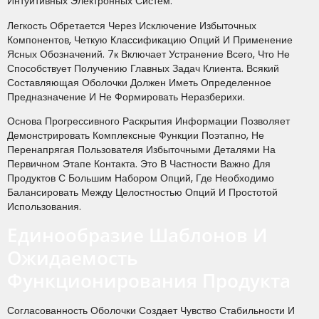
Интуитивных Электронных Систем.
Легкость Обретается Через Исключение Избыточных
Компонентов, Четкую Классификацию Опций И Применение
Ясных Обозначений. 7к Включает Устранение Всего, Что Не
Способствует Получению Главных Задач Клиента. Всякий
Составляющая Оболочки Должен Иметь Определенное
Предназначение И Не Формировать Неразберихи.
Основа Прогрессивного Раскрытия Информации Позволяет
Демонстрировать Комплексные Функции Поэтапно, Не
Перенапрягая Пользователя Избыточными Деталями На
Первичном Этапе Контакта. Это В Частности Важно Для
Продуктов С Большим Набором Опций, Где Необходимо
Балансировать Между Целостностью Опций И Простотой
Использования.
Единообразие Шаблонов И
Ожидаемость
Функционирования Продукта
Согласованность Оболочки Создает Чувство Стабильности И