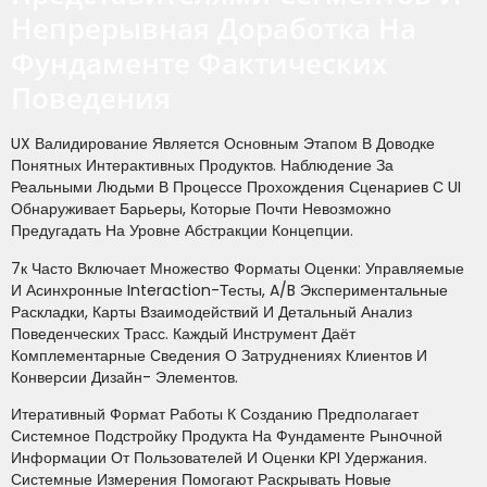
Непрерывная Доработка На
Фундаменте Фактических
Поведения
UX Валидирование Является Основным Этапом В Доводке
Понятных Интерактивных Продуктов. Наблюдение За
Реальными Людьми В Процессе Прохождения Сценариев С UI
Обнаруживает Барьеры, Которые Почти Невозможно
Предугадать На Уровне Абстракции Концепции.
7к Часто Включает Множество Форматы Оценки: Управляемые
И Асинхронные Interaction-Тесты, A/B Экспериментальные
Раскладки, Карты Взаимодействий И Детальный Анализ
Поведенческих Трасс. Каждый Инструмент Даёт
Комплементарные Сведения О Затруднениях Клиентов И
Конверсии Дизайн- Элементов.
Итеративный Формат Работы К Созданию Предполагает
Системное Подстройку Продукта На Фундаменте Рынoчной
Информации От Пользователей И Оценки KPI Удержания.
Системные Измерения Помогают Раскрывать Новые