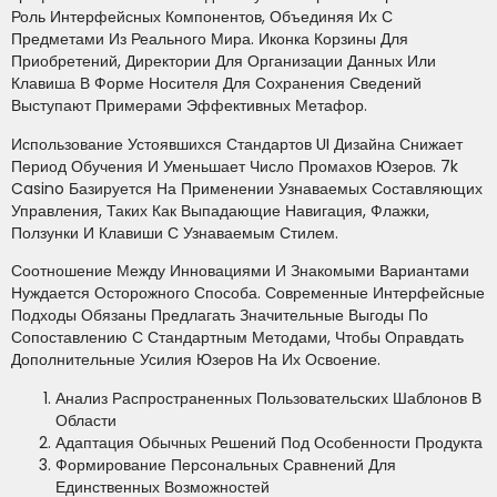
Роль Интерфейсных Компонентов, Объединяя Их С
Предметами Из Реального Мира. Иконка Корзины Для
Приобретений, Директории Для Организации Данных Или
Клавиша В Форме Носителя Для Сохранения Сведений
Выступают Примерами Эффективных Метафор.
Использование Устоявшихся Стандартов UI Дизайна Снижает
Период Обучения И Уменьшает Число Промахов Юзеров. 7k
Casino Базируется На Применении Узнаваемых Составляющих
Управления, Таких Как Выпадающие Навигация, Флажки,
Ползунки И Клавиши С Узнаваемым Стилем.
Соотношение Между Инновациями И Знакомыми Вариантами
Нуждается Осторожного Способа. Современные Интерфейсные
Подходы Обязаны Предлагать Значительные Выгоды По
Сопоставлению С Стандартным Методами, Чтобы Оправдать
Дополнительные Усилия Юзеров На Их Освоение.
Анализ Распространенных Пользовательских Шаблонов В
Области
Адаптация Обычных Решений Под Особенности Продукта
Формирование Персональных Сравнений Для
Единственных Возможностей