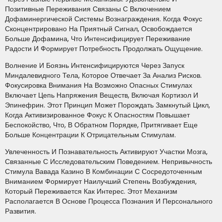
Позитивные Переживания Связаны С Включением
Дофаминергической Системы Вознаграждения. Когда Фокус
Сконцентрировано На Приятный Сигнал, Освобождается
Больше Дофамина, Что Интенсифицирует Переживание
Радости И Формирует Потребность Продолжать Ощущение.
Волнение И Боязнь Интенсифицируются Через Запуск
Миндалевидного Тела, Которое Отвечает За Анализ Рисков.
Фокусировка Внимания На Возможно Опасных Стимулах
Включает Цепь Напряжения Веществ, Включая Кортизол И
Эпинефрин. Этот Принцип Может Порождать Замкнутый Цикл,
Когда Активизированное Фокус К Опасностям Повышает
Беспокойство, Что, В Обратном Порядке, Притягивает Еще
Больше Концентрации К Отрицательным Стимулам.
Увлеченность И Познавательность Активируют Участки Мозга,
Связанные С Исследовательским Поведением. Непривычность
Стимула Вавада Казино В Комбинации С Сосредоточенным
Вниманием Формирует Наилучший Степень Возбуждения,
Который Переживается Как Интерес. Этот Механизм
Располагается В Основе Процесса Познания И Персонального
Развития.