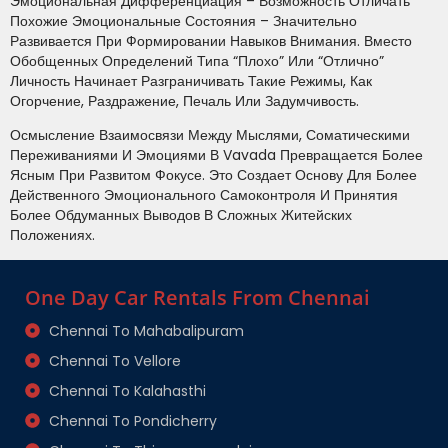
Эмоциональная Дифференциация – Возможность Отличать
Похожие Эмоциональные Состояния – Значительно
Развивается При Формировании Навыков Внимания. Вместо
Обобщенных Определений Типа “плохо” Или “отлично”
Личность Начинает Разграничивать Такие Режимы, Как
Огорчение, Раздражение, Печаль Или Задумчивость.
Осмысление Взаимосвязи Между Мыслями, Соматическими
Переживаниями И Эмоциями В Vavada Превращается Более
Ясным При Развитом Фокусе. Это Создает Основу Для Более
Действенного Эмоционального Самоконтроля И Принятия
Более Обдуманных Выводов В Сложных Житейских
Положениях.
One Day Car Rentals From Chennai
Chennai To Mahabalipuram
Chennai To Vellore
Chennai To Kalahasthi
Chennai To Pondicherry