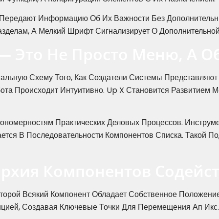
 Передают Информацию Об Их Важности Без Дополнительн
азделам, А Мелкий Шрифт Сигнализирует О Дополнительно
— Это Не Просто Меню, А 
альную Схему Того, Как Создатели Системы Представляют
ота Происходит Интуитивно. Up X Становится Развитием М
ономерностям Практических Деловых Процессов. Инструме
ается В Последовательности Компонентов Списка. Такой 
рхия Компонентов Содейств
Которой Всякий Компонент Обладает Собственное Положени
ицией, Создавая Ключевые Точки Для Перемещения Ап Икс