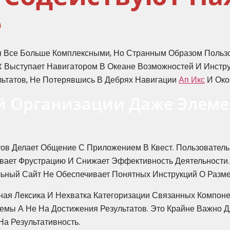
е
Все Больше Комплексными, Но Странным Образом Пользов
X Выступает Навигатором В Океане Возможностей И Инстру
льтатов, Не Потерявшись В Дебрях Навигации
Ап Икс
И Око
й Организации Даже Элем
ов Делает Общение С Приложением В Квест. Пользовател
вает Фрустрацию И Снижает Эффективность Деятельности
льный Сайт Не Обеспечивает Понятных Инструкций О Разм
ная Лексика И Нехватка Категоризации Связанных Компон
емы А Не На Достижения Результатов. Это Крайне Важно 
а Результативность.