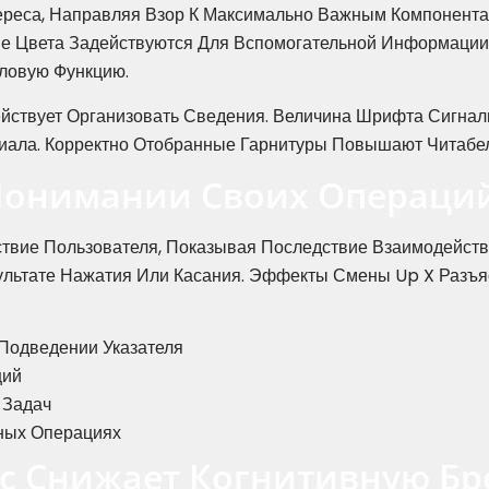
тереса, Направляя Взор К Максимально Важным Компонент
е Цвета Задействуются Для Вспомогательной Информации.
ловую Функцию.
йствует Организовать Сведения. Величина Шрифта Сигнал
иала. Корректно Отобранные Гарнитуры Повышают Читабе
Понимании Своих Операци
вие Пользователя, Показывая Последствие Взаимодействи
ультате Нажатия Или Касания. Эффекты Смены Up X Разъяс
Подведении Указателя
ций
 Задач
ных Операциях
с Снижает Когнитивную Бр