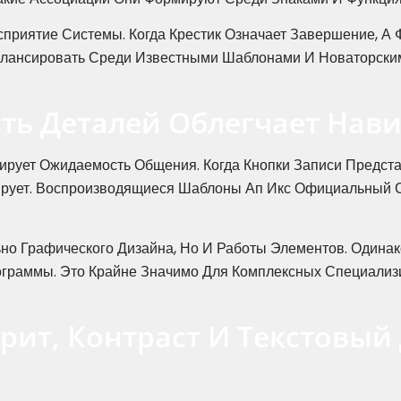
приятие Системы. Когда Крестик Означает Завершение, А 
Балансировать Среди Известными Шаблонами И Новаторск
ть Деталей Облегчает Нав
ирует Ожидаемость Общения. Когда Кнопки Записи Предст
рует. Воспроизводящиеся Шаблоны Ап Икс Официальный С
ьно Графического Дизайна, Но И Работы Элементов. Один
граммы. Это Крайне Значимо Для Комплексных Специализи
рит, Контраст И Текстовый