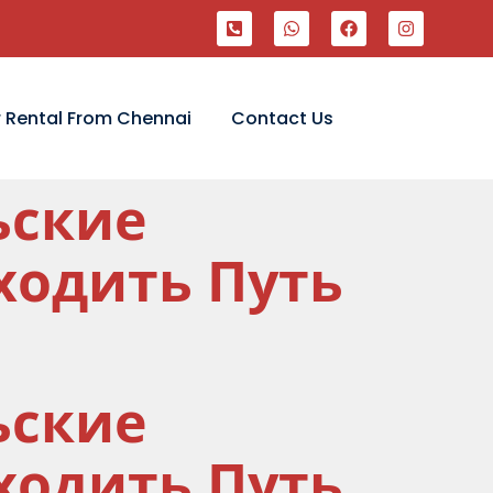
 Rental From Chennai
Contact Us
ьские
ходить Путь
ьские
ходить Путь