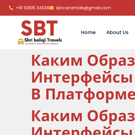
+91 93615 34536
sbtcarrentals@gmail.com
Home
About Us
Каким Образ
Интерфейсы 
В Платформ
Каким Образ
Интерфейсы 