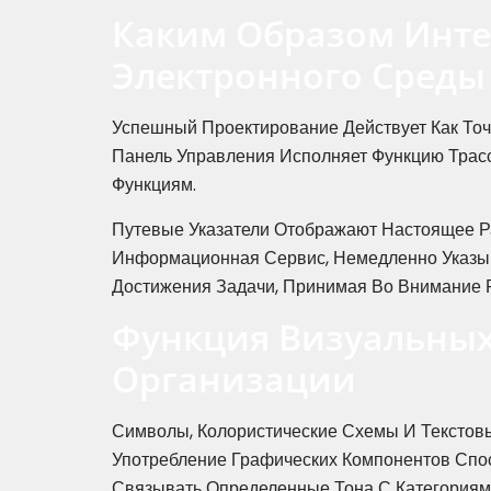
Каким Образом Инте
Электронного Среды
Успешный Проектирование Действует Как Точ
Панель Управления Исполняет Функцию Трас
Функциям.
Путевые Указатели Отображают Настоящее Р
Информационная Сервис, Немедленно Указыв
Достижения Задачи, Принимая Во Внимание 
Функция Визуальных
Организации
Символы, Колористические Схемы И Текстов
Употребление Графических Компонентов Спо
Связывать Определенные Тона С Категориям