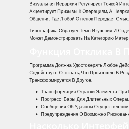
Визуальная Иерархия Регулирует Точкой Ин
Акцентирует Призывы К Операциям, А Неярки
Общения, Где Любой Оттенок Передает Смыс
Типографика Образует Темп Изучения И Соде
Может Демонстрировать На Категорию Матер
Функция Отклика В 
Программа Должна Удостоверять Любое Дейст
Содействуют Осознать, Что Произошло В Рез
Трансформируется В Другое.
Трансформация Окраски Элемента При 
Прогресс-Бары Для Длительных Опера
Сообщения Об Удачном Осуществлении
Предупреждения О Возможно Рискован
Насколько Интерфей