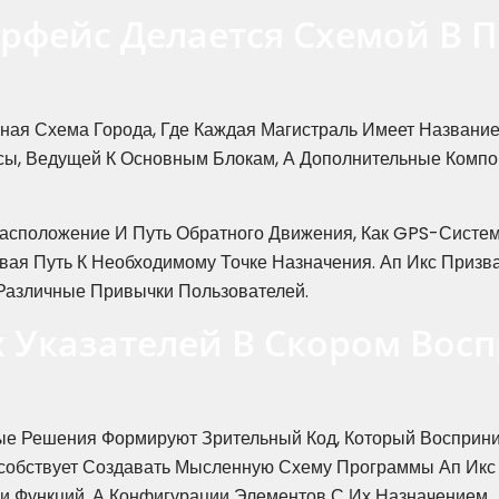
рфейс Делается Схемой В 
ная Схема Города, Где Каждая Магистраль Имеет Название
сы, Ведущей К Основным Блокам, А Дополнительные Компо
асположение И Путь Обратного Движения, Как GPS-Систем
ая Путь К Необходимому Точке Назначения. Ап Икс Приз
Различные Привычки Пользователей.
 Указателей В Скором Вос
ые Решения Формируют Зрительный Код, Который Восприни
собствует Создавать Мысленную Схему Программы Ап Икс
и Функций, А Конфигурации Элементов С Их Назначением.