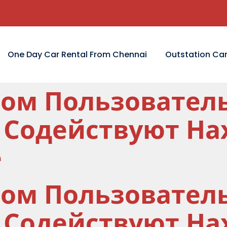
One Day Car Rental From Chennai
Outstation Car
ом Пользовател
Содействуют На
е
ом Пользовател
Содействуют На