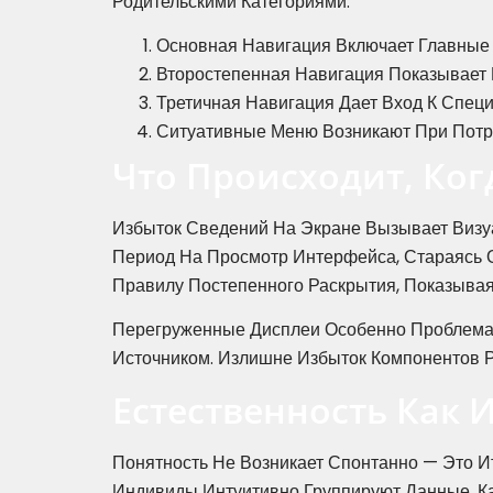
Родительскими Категориями.
Основная Навигация Включает Главны
Второстепенная Навигация Показывает 
Третичная Навигация Дает Вход К Спе
Ситуативные Меню Возникают При Потр
Что Происходит, Ко
Избыток Сведений На Экране Вызывает Визу
Период На Просмотр Интерфейса, Стараясь 
Правилу Постепенного Раскрытия, Показывая
Перегруженные Дисплеи Особенно Проблемат
Источником. Излишне Избыток Компонентов 
Естественность Как 
Понятность Не Возникает Спонтанно — Это Ит
Индивиды Интуитивно Группируют Данные, К