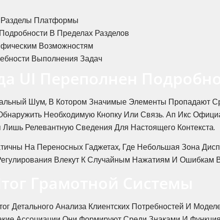
е Разделы Платформы
Подробности В Пределах Разделов
цифическим Возможностям
ебности Выполнения Задач
гда UI Переполнен Подробн
альный Шум, В Котором Значимые Элементы Пропадают Ср
Обнаружить Необходимую Кнопку Или Связь. Ап Икс Офици
 Лишь Релевантную Сведения Для Настоящего Контекста.
ичны На Переносных Гаджетах, Где Небольшая Зона Дисп
Регулирования Влекут К Случайным Нажатиям И Ошибкам 
Итог Грамотной Системы
ог Детального Анализа Клиентских Потребностей И Моделе
акие Ассоциации Они Формируют Среди Знаками И Функция