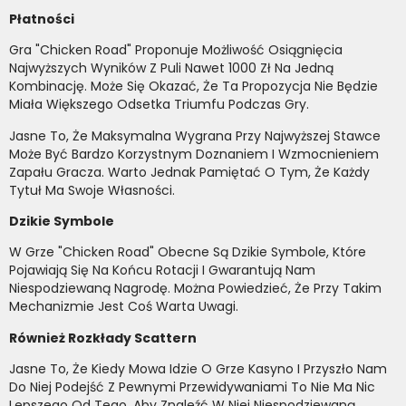
Płatności
Gra "Chicken Road" Proponuje Możliwość Osiągnięcia
Najwyższych Wyników Z Puli Nawet 1000 Zł Na Jedną
Kombinację. Może Się Okazać, Że Ta Propozycja Nie Będzie
Miała Większego Odsetka Triumfu Podczas Gry.
Jasne To, Że Maksymalna Wygrana Przy Najwyższej Stawce
Może Być Bardzo Korzystnym Doznaniem I Wzmocnieniem
Zapału Gracza. Warto Jednak Pamiętać O Tym, Że Każdy
Tytuł Ma Swoje Własności.
Dzikie Symbole
W Grze "Chicken Road" Obecne Są Dzikie Symbole, Które
Pojawiają Się Na Końcu Rotacji I Gwarantują Nam
Niespodziewaną Nagrodę. Można Powiedzieć, Że Przy Takim
Mechanizmie Jest Coś Warta Uwagi.
Również Rozkłady Scattern
Jasne To, Że Kiedy Mowa Idzie O Grze Kasyno I Przyszło Nam
Do Niej Podejść Z Pewnymi Przewidywaniami To Nie Ma Nic
Lepszego Od Tego, Aby Znaleźć W Niej Niespodziewaną