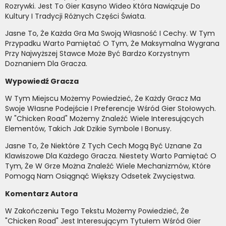
Rozrywki. Jest To Gier Kasyno Wideo Która Nawiązuje Do
Kultury I Tradycji Różnych Części Świata.
Jasne To, Że Każda Gra Ma Swoją Własność I Cechy. W Tym
Przypadku Warto Pamiętać O Tym, Że Maksymalna Wygrana
Przy Najwyższej Stawce Może Być Bardzo Korzystnym
Doznaniem Dla Gracza.
Wypowiedź Gracza
W Tym Miejscu Możemy Powiedzieć, Że Każdy Gracz Ma
Swoje Własne Podejście I Preferencje Wśród Gier Stołowych.
W "Chicken Road" Możemy Znaleźć Wiele Interesujących
Elementów, Takich Jak Dzikie Symbole I Bonusy.
Jasne To, Że Niektóre Z Tych Cech Mogą Być Uznane Za
Klawiszowe Dla Każdego Gracza. Niestety Warto Pamiętać O
Tym, Że W Grze Można Znaleźć Wiele Mechanizmów, Które
Pomogą Nam Osiągnąć Większy Odsetek Zwycięstwa.
Komentarz Autora
W Zakończeniu Tego Tekstu Możemy Powiedzieć, Że
"Chicken Road" Jest Interesującym Tytułem Wśród Gier