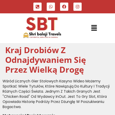
Kraj Drobiów Z
Odnajdywaniem Się
Przez Wielką Drogę
Wśród Licznych Gier Stołowych Kasyno Wideo Możemy
Spotkać Wiele Tytułów, Które Nawiązują Do Kultury I Tradycji
Różnych Części Świata. Jednym Z Takich Granych Jest
"Chicken Road" Od Wydawcy InOut. Jest To Gry Slot, Która
Opowiada Historię Podróży Przez Dżunglę W Poszukiwaniu
Bogactwa.