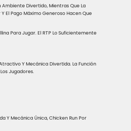
n Ambiente Divertido, Mientras Que La
er Y El Pago Máximo Generoso Hacen Que
lina Para Jugar. El RTP Lo Suficientemente
ractivo Y Mecánica Divertida. La Función
 Los Jugadores.
da Y Mecánica Única, Chicken Run Por