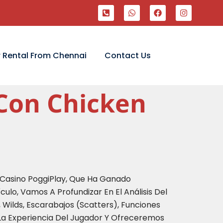
 Rental From Chennai
Contact Us
 Con Chicken
Casino PoggiPlay, Que Ha Ganado
ulo, Vamos A Profundizar En El Análisis Del
Wilds, Escarabajos (scatters), Funciones
s La Experiencia Del Jugador Y Ofreceremos