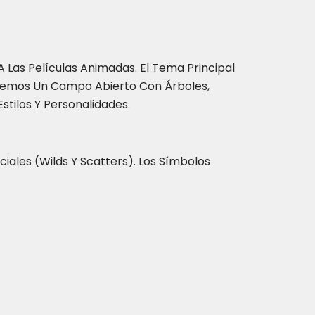
 Las Películas Animadas. El Tema Principal
e Vemos Un Campo Abierto Con Árboles,
stilos Y Personalidades.
iales (wilds Y Scatters). Los Símbolos