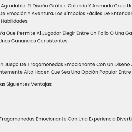
 Agradable. El Diseño Gráfico Colorido Y Animado Crea U
De Emoción Y Aventura. Los Símbolos Fáciles De Entend
Habilidades.
Ya Que Permite Al Jugador Elegir Entre Un Pollo O Una Gal
 Unas Ganancias Consistentes.
Un Juego De Tragamonedas Emocionante Con Un Diseño At
icientemente Alto Hacen Que Sea Una Opción Popular Entre
 Siguientes Ventajas:
 Tragamonedas Emocionante Con Una Experiencia Diverti