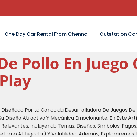
One Day Car Rental From Chennai
Outstation Car
De Pollo En Juego
Play
Diseñado Por La Conocida Desarrolladora De Juegos De 
u Diseño Atractivo Y Mecánica Emocionante. En Este Artíc
Relevantes, Incluyendo Temas, Diseños, Símbolos, Pagos, 
 Retorno Al Jugador) Y Volatilidad. Además, Exploraremo