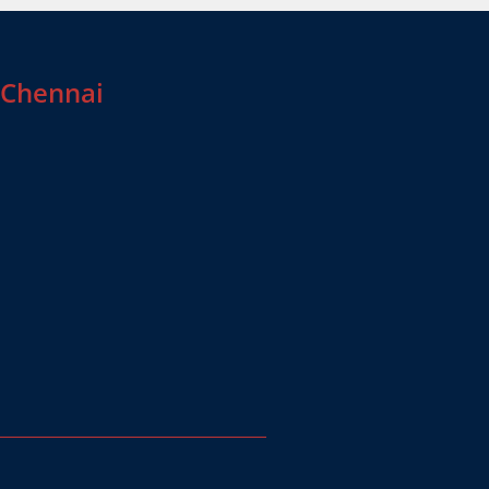
 Chennai