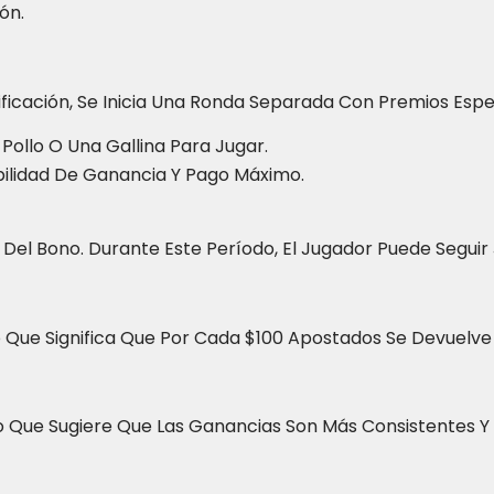
ón.
icación, Se Inicia Una Ronda Separada Con Premios Espec
Pollo O Una Gallina Para Jugar.
bilidad De Ganancia Y Pago Máximo.
 Del Bono. Durante Este Período, El Jugador Puede Seguir
Lo Que Significa Que Por Cada $100 Apostados Se Devuel
Lo Que Sugiere Que Las Ganancias Son Más Consistentes Y