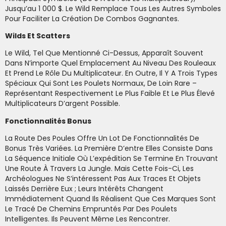
Jusqu’au 1 000 $. Le Wild Remplace Tous Les Autres Symboles
Pour Faciliter La Création De Combos Gagnantes.
Wilds Et Scatters
Le Wild, Tel Que Mentionné Ci-Dessus, Apparaît Souvent
Dans N’importe Quel Emplacement Au Niveau Des Rouleaux
Et Prend Le Rôle Du Multiplicateur. En Outre, Il Y A Trois Types
Spéciaux Qui Sont Les Poulets Normaux, De Loin Rare –
Représentant Respectivement Le Plus Faible Et Le Plus Élevé
Multiplicateurs D’argent Possible.
Fonctionnalités Bonus
La Route Des Poules Offre Un Lot De Fonctionnalités De
Bonus Très Variées. La Première D’entre Elles Consiste Dans
La Séquence Initiale Où L’expédition Se Termine En Trouvant
Une Route À Travers La Jungle. Mais Cette Fois-Ci, Les
Archéologues Ne S’intéressent Pas Aux Traces Et Objets
Laissés Derrière Eux ; Leurs Intérêts Changent
Immédiatement Quand Ils Réalisent Que Ces Marques Sont
Le Tracé De Chemins Empruntés Par Des Poulets
Intelligentes. Ils Peuvent Même Les Rencontrer.