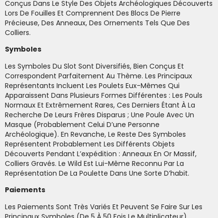
Conçus Dans Le Style Des Objets Archéologiques Découverts
Lors De Fouilles Et Comprennent Des Blocs De Pierre
Précieuse, Des Anneaux, Des Ornements Tels Que Des
Colliers.
Symboles
Les Symboles Du Slot Sont Diversifiés, Bien Conçus Et
Correspondent Parfaitement Au Thème. Les Principaux
Représentants Incluent Les Poulets Eux-Mêmes Qui
Apparaissent Dans Plusieurs Formes Différentes : Les Pouls
Normaux Et Extrêmement Rares, Ces Derniers Étant À La
Recherche De Leurs Frères Disparus ; Une Poule Avec Un
Masque (probablement Celui D’une Personne
Archéologique). En Revanche, Le Reste Des Symboles
Représentent Probablement Les Différents Objets
Découverts Pendant L’expédition : Anneaux En Or Massif,
Colliers Gravés. Le Wild Est Lui-Même Reconnu Par La
Représentation De La Poulette Dans Une Sorte D’habit.
Paiements
Les Paiements Sont Très Variés Et Peuvent Se Faire Sur Les
Principaux Symboles (de 5 À 50 Fois Le Multiplicateur),