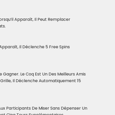
rsqu’il Apparaît, Il Peut Remplacer
ts.
Apparaît, Il Déclenche 5 Free Spins
 Gagner. Le Coq Est Un Des Meilleurs Amis
a Grille, Il Déclenche Automatiquement 15
Aux Participants De Miser Sans Dépenser Un
ent Cinq Tours Supplémentaires.