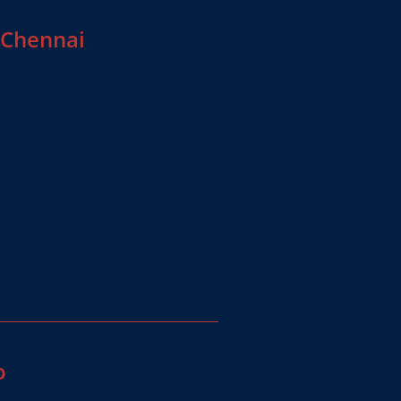
 Chennai
o