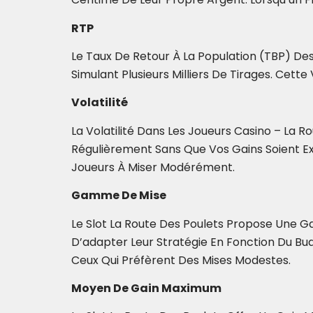
RTP
Le Taux De Retour À La Population (TBP) Des
Simulant Plusieurs Milliers De Tirages. Cet
Volatilité
La Volatilité Dans Les Joueurs Casino – La 
Régulièrement Sans Que Vos Gains Soient Exc
Joueurs À Miser Modérément.
Gamme De Mise
Le Slot La Route Des Poulets Propose Une G
D’adapter Leur Stratégie En Fonction Du Bud
Ceux Qui Préfèrent Des Mises Modestes.
Moyen De Gain Maximum