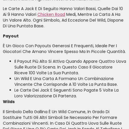
Le Carte A Jack E Di Seguito Hanno Valori Bassi, Quelle Dai 10
Ai 9 Hanno Valori
Chicken Road
Medi, Mentre La Carta A Ha
Un Valore Alto. Ogni Simbolo, Ad Eccezione Del Wild, Dispone
Di Una Puntata Base.
Payout
È Un Gioco Con Payouts Generosi E Frequenti, Ideale Per I
Giocatori Che Amano Vincere Spesso Ma In Piccole Quantità.
Il Payout Più Alto Si Attiva Quando Appare Quattro Uova
Sulle Ruote Di Scena. In Questo Caso Il Giocatore
Riceve 100 Volte La Sua Puntata.
Un Wild E Una Carta A Formano Un Combinazione
Vincente Che Corrisponde A 10 Volte La Punta Base.
Le Carte Dei Jack E Seguenti Sono Pagate 5 Volte La
Loro Valorizzazione Di Partenza.
Wilds
Il Simbolo Della Gallina È Un Wild Comune, In Grado Di
Sostituire Tutti Gli Altri Simboli Se Necessario Per Formare
Combinazioni Vincenti. In Caso Di Quattro Uova Sulle Ruote
Del Gioco E Una O Più Carte Dei Jack In Fondo Al Tabellone I