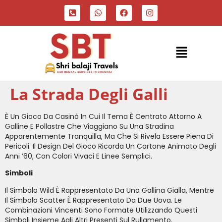
La Strada Degli Galli
È Un Gioco Da Casinò In Cui Il Tema È Centrato Attorno A
Galline E Pollastre Che Viaggiano Su Una Stradina
Apparentemente Tranquilla, Ma Che Si Rivela Essere Piena Di
Pericoli. Il Design Del Gioco Ricorda Un Cartone Animato Degli
Anni ’60, Con Colori Vivaci E Linee Semplici.
Simboli
Il Simbolo Wild È Rappresentato Da Una Gallina Gialla, Mentre
Il Simbolo Scatter È Rappresentato Da Due Uova. Le
Combinazioni Vincenti Sono Formate Utilizzando Questi
Simboli Insieme Agli Altri Presenti Sul Rullamento.