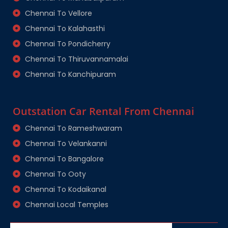
Chennai To Vellore
Chennai To Kalahasthi
Chennai To Pondicherry
Chennai To Thiruvannamalai
Chennai To Kanchipuram
Outstation Car Rental From Chennai
Chennai To Rameshwaram
Chennai To Velankanni
Chennai To Bangalore
Chennai To Ooty
Chennai To Kodaikanal
Chennai Local Temples