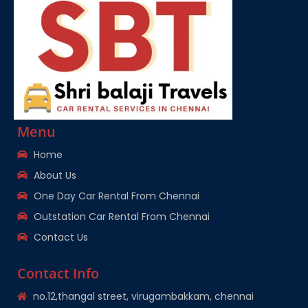
Menu
Home
About Us
One Day Car Rental From Chennai
Outstation Car Rental From Chennai
Contact Us
Contact Info
no.12,thangal street, virugambakkam, chennai