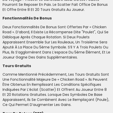
Pourront Se Reposer En Paix. Le Scatter Fait Office De Bonus
Et Offre Entre 8 Et 20 Tours Gratuits Au Joueur.
Fonctionnalités De Bonus
Deux Fonctionnalités De Bonus Sont Offertes Par « Chicken
Road ». D’abord, Il Existe La Récompense Dite "poulet", Qui Se
Débloque Après Chaque Rotation. Si Deux Poulets
Apparaissent Ensemble Sur Les Rouleaux, Un Troisième Sera
Ajouté À La Place Du 5ème Symbole. S’il Y A Trois Poulets Ou
Plus, Ils S’agglomèrent Dans L’espace Du 5ème Élément, Et Le
Joueur Gagne Des Gains Supplémentaires.
Tours Gratuits
Comme Mentionné Précédemment, Les Tours Gratuits Sont
Une Fonctionnalité Majeure De « Chicken Road ». Ils Peuvent
Être Obtenus En Remplissant Les Conditions Spécifiques
Indiquées Par L’éclat (scatter) Et Offrent Au Joueur Entre 8
Et 20 Rotations Gratuites. Lorsque Des Symboles De Base
Apparaissent, Ils Se Combinent Avec Le Remplaçant (poule),
Ce Qui Permet D’augmenter Les Gains.