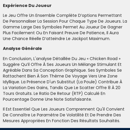
Expérience Du Joueur
Le Jeu Offre Un Ensemble Complète D’options Permettant
De Personnaliser La Session Pour Chaque Type De Joueurs. La
Gamme Large Des Symboles Permet Au Joueur De Gagner
Plus Facilement Ou En Faisant Preuve De Patience, Il Aura
Une Chance Réelle D’atteindre Le Jackpot Maximum.
Analyse Générale
En Conclusion, L'analyse Détaillée Du Jeu « Chicken Road »
Suggère Qu’il Offre À Ses Joueurs Un Mélange Stimulant Et
Agréable Dans Sa Conception Graphique. Ses Symboles Se
Rattachent Bien À Son Thème De Voyage Vers Une Zone
Idyllique. La Présence D'un Substitut (la Poule) Contribue À
La Variation Des Gains, Tandis Que Le Scatter Offre 8 À 20
Tours Gratuits. Le Ratio De Retour (RTP) Calculé En
Pourcentage Donne Une Note Satisfaisante.
Il Est Essentiel Que Les Joueurs Comprennent Qu'il Convient
De Connaître Le Paramètre De Volatilité Et De Prendre Des
Mesures Appropriées En Fonction Des Résultats Souhaités.