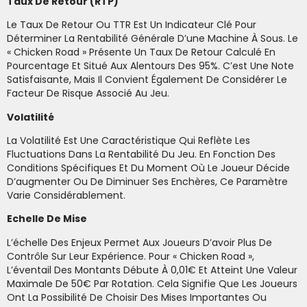
Taux De Retour (RTP)
Le Taux De Retour Ou TTR Est Un Indicateur Clé Pour
Déterminer La Rentabilité Générale D’une Machine À Sous. Le
« Chicken Road » Présente Un Taux De Retour Calculé En
Pourcentage Et Situé Aux Alentours Des 95%. C’est Une Note
Satisfaisante, Mais Il Convient Également De Considérer Le
Facteur De Risque Associé Au Jeu.
Volatilité
La Volatilité Est Une Caractéristique Qui Reflète Les
Fluctuations Dans La Rentabilité Du Jeu. En Fonction Des
Conditions Spécifiques Et Du Moment Où Le Joueur Décide
D’augmenter Ou De Diminuer Ses Enchères, Ce Paramètre
Varie Considérablement.
Echelle De Mise
L’échelle Des Enjeux Permet Aux Joueurs D’avoir Plus De
Contrôle Sur Leur Expérience. Pour « Chicken Road »,
L’éventail Des Montants Débute À 0,01€ Et Atteint Une Valeur
Maximale De 50€ Par Rotation. Cela Signifie Que Les Joueurs
Ont La Possibilité De Choisir Des Mises Importantes Ou