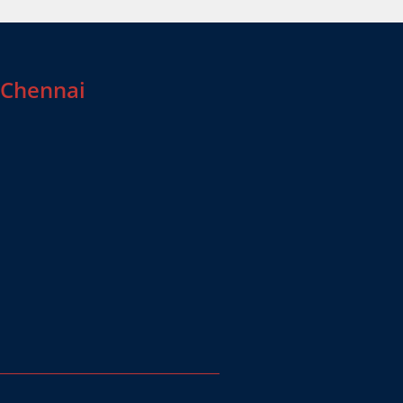
 Chennai