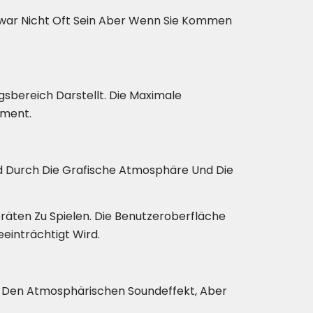
 Zwar Nicht Oft Sein Aber Wenn Sie Kommen
gsbereich Darstellt. Die Maximale
gment.
d Durch Die Grafische Atmosphäre Und Die
eräten Zu Spielen. Die Benutzeroberfläche
einträchtigt Wird.
nd Den Atmosphärischen Soundeffekt, Aber