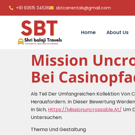
+91 93615 34536
sbtcarrentals@gmail.com
Home
About Us
Mission Uncro
Bei Casinopf
Als Teil Der Umfangreichen Kollektion Von C
Herausfordern. In Dieser Bewertung Werden 
In Sich,
Https://missionuncrossable.at/
Um Da
Untersuchen.
Thema Und Gestaltung