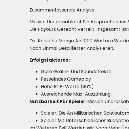
Zusammenfassende Analyse
Mission Uncrossable Ist Ein Ansprechendes S
Die Payouts Gerecht Verteilt. Insgesamt Ist
Die Kritische Menge An 1000 Wörtern Wurde
Noch Einmal Detaillierter Analysieren.
Erfolgsfaktoren:
Gute Grafik- Und Soundeffekte
Fesselndes Gameplay
Hohe RTP-Werte (96%)
Ausreichende Max-Auszahlung
Nutzbarkeit Für Spieler:
Mission Uncrossable
Spieler, Die An Militärischen Spielautom
Spieler Mit Unterschiedlicher Budgethö
Im Weiteren Teil Werden Wir Noch Mehr Übe