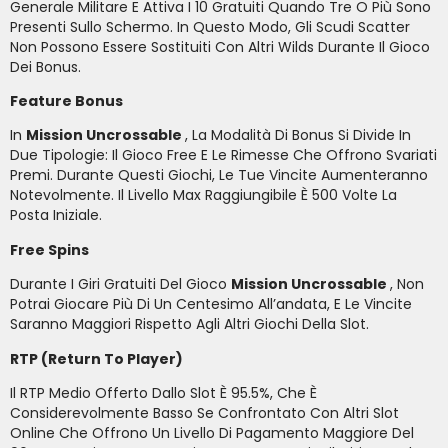
Generale Militare E Attiva I 10 Gratuiti Quando Tre O Più Sono
Presenti Sullo Schermo. In Questo Modo, Gli Scudi Scatter
Non Possono Essere Sostituiti Con Altri Wilds Durante Il Gioco
Dei Bonus.
Feature Bonus
In
Mission Uncrossable
, La Modalità Di Bonus Si Divide In
Due Tipologie: Il Gioco Free E Le Rimesse Che Offrono Svariati
Premi. Durante Questi Giochi, Le Tue Vincite Aumenteranno
Notevolmente. Il Livello Max Raggiungibile È 500 Volte La
Posta Iniziale.
Free Spins
Durante I Giri Gratuiti Del Gioco
Mission Uncrossable
, Non
Potrai Giocare Più Di Un Centesimo All’andata, E Le Vincite
Saranno Maggiori Rispetto Agli Altri Giochi Della Slot.
RTP (Return To Player)
Il RTP Medio Offerto Dallo Slot È 95.5%, Che È
Considerevolmente Basso Se Confrontato Con Altri Slot
Online Che Offrono Un Livello Di Pagamento Maggiore Del