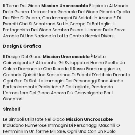
Il Tema Del Gioco
Mission Uncrossable
È Ispirato Al Mondo
Della Guerra. L’atmosfera Generale Del Gioco Ricorda Quella
Dei Film Di Guerra, Con Immagini Di Soldati In Azione E Di
Eserciti Che Si Scontrano Su Un Campo Di Battaglia. Il
Protagonista Del Gioco Sembra Essere Il Leader Delle Forze
Armate Di Una Nazione In Lotta Contro Nemici Diversi.
Design E Grafica
Il Design Del Gioco
Mission Uncrossable
È Molto
Coinvolgente E Attraente. Gli Sviluppatori Hanno Scelto Un
Colore Dominante Che Ricorda Il Rosso Fiammeggiante,
Creando Quindi Una Sensazione Di Fuochi D’artificio Durante
Ogni Giro Di Slot. Le Immagini Dei Personaggi Sono Anche
Particolarmente Realistiche E Dettagliate, Rendendo
L’atmosfera Del Gioco Ancora Più Coinvolgente Per I
Giocatori.
Simboli
Le Simboli Utilizzate Nel Gioco
Mission Uncrossable
Includono Numerose Immagini Di Personaggi Maschili O
Femminili In Uniforme Militare, Ogni Uno Con Un Ruolo