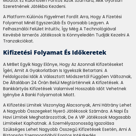
Módtól. Ez Különösen Fontos Azok Számára, Akik Gyorsan
Szeretnének Játékba Kezdeni.
A Platform Különös Figyelmet Fordít Arra, Hogy A Fizetési
Folyamat Minél Egyszerűbb És Gyorsabb Legyen. A
Felhasználói Felület Intuitív, Így Még A Technológiával
Kevésbé Ismerős Játékosok Is Könnyeledén Tudják Kezelni A
Tranzakciókat.
Kifizetési Folyamat És Időkeretek
A MrBet Egyik Nagy Előnye, Hogy Az Azonnali Kifizetéseket
Ígéri, Amit A Gyakorlatban Is Igyekszik Betartani. A
Feldolgozási Idők A Választott Módszertől Függően Változnak,
De Általában 24 Órán Belül Megtörténnek A Kifizetések. A
Bankkártyás Kifizetések Valamivel Hosszabb Időt Vehetnek
Igénybe A Banki Folyamatok Miatt.
A Kifizetési Limitek Viszonylag Alacsonyak, Ami Hátrány Lehet
A Nagyobb Összegeket Nyerő Játékosok Számára. A Napi És
Havi Limitek Meghatározottak, De A VIP Játékosok Magasabb
Limiteket Kaphatnak. A Személyazonosság Igazolása
Szükséges Lehet Nagyobb Összegű Kifizetések Esetén, Ami A
Biztonság Szempontjából Fontos Intézkedés.