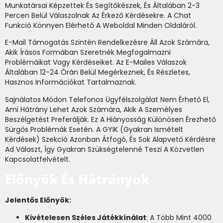
Munkatársai Képzettek És Segítőkészek, És Általában 2-3
Percen Belül Válaszolnak Az Érkező Kérdésekre. A Chat
Funkció Könnyen Elérhető A Weboldal Minden Oldaláról.
E-Mail Támogatás Szintén Rendelkezésre Áll Azok Számára,
Akik Írásos Formában Szeretnék Megfogalmazni
Problémáikat Vagy Kérdéseiket. Az E-Mailes Válaszok
Általában 12-24 Órán Belül Megérkeznek, És Részletes,
Hasznos Információkat Tartalmaznak.
Sajnálatos Módon Telefonos Ügyfélszolgálat Nem Érhető El,
Ami Hátrány Lehet Azok Számára, Akik A Személyes
Beszélgetést Preferálják. Ez A Hiányosság Különösen Érezhető
Sürgős Problémák Esetén. A GYIK (Gyakran Ismételt
Kérdések) Szekció Azonban Átfogó, És Sok Alapvető Kérdésre
Ad Választ, Így Gyakran Szükségtelenné Teszi A Közvetlen
Kapcsolatfelvételt.
Előnyök És Hátrányok
Jelentős Előnyök:
Kivételesen Széles Játékkínálat
: A Több Mint 4000