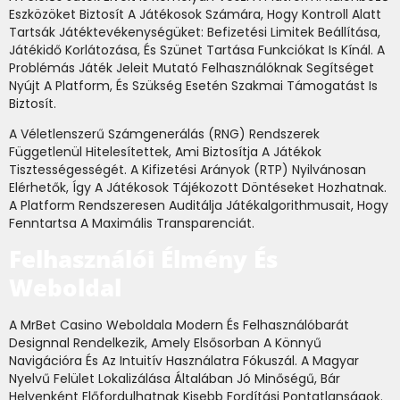
Eszközöket Biztosít A Játékosok Számára, Hogy Kontroll Alatt
Tartsák Játéktevékenységüket: Befizetési Limitek Beállítása,
Játékidő Korlátozása, És Szünet Tartása Funkciókat Is Kínál. A
Problémás Játék Jeleit Mutató Felhasználóknak Segítséget
Nyújt A Platform, És Szükség Esetén Szakmai Támogatást Is
Biztosít.
A Véletlenszerű Számgenerálás (RNG) Rendszerek
Függetlenül Hitelesítettek, Ami Biztosítja A Játékok
Tisztességességét. A Kifizetési Arányok (RTP) Nyilvánosan
Elérhetők, Így A Játékosok Tájékozott Döntéseket Hozhatnak.
A Platform Rendszeresen Auditálja Játékalgorithmusait, Hogy
Fenntartsa A Maximális Transparenciát.
Felhasználói Élmény És
Weboldal
A MrBet Casino Weboldala Modern És Felhasználóbarát
Designnal Rendelkezik, Amely Elsősorban A Könnyű
Navigációra És Az Intuitív Használatra Fókuszál. A Magyar
Nyelvű Felület Lokalizálása Általában Jó Minőségű, Bár
Helyenként Előfordulhatnak Kisebb Fordítási Pontatlanságok.