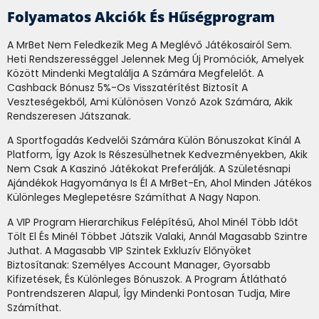
Folyamatos Akciók És Hűségprogram
A MrBet Nem Feledkezik Meg A Meglévő Játékosairól Sem.
Heti Rendszerességgel Jelennek Meg Új Promóciók, Amelyek
Között Mindenki Megtalálja A Számára Megfelelőt. A
Cashback Bónusz 5%-Os Visszatérítést Biztosít A
Veszteségekből, Ami Különösen Vonzó Azok Számára, Akik
Rendszeresen Játszanak.
A Sportfogadás Kedvelői Számára Külön Bónuszokat Kínál A
Platform, Így Azok Is Részesülhetnek Kedvezményekben, Akik
Nem Csak A Kaszinó Játékokat Preferálják. A Születésnapi
Ajándékok Hagyománya Is Él A MrBet-En, Ahol Minden Játékos
Különleges Meglepetésre Számíthat A Nagy Napon.
A VIP Program Hierarchikus Felépítésű, Ahol Minél Több Időt
Tölt El És Minél Többet Játszik Valaki, Annál Magasabb Szintre
Juthat. A Magasabb VIP Szintek Exkluzív Előnyöket
Biztosítanak: Személyes Account Manager, Gyorsabb
Kifizetések, És Különleges Bónuszok. A Program Átlátható
Pontrendszeren Alapul, Így Mindenki Pontosan Tudja, Mire
Számíthat.