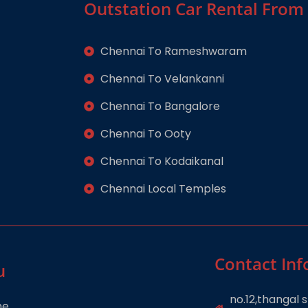
Outstation Car Rental From
Chennai To Rameshwaram
Chennai To Velankanni
Chennai To Bangalore
Chennai To Ooty
Chennai To Kodaikanal
Chennai Local Temples
Contact Inf
u
no.12,thangal
me