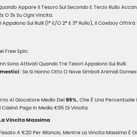
Quando Appare Il Tesoro Sul Secondo E Terzo Rullo Accanto
2x O 3x Su Ogni Vincita.
li Appaiono Sui Rulli (1° E/o 2° E 3° Rullo), Il Cowboy Off
i Free Spin:
inn Sono Attivati Quando Tre Tesori Appaiono Sui Rulli.
omestici
: Se Si Hanno Otto O Nove Simboli Animali Domestic
orno Al Giocatore Medio Del
95%
, Che È Una Percentuale P
l Casinò Paga In Media €95 Di Vincita.
La Vincita Massima
sato A €20 Per Rilancio, Mentre La Vincita Massima È D