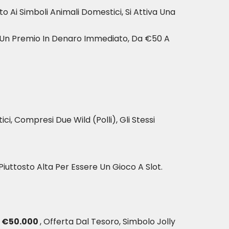
 Ai Simboli Animali Domestici, Si Attiva Una
rirà Un Premio In Denaro Immediato, Da €50 A
i, Compresi Due Wild (Polli), Gli Stessi
iuttosto Alta Per Essere Un Gioco A Slot.
i
€50.000
, Offerta Dal Tesoro, Simbolo Jolly