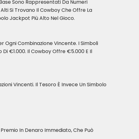
oli Base Sono Rappresentati Da Numeri
ù Alti Si Trovano Il Cowboy Che Offre La
bolo Jackpot Più Alto Nel Gioco.
er Ogni Combinazione Vincente. I Simboli
Di €1.000. Il Cowboy Offre €5.000 E Il
azioni Vincenti. Il Tesoro È Invece Un Simbolo
 Un Premio In Denaro Immediato, Che Può