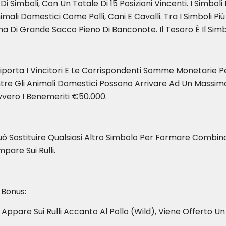
Di Simboli, Con Un Totale Di 15 Posizioni Vincenti. I Simb
imali Domestici Come Polli, Cani E Cavalli. Tra I Simboli Pi
rma Di Grande Sacco Pieno Di Banconote. Il Tesoro È Il Sim
porta I Vincitori E Le Corrispondenti Somme Monetarie P
tre Gli Animali Domestici Possono Arrivare Ad Un Massimo 
Ovvero I Benemeriti €50.000.
E Può Sostituire Qualsiasi Altro Simbolo Per Formare Combin
are Sui Rulli.
 Bonus:
y Appare Sui Rulli Accanto Al Pollo (Wild), Viene Offerto