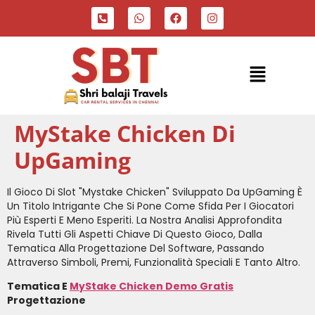
MyStake Chicken Di
UpGaming
Il Gioco Di Slot "Mystake Chicken" Sviluppato Da UpGaming È
Un Titolo Intrigante Che Si Pone Come Sfida Per I Giocatori
Più Esperti E Meno Esperiti. La Nostra Analisi Approfondita
Rivela Tutti Gli Aspetti Chiave Di Questo Gioco, Dalla
Tematica Alla Progettazione Del Software, Passando
Attraverso Simboli, Premi, Funzionalità Speciali E Tanto Altro.
Tematica E
MyStake Chicken Demo Gratis
Progettazione