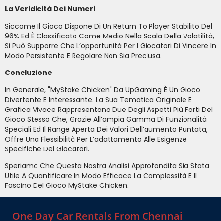
La Veridicità Dei Numeri
Siccome Il Gioco Dispone Di Un Return To Player Stabilito Del
96% Ed È Classificato Come Medio Nella Scala Della Volatilità,
Si Può Supporre Che L’opportunità Per I Giocatori Di Vincere In
Modo Persistente E Regolare Non Sia Preclusa.
Concluzione
In Generale, "MyStake Chicken" Da UpGaming È Un Gioco
Divertente E Interessante. La Sua Tematica Originale E
Grafica Vivace Rappresentano Due Degli Aspetti Più Forti Del
Gioco Stesso Che, Grazie All’ampia Gamma Di Funzionalità
Speciali Ed Il Range Aperta Dei Valori Dell’aumento Puntata,
Offre Una Flessibilità Per L’adattamento Alle Esigenze
Specifiche Dei Giocatori.
Speriamo Che Questa Nostra Analisi Approfondita Sia Stata
Utile A Quantificare In Modo Efficace La Complessità E Il
Fascino Del Gioco MyStake Chicken.
One Day Car Rentals From Chennai