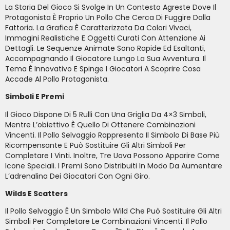
La Storia Del Gioco Si Svolge In Un Contesto Agreste Dove Il
Protagonista È Proprio Un Pollo Che Cerca Di Fuggire Dalla
Fattoria. La Grafica È Caratterizzata Da Colori Vivaci,
Immagini Realistiche E Oggetti Curati Con Attenzione Ai
Dettagli. Le Sequenze Animate Sono Rapide Ed Esaltanti,
Accompagnando Il Giocatore Lungo La Sua Avventura. Il
Tema È Innovativo E Spinge I Giocatori A Scoprire Cosa
Accade Al Pollo Protagonista.
Simboli E Premi
Il Gioco Dispone Di 5 Rulli Con Una Griglia Da 4×3 Simboli,
Mentre L’obiettivo È Quello Di Ottenere Combinazioni
Vincenti. Il Pollo Selvaggio Rappresenta Il Simbolo Di Base Più
Ricompensante E Può Sostituire Gli Altri Simboli Per
Completare I Vinti. Inoltre, Tre Uova Possono Apparire Come
Icone Speciali. I Premi Sono Distribuiti In Modo Da Aumentare
L’adrenalina Dei Giocatori Con Ogni Giro.
Wilds E Scatters
Il Pollo Selvaggio È Un Simbolo Wild Che Può Sostituire Gli Altri
Simboli Per Completare Le Combinazioni Vincenti. Il Pollo