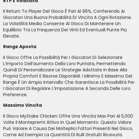
RTP E Volatilità
Il Return To Player Del Gioco È Pari Al 96%, Conferendo Ai
Giocatori Una Buona Probabilità Di Vincita A Ogni Rotazione.
La Volatilità Media Consente Al Gioco Di Mantenere Un
Equilibrio Tra La Frequenza Dei Vinti Ed Eventuali Punte Più
Elevate.
Range Aposta
Il Gioco Offre La Possibilità Per I Giocatori Di Selezionare
L’importo Dell’aumento Della Loro Puntata, Permettendo
Quindi Di Personalizzare Le Strategie Adottate In Base Alla
Propria Comfort E Risorse Disponibili. I Minimo E Massimo Del
Range È Un Ampio Intervallo Che Garantisce La Possibilità Per
I Giocatori Di Regolare L’impostazione A Seconda Delle Loro
Preferenze.
Massimo Vincita
Il Gioco MyStake Chicken Offre Una Vincita Max Pari Al 5,000
Volte Il Montepremi Attivo In Quel Momento. Questo Valore
Può Variare A Causa Dei Molteplici Fattori Presenti Nel Gioco,
Come Ad Esempio La Quantità Di Rulli Gratuiti Ricevuta.