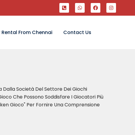
 Rental From Chennai
Contact Us
 Dalla Società Del Settore Dei Giochi
oco Che Possono Soddisfare I Giocatori Più
hicken Gioco" Per Fornire Una Comprensione