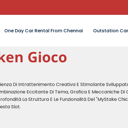
One Day Car Rental From Chennai
Outstation Car
ken Gioco
ienza Di Intrattenimento Creativa E Stimolante Sviluppata
binazione Eccitante Di Tema, Grafica E Meccaniche Di Gi
 Profondità La Struttura E Le Funzionalità Del "MyStake C
sta Slot.