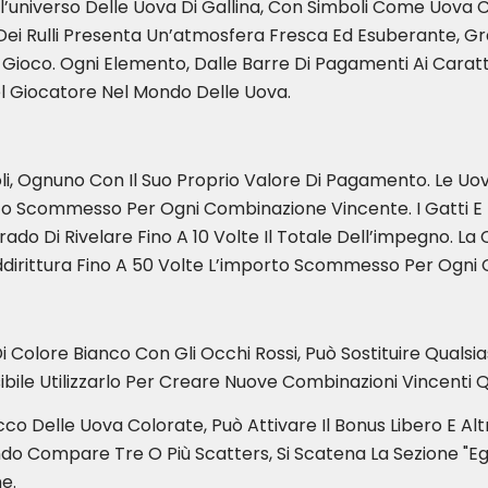
ull’universo Delle Uova Di Gallina, Con Simboli Come Uova 
 Dei Rulli Presenta Un’atmosfera Fresca Ed Esuberante, Gra
Del Gioco. Ogni Elemento, Dalle Barre Di Pagamenti Ai Cara
 Giocatore Nel Mondo Delle Uova.
oli, Ognuno Con Il Suo Proprio Valore Di Pagamento. Le Uov
to Scommesso Per Ogni Combinazione Vincente. I Gatti E L
 Di Rivelare Fino A 10 Volte Il Totale Dell’impegno. La Ca
ddirittura Fino A 50 Volte L’importo Scommesso Per Ogni
i Colore Bianco Con Gli Occhi Rossi, Può Sostituire Quals
ibile Utilizzarlo Per Creare Nuove Combinazioni Vincenti Q
o Delle Uova Colorate, Può Attivare Il Bonus Libero E Alt
 Compare Tre O Più Scatters, Si Scatena La Sezione "Egg
ne.