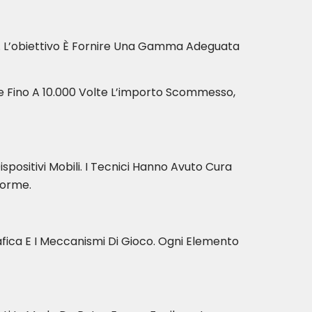
sa. L’obiettivo È Fornire Una Gamma Adeguata
e Fino A 10.000 Volte L’importo Scommesso,
ositivi Mobili. I Tecnici Hanno Avuto Cura
forme.
rafica E I Meccanismi Di Gioco. Ogni Elemento