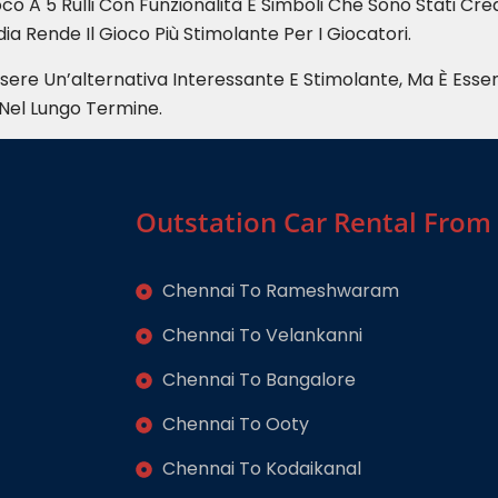
co A 5 Rulli Con Funzionalità E Simboli Che Sono Stati Cr
edia Rende Il Gioco Più Stimolante Per I Giocatori.
ere Un’alternativa Interessante E Stimolante, Ma È Esse
 Nel Lungo Termine.
Outstation Car Rental From
Chennai To Rameshwaram
Chennai To Velankanni
Chennai To Bangalore
Chennai To Ooty
Chennai To Kodaikanal