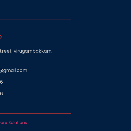
o
 street, virugambakkam,
s@gmail.com
36
36
are Solutions