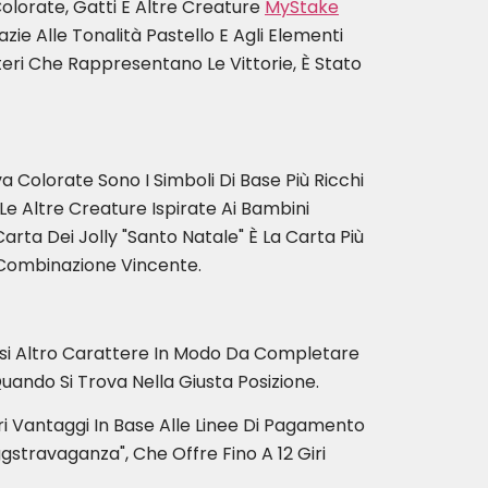
Colorate, Gatti E Altre Creature
MyStake
zie Alle Tonalità Pastello E Agli Elementi
tteri Che Rappresentano Le Vittorie, È Stato
a Colorate Sono I Simboli Di Base Più Ricchi
e Altre Creature Ispirate Ai Bambini
rta Dei Jolly "Santo Natale" È La Carta Più
 Combinazione Vincente.
iasi Altro Carattere In Modo Da Completare
uando Si Trova Nella Giusta Posizione.
ri Vantaggi In Base Alle Linee Di Pagamento
stravaganza", Che Offre Fino A 12 Giri