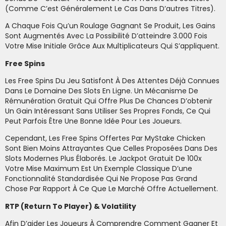
(comme C’est Généralement Le Cas Dans D’autres Titres).
A Chaque Fois Qu’un Roulage Gagnant Se Produit, Les Gains
Sont Augmentés Avec La Possibilité D’atteindre 3.000 Fois
Votre Mise Initiale Grâce Aux Multiplicateurs Qui S’appliquent.
Free Spins
Les Free Spins Du Jeu Satisfont À Des Attentes Déjà Connues
Dans Le Domaine Des Slots En Ligne. Un Mécanisme De
Rémunération Gratuit Qui Offre Plus De Chances D’obtenir
Un Gain Intéressant Sans Utiliser Ses Propres Fonds, Ce Qui
Peut Parfois Être Une Bonne Idée Pour Les Joueurs.
Cependant, Les Free Spins Offertes Par MyStake Chicken
Sont Bien Moins Attrayantes Que Celles Proposées Dans Des
Slots Modernes Plus Élaborés. Le Jackpot Gratuit De 100x
Votre Mise Maximum Est Un Exemple Classique D’une
Fonctionnalité Standardisée Qui Ne Propose Pas Grand
Chose Par Rapport À Ce Que Le Marché Offre Actuellement.
RTP (Return To Player) & Volatility
Afin D’aider Les Joueurs À Comprendre Comment Gagner Et