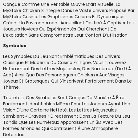
Conçue Comme Une Véritable Œuvre D’art Visuelle, La
MyStake Chicken S’intègre Dans Le Vaste Univers Proposé Par
MyStake Casino. Les Graphismes Colorés Et Dynamiques
Créent Un Environnement Accueillant Destiné À Captiver Les
Joueurs Novices Ou Expérimentés Qui Cherchent De
L’excitation Sans Compromettre Leur Confort D’utilisation.
Symboles
Les Symboles Du Jeu Sont Emblématiques Des Univers
Classique Et Moderne Du Casino En Ligne. Vous Trouverez
Notamment Des Lettres Majuscules, Des Numéraux (de 9 À
Ace) Ainsi Que Des Personnages « Chicken » Aux Visages
Joyeux Et Grotesques Qui S’inscrivent Parfaitement Dans Le
Thème.
Toutefois, Ces Symboles Sont Conçus De Manière À Être
Facilement Identifiables Même Pour Les Joueurs Ayant Une
Vision D’une Certaine Netteté. Les Lettres Majuscules
Semblent « Gravées » Directement Dans La Texture Du Jeu
Tandis Que Les Numéraux Apparaissent En 3D Avec Des
Formes Arrondies Qui Contribuent À Une Atmosphère
Détendue.