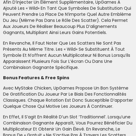
Afin D’injecter Un Élément Supplémentaire, UpGames A
Ajouté Les « Wild» En Tant Que Symboles De Substitution Qui
Peuvent Prendre La Place De N’importe Quel Autre Emblème
Du Jeu (même Pas Dans Le Rôle Des Scatter). Cela Permet
Aux Joueurs De Réaliser Beaucoup Plus D’alignements
Gagnants, Multipliant Ainsi Leurs Gains Potentiels.
En Revanche, Il Faut Noter Que Les Scatters Ne Sont Pas
Présents Au Même Titre. Les « Wild» Se Substituent À Tout
Symbole Et N’offrent Aucun Multiplicateur Ni Bonus Lorsqu’ils
Apparaissent Plusieurs Fois Sur L’écran Ou Dans Une
Combinaison Gagnante Spécifique.
Bonus Features & Free Spins
Avec MyStake Chicken, UpGames Propose Un Bon Système
De Gratification Du Joueur Par Le Biais Des Fonctionnalités
Classiques. Chaque Rotation Est Donc Susceptible D’apporter
Quelque Chose Qui Motive Les Joueurs À Continuer.
En Effet, Il S’agit En Réalité D’un Slot ‘traditionnel’. Lorsqu’une
Combinaison Gagnante Apparaît, Vous Pourrez Bénéficier Du
Multiplicateur Et Obtenir Un Gain Élevé. En Revanche, Le
Bonus De « Gratuit » Ne S’active Pas À Travers Les Scatters