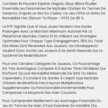
Combien Ils Peuvent Espérer Gagner, Nous Allons Étudier
Ensemble Les Paramètres De MyStake Chicken En Termes De
Variance. D’après Le Site Du Casino, Ce Jeu Offre Un Ratio De
Rentabilité Fixe (Return To Player – RTP) De 95 %.
Le RTP Signifie Que Si Vous Jouez Pendant Une Durée
Prolongée Avec Le Montant Maximum Autorisé Par La
Plateforme MyStake Casino Et En Utilisant Les Stratégies
Optimales Pour Chaque Type D’engagement, 95% Du Total
Des Mises Sont Reversées Aux Joueurs. Les Développeurs
Veulent Donc Inciter Les Joueurs À Se Sentir Rassurés Sur Le
Système De Redistribution.
Pour Une Certaine Catégorie De Joueurs, Ce Pourcentage
Est Très Avantageux Comparé À D’autres Titres Similaires Qui
N’offrent Qu’une Rentabilité Maximale De 94% Ou Moins.
Cependant, Il Convient De Garder À L’esprit Que MyStake
Chicken Ne Bénéficie Pas D’aucun Multiplicateur
Supplémentaire Ou Fonctionnalité Incrémentielle Pour
Compenser La Moyenne Des Gain Courants.
Pour Comprendre Réellement Les Avantages Potentiels Du
Jeu En Termes De Gain, Il Faut Examiner Sa Volatilité (sa