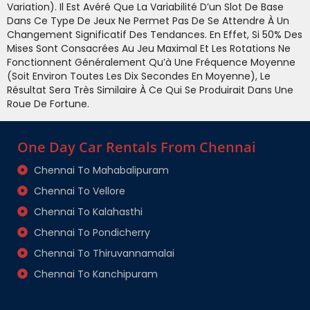
Variation). Il Est Avéré Que La Variabilité D’un Slot De Base
Dans Ce Type De Jeux Ne Permet Pas De Se Attendre À Un
Changement Significatif Des Tendances. En Effet, Si 50% Des
Mises Sont Consacrées Au Jeu Maximal Et Les Rotations Ne
Fonctionnent Généralement Qu’à Une Fréquence Moyenne
(soit Environ Toutes Les Dix Secondes En Moyenne), Le
Résultat Sera Très Similaire À Ce Qui Se Produirait Dans Une
Roue De Fortune.
One Day Car Rentals From Chennai
Chennai To Mahabalipuram
Chennai To Vellore
Chennai To Kalahasthi
Chennai To Pondicherry
Chennai To Thiruvannamalai
Chennai To Kanchipuram