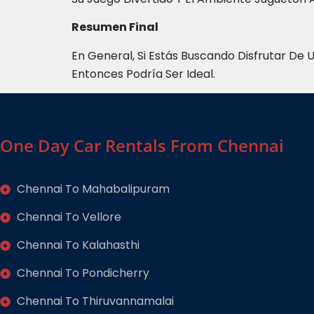
Resumen Final
En General, Si Estás Buscando Disfrutar D
Entonces Podría Ser Ideal.
One Day Car Rentals From Chennai
Chennai To Mahabalipuram
Chennai To Vellore
Chennai To Kalahasthi
Chennai To Pondicherry
Chennai To Thiruvannamalai