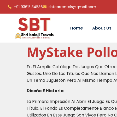
+91 93615 34536
sbtcarrentals@gmail.com
Home
About Us
MyStake Pollo
En El Amplio Catálogo De Juegos Que Ofre
Gustos. Uno De Los Títulos Que Nos Llaman 
Un Tema Juguetón Pero Al Mismo Tiempo Atr
Diseño E Historia
La Primera Impresión Al Abrir El Juego Es 
Título. El Fondo Es Completamente Blanco Mi
Utilizados En Este Juego Son Vivos Pero No 