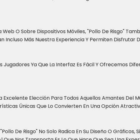
a Web O Sobre Dispositivos Móviles, "Pollo De Risgo" T
an Incluso Más Nuestra Experiencia Y Permiten Disfrutar D
 Jugadores Ya Que La Interfaz Es Fácil Y Ofrecemos Dife
na Excelente Elección Para Todos Aquellos Amantes Del M
rísticas Únicas Que Lo Convierten En Una Opción Atractiv
ollo De Risgo" No Solo Radica En Su Diseño O Gráficos, 
Al Que Nos Transporta Es Lo Que Hace Que Sea Una Experie