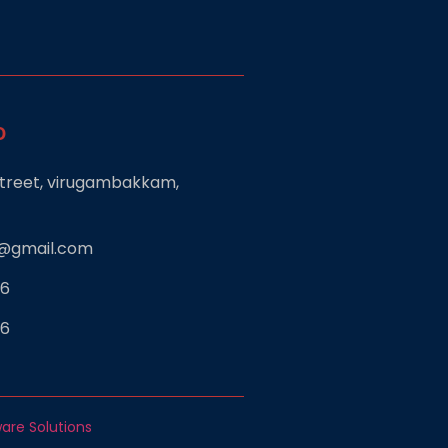
o
 street, virugambakkam,
s@gmail.com
36
36
are Solutions