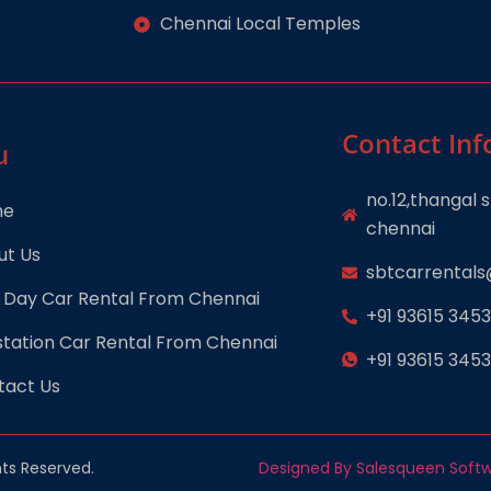
Chennai Local Temples
Contact Inf
u
no.12,thangal
me
chennai
ut Us
sbtcarrental
 Day Car Rental From Chennai
+91 93615 345
tation Car Rental From Chennai
+91 93615 345
tact Us
hts Reserved.
Designed By Salesqueen Softw