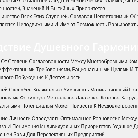
авление Социальной Среды И Человеческих Взаимодейств
енностей, Значений И Бытийных Приоритетов
ничество Всех Этих Ступеней, Создавая Неповторимый Обр
вляются Неподвижными И Имеют Возможность Варьировать
дствие Душевного Гармони
От Степени Согласованности Между Многообразными Комп
 Аффективными Требованиями, Рациональными Целями И 
ивого Побуждения К Деятельности.
тей Способен Значительно Уменьшить Мотивационный Пот
овками Формирует Ментальное Давление, Которое Затруд
альными Потенциалом Может Привести К Неудовлетворенн
ение Личности Определять Оптимальное Равновесие Между
за И Понимания Индивидуальных Приоритетов. Удачное Д
ющей Базы Для Перспективных Предприятий.