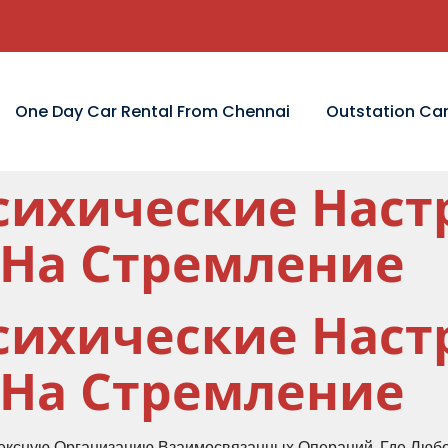
One Day Car Rental From Chennai
Outstation Car
сихические Наст
На Стремление
сихические Наст
На Стремление
ексную Организацию Взаимосвязанных Операций, Где Люб