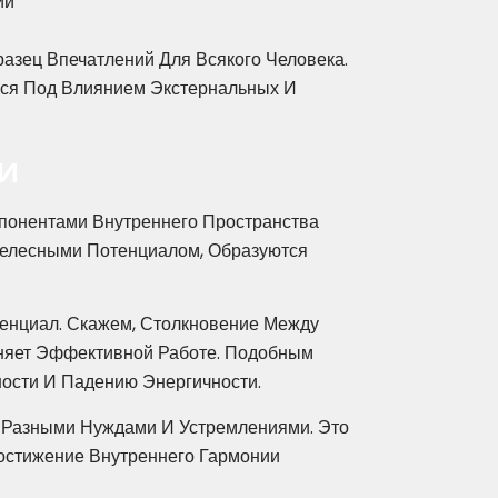
ий
азец Впечатлений Для Всякого Человека.
ся Под Влиянием Экстернальных И
и
онентами Внутреннего Пространства
Телесными Потенциалом, Образуются
енциал. Скажем, Столкновение Между
няет Эффективной Работе. Подобным
ости И Падению Энергичности.
 Разными Нуждами И Устремлениями. Это
остижение Внутреннего Гармонии