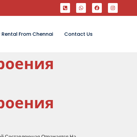
 Rental From Chennai
Contact Us
роения
роения
ой Составляющая Отражается На