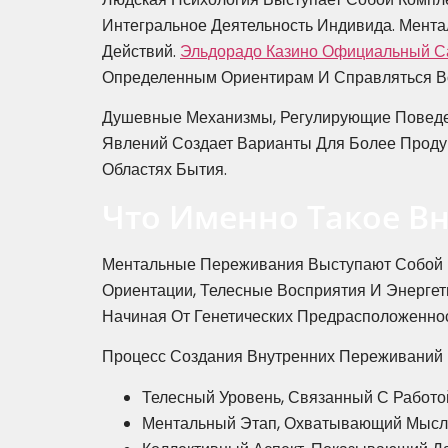
Интегральное Деятельность Индивида. Мент
Действий.
Эльдорадо Казино Официальный С
Определенным Ориентирам И Справляться В
Душевные Механизмы, Регулирующие Повед
Явлений Создает Варианты Для Более Проду
Областях Бытия.
Что Именно Такое В
Ментальные Переживания Выступают Собой 
Ориентации, Телесные Восприятия И Энерге
Начиная От Генетических Предрасположенно
Процесс Создания Внутренних Переживаний 
Телесный Уровень, Связанный С Работ
Ментальный Этап, Охватывающий Мысл