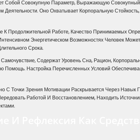
ет Собой Совокупную Параметр, Выражающую Совокупный
м Деятельности. Оно Охватывает Корпоральную Стойкость
е К Продолжительной Работе, Качество Принимаемых Опре
 Интенсивном Энергетическом Возможностях Человек Може
лительного Срока.
Самочувствие, Содержат Уровень Сна, Рацион, Корпоральн
ую Помощь. Настройка Перечисленных Условий Обеспечива
но С Точки Зрения Мотивации Раскрывается Через Навык 
Чередовать Работой И Восстановлением, Находить Источн
ктами.
е И Рефлексия Как Средст