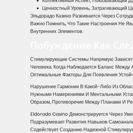
Коллективный Аспект, Показывающий Д
Ценностный Уровень, Затрагивающий Ц
Эльдорадо Казино Развивается Через Сотруд
Важно Помнить, Что Такие Настроения Не Я
Внутренних Элементов.
Побуждение Как Сле
Стимулирующие Системы Напрямую Зависят 
Человека. Когда Наблюдается Баланс Между
Оптимальные Факторы Для Появления Устойч
Нарушение Гармонии В Какой-Либо Из Облас
Нужными Намерениями И Ментальными Устан
Образом, Противоречие Между Планами И Ре
Eldorado Casino Демонстрируется Через Ум
Подразумевает Развития Навыков Самоанали
Содействует Созданию Надежной Стимулиру