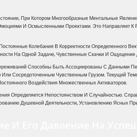
стояние, При Котором Многообразные Ментальные Явлени
 Эмоциями И Осмысленными Проектами. Это Направляет К
остоянные Колебания В Корректности Определенного Ве
нности На Одной Задаче, Чувственные Скачки И Ощущение
реживаний Способны Быть Ассоциированы С Данными Пере
 Или Сосредоточенным Чувственным Грузом. Текущий Тем
стоянного Воздействия Множественных Активаторов.
ения Определяется Непостоянством И Случайностью. Спра
рованию Душевной Деятельности, Установлению Ясных Пр
ие И Его Давление На Успе