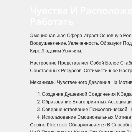
Чувства И Располож
Работать
Эмоциональная Сфера Играет Основную Роль
Воодушевление, Увлеченность, Образуют По
Курс Людским Усилиям.
Настроение Представляет Собой Более Стаб
Собственных Ресурсов. Оптимистичное Наст
Механизмы Чувственного Давления На Моти
Создание Душевной Соединения К Зада
Образование Благоприятных Ассоциаци
Совершенствование Психологической 
Использование Эмоциональных Мотиват
Casino Eldorado Обнаруживается В Способ