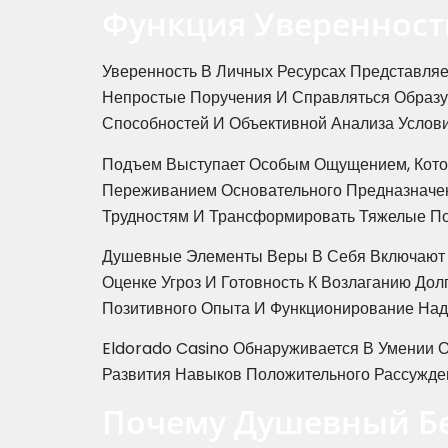
Функция Уверенност
Уверенность В Личных Ресурсах Представля
Непростые Поручения И Справляться Образу
Способностей И Объективной Анализа Услови
Подъем Выступает Особым Ощущением, Котор
Переживанием Основательного Предназначе
Трудностям И Трансформировать Тяжелые По
Душевные Элементы Веры В Себя Включают П
Оценке Угроз И Готовность К Возлаганию Дол
Позитивного Опыта И Функционирование Над
Eldorado Casino Обнаруживается В Умении 
Развития Навыков Положительного Рассужден
Почему Душевный Бе