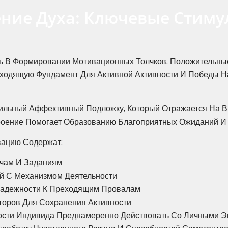
ение Духа: Ключевые Стим
 В Формировании Мотивационных Толчков. Положительные 
дходящую Фундамент Для Активной Активности И Победы 
ильный Аффективный Подложку, Который Отражается На В
роение Помогает Образованию Благоприятных Ожиданий И 
вацию Содержат:
чам И Заданиям
й С Механизмом Деятельности
Надежности К Преходящим Провалам
оров Для Сохранения Активности
ности Индивида Преднамеренно Действовать Со Личными 