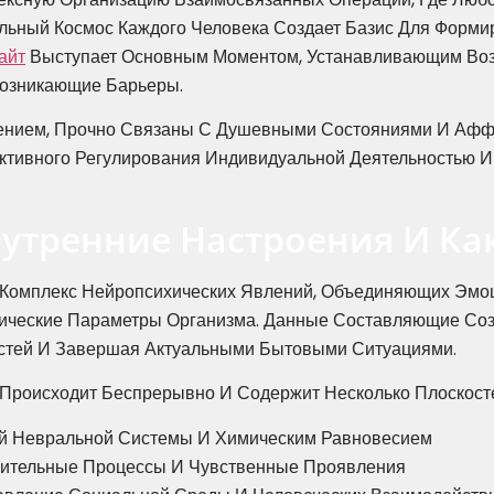
альный Космос Каждого Человека Создает Базис Для Форм
айт
Выступает Основным Моментом, Устанавливающим Воз
озникающие Барьеры.
ением, Прочно Связаны С Душевными Состояниями И Афф
ктивного Регулирования Индивидуальной Деятельностью И
нутренние Настроения И Ка
Комплекс Нейропсихических Явлений, Объединяющих Эмо
тические Параметры Организма. Данные Составляющие Соз
стей И Завершая Актуальными Бытовыми Ситуациями.
Происходит Беспрерывно И Содержит Несколько Плоскост
ой Невральной Системы И Химическим Равновесием
ительные Процессы И Чувственные Проявления