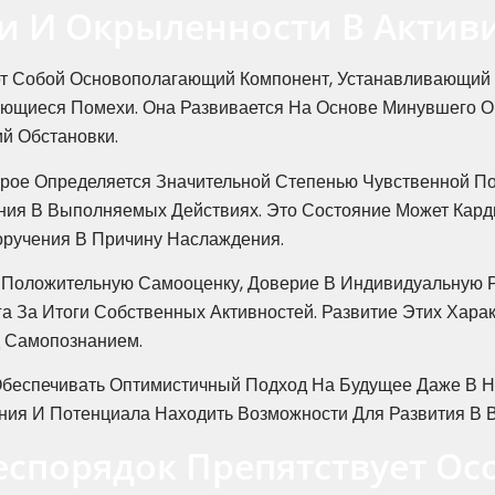
и И Окрыленности В Актив
ет Собой Основополагающий Компонент, Устанавливающий 
ющиеся Помехи. Она Развивается На Основе Минувшего О
й Обстановки.
ое Определяется Значительной Степенью Чувственной П
ния В Выполняемых Действиях. Это Состояние Может Кар
ручения В Причину Наслаждения.
оложительную Самооценку, Доверие В Индивидуальную Ре
га За Итоги Собственных Активностей. Развитие Этих Хар
 Самопознанием.
Обеспечивать Оптимистичный Подход На Будущее Даже В Н
ия И Потенциала Находить Возможности Для Развития В В
спорядок Препятствует О