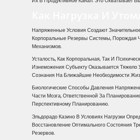
Их В Продуктивное Канал. Это Охватывает В
Как Нагрузка И Уто
Напряженные Условия Создают Значительное
Корпоральные Резервы Системы, Порождая Ч
Механизмов.
Усталость, Как Корпоральная, Так И Психич
Изнеможения Субъекту Оказывается Тяжело 
Сознания На Ближайшие Необходимости Жизн
Биологические Способы Давления Напряжени
Части Мозга, Ответственной За Планировани
Перспективному Планированию.
Эльдорадо Казино В Условиях Нагрузки Опр
Восстановление Оптимального Состояния Т
Резервов.