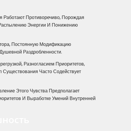
я Работают Противоречиво, Порождая
 Распылению Энергии И Понижению
ктора, Постоянную Модификацию
 Душевной Раздробленности.
грузкой, Разногласием Приоритетов,
п Существования Часто Содействует
вление Этого Чувства Предполагает
иоритетов И Выработке Умений Внутренней
шность