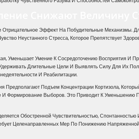
ыработку Чувственного Разума И Способностей Самоконтро
мление Снижают Величину 
 Отрицательное Эффект На Побудительные Механизмы. Дл
увство Неустанного Стресса, Которое Препятствует Здо
еская, Уменьшает Умение К Сосредоточению Восприятия И 
Удерживать Длительные Цели И Выявлять Силу Для Их Пол
едеятельности И Реабилитации.
я Предполагают Подъем Концентрации Кортизола, Который
е И Формирование Выборов. Это Приводит К Уменьшению П
еделяется Обостренной Чувствительностью, Спонтанность
ребует Целенаправленных Мер По Понижению Напряженной