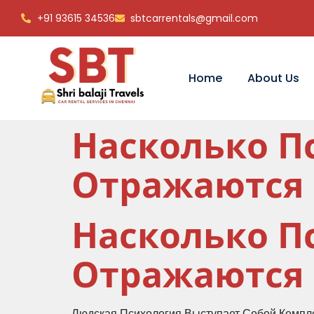
+91 93615 34536
sbtcarrentals@gmail.com
Home
About Us
Насколько П
Отражаются 
Насколько П
Отражаются 
Людская Психология Выступает Собой Компл