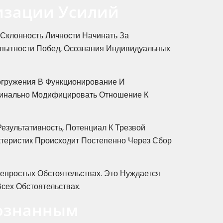
изации Усилий
Склонность Личности Начинать За
пытности Побед, Осознания Индивидуальных
огружения В Функционирование И
динально Модифицировать Отношение К
зультативность, Потенциал К Трезвой
актеристик Происходит Постепенно Через Сбор
епростых Обстоятельствах. Это Нуждается
сех Обстоятельствах.
сознанным