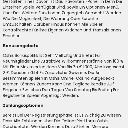
Gestalten. Eines Davon Ist Das "Favoriten"-Panel, In Dem Die
Einzelnen Spiele Verfügbar Sind, Sowie Ein Optionen-Menü,
Über Das Weitere Funktionen Zugänglich Gemacht Werden
Wie Die Möglichkeit, Die Währung Oder Sprache
Umzuschalten. Darüber Hinaus Können Alle Spieler
Kontrollrechte Für Ihre Eigenen Aktionen Und Transaktionen
Einsehen.
Bonusangebote
Oshis Bonuspolitik Ist Sehr Vielfältig Und Bietet Für
Neumitglieder Eine Attraktive Willkommensprämie Von 100 %
Mit Einer Maximierten Höhe Von Bis Zu €1.000, Also Insgesamt
2 £. Daneben Gibt Es Zusätzliche Gewinne, Die An
Bestimmten Spielen In Oshis Online-Casino Aufgedeckt
Werden Können. Zudem Kann Eine Tägliche Rendite Auf
Eingaben Zwischen Den Tagen Von Sonntag Bis Freitag Für
Registrierte Spieler Abgefragt Werden.
Zahlungsoptionen
Bereits Bei Der Registrierungsphase Ist Es Wichtig Zu Wissen,
Dass Alle Zahlungen Über Die Online-Plattform Oshis
Durchgeführt Werden Können. Dazu Stehen Mehrere