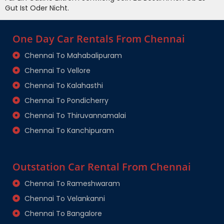
Gut Ist Oder Nicht.
One Day Car Rentals From Chennai
Chennai To Mahabalipuram
Chennai To Vellore
Chennai To Kalahasthi
Chennai To Pondicherry
Chennai To Thiruvannamalai
Chennai To Kanchipuram
Outstation Car Rental From Chennai
Chennai To Rameshwaram
Chennai To Velankanni
Chennai To Bangalore