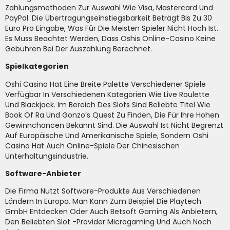
Zahlungsmethoden Zur Auswahl Wie Visa, Mastercard Und
PayPal. Die Übertragungseinstiegsbarkeit Beträgt Bis Zu 30
Euro Pro Eingabe, Was Für Die Meisten Spieler Nicht Hoch Ist.
Es Muss Beachtet Werden, Dass Oshis Online-Casino Keine
Gebühren Bei Der Auszahlung Berechnet.
Spielkategorien
Oshi Casino Hat Eine Breite Palette Verschiedener Spiele
Verfügbar In Verschiedenen Kategorien Wie Live Roulette
Und Blackjack. Im Bereich Des Slots Sind Beliebte Titel Wie
Book Of Ra Und Gonzo’s Quest Zu Finden, Die Für Ihre Hohen
Gewinnchancen Bekannt Sind. Die Auswahl Ist Nicht Begrenzt
Auf Europäische Und Amerikanische Spiele, Sondern Oshi
Casino Hat Auch Online-Spiele Der Chinesischen
Unterhaltungsindustrie.
Software-Anbieter
Die Firma Nutzt Software-Produkte Aus Verschiedenen
Ländern In Europa. Man Kann Zum Beispiel Die Playtech
GmbH Entdecken Oder Auch Betsoft Gaming Als Anbietern,
Den Beliebten Slot -Provider Microgaming Und Auch Noch