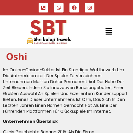
Oshi
Im Online-Casino-Sektor Ist Ein Ständiger Wettbewerb Um
Die Aufmerksamkeit Der Spieler Zu Verzeichnen.
Unternehmen Müssen Daher Permanent Auf Der Höhe Der
Zeit Bleiben, Indem Sie Innovativen Bonusangeboten, Einer
Großen Auswahl An Spielen Und Exzellentem Kundensupport
Bieten. Eines Dieser Unternehmens Ist Oshi, Das Sich In Den
Letzten Jahren Einen Namen Gemacht Hat Als Eine Der
Führenden Plattformen Für Glücksspiele Im Internet.
Unternehmen Überblick
Oshis Geschichte Begann 2015, Als Die Firma