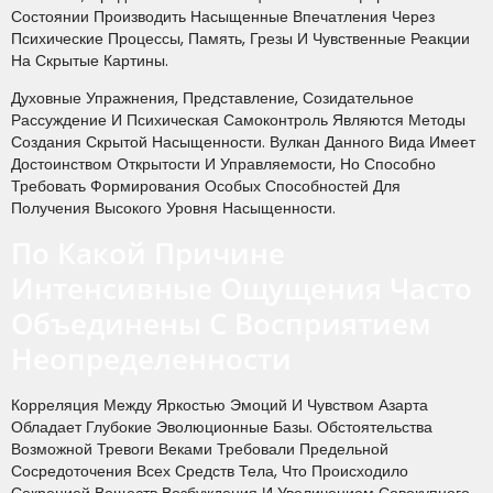
Состоянии Производить Насыщенные Впечатления Через
Психические Процессы, Память, Грезы И Чувственные Реакции
На Скрытые Картины.
Духовные Упражнения, Представление, Созидательное
Рассуждение И Психическая Самоконтроль Являются Методы
Создания Скрытой Насыщенности. Вулкан Данного Вида Имеет
Достоинством Открытости И Управляемости, Но Способно
Требовать Формирования Особых Способностей Для
Получения Высокого Уровня Насыщенности.
По Какой Причине
Интенсивные Ощущения Часто
Объединены С Восприятием
Неопределенности
Корреляция Между Яркостью Эмоций И Чувством Азарта
Обладает Глубокие Эволюционные Базы. Обстоятельства
Возможной Тревоги Веками Требовали Предельной
Сосредоточения Всех Средств Тела, Что Происходило
Секрецией Веществ Возбуждения И Увеличением Совокупного