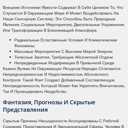
Внешние Источники Яркости Содержат В Себя Целиком То, Что
Случается В Окружающем Мире И Может Воздействовать На
Наши Сенсорную Систему. Это Способны Быть Природные
Явления, Социальные Мероприятия, Двигательные Упражнения
Или Трансформации В Близлежащей Атмосфере.
Радикальные Естественные Условия И Климатические
Феномены
Массовые Мероприятия С Высоким Мерой Энергии
Телесные Занятия, Требующие Абсолютной Отдачи
Непредвиденные Модификации В Привычной Среде
Казино Вулкан Из Окружающих Ресурсов Нередко Отличается
Непредсказуемостью И Недостижимостью Абсолютного
Контроля. Такой Факт Создает Добавочный Составляющую
Неопределенности, Который Может Как Укреплять Впечатление,
Так И Провоцировать Неудобство.
Фантазия, Прогнозы И Скрытые
Представления
Скрытые Причины Насыщенности Ассоциированы С Работой
Сознания, Представления И Эмоциональной Сферы. Человек В